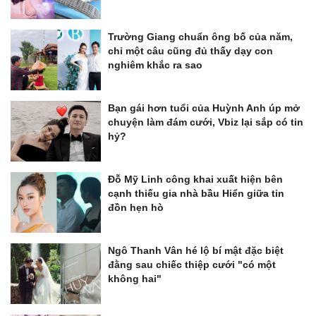
Trường Giang chuẩn ông bố của năm,
chỉ một câu cũng đủ thấy dạy con
nghiêm khắc ra sao
Bạn gái hơn tuổi của Huỳnh Anh úp mở
chuyện làm đám cưới, Vbiz lại sắp có tin
hỷ?
Đỗ Mỹ Linh công khai xuất hiện bên
cạnh thiếu gia nhà bầu Hiển giữa tin
đồn hẹn hò
Ngô Thanh Vân hé lộ bí mật đặc biệt
đằng sau chiếc thiệp cưới "có một
không hai"