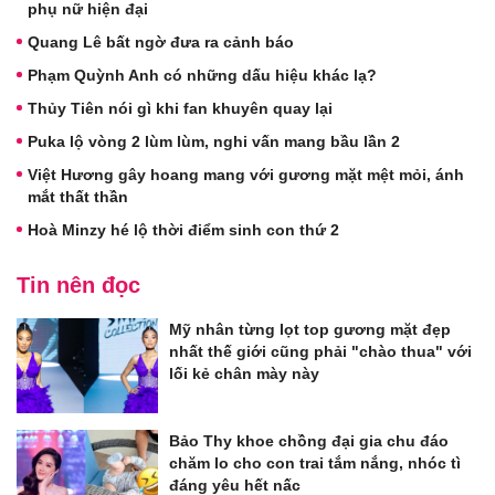
phụ nữ hiện đại
Quang Lê bất ngờ đưa ra cảnh báo
Phạm Quỳnh Anh có những dấu hiệu khác lạ?
Thủy Tiên nói gì khi fan khuyên quay lại
Puka lộ vòng 2 lùm lùm, nghi vấn mang bầu lần 2
Việt Hương gây hoang mang với gương mặt mệt mỏi, ánh
mắt thất thần
Hoà Minzy hé lộ thời điểm sinh con thứ 2
Tin nên đọc
Mỹ nhân từng lọt top gương mặt đẹp
nhất thế giới cũng phải "chào thua" với
lối kẻ chân mày này
Bảo Thy khoe chồng đại gia chu đáo
chăm lo cho con trai tắm nắng, nhóc tì
đáng yêu hết nấc