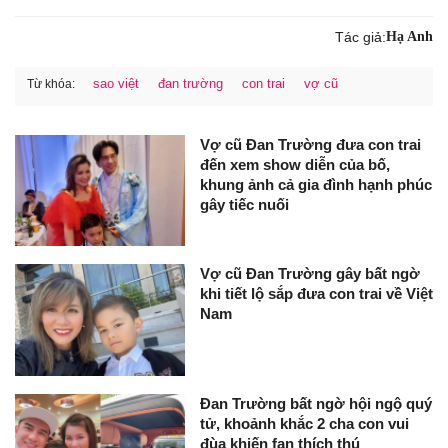
Tác giả:
Hạ Anh
sao việt
đan trường
con trai
vợ cũ
Từ khóa:
Vợ cũ Đan Trường đưa con trai
đến xem show diễn của bố,
khung ảnh cả gia đình hạnh phúc
gây tiếc nuối
Vợ cũ Đan Trường gây bất ngờ
khi tiết lộ sắp đưa con trai về Việt
Nam
Đan Trường bất ngờ hội ngộ quý
tử, khoảnh khắc 2 cha con vui
đùa khiến fan thích thú