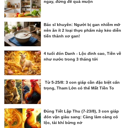
ngay, đừng để quá muộn
Bác sĩ khuyên: Người bị gan nhiễm mỡ
nên ăn ít 2 loại thực phẩm này kẻo diễn
tiến thành xơ gan!
4 tuổi đón Danh - Lộc đỉnh cao, Tiền về
như nước trong 3 tháng tới
Từ 5-25/8: 3 con giáp cần đặc biệt cẩn
trọng, Tham Lớn có thể Mất Tiền To
Đúng Tiết Lập Thu (7-23/8), 3 con giáp
đón vận giàu sang: Càng làm càng có
lộc, tài khí bừng nở