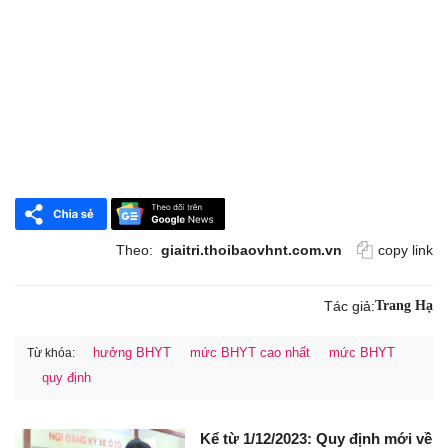
Theo:
giaitri.thoibaovhnt.com.vn
copy link
Tác giả:
Trang Hạ
hưởng BHYT
mức BHYT cao nhất
mức BHYT
Từ khóa:
quy định
Kể từ 1/12/2023: Quy định mới về