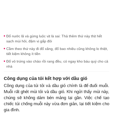
Đổ nước lã và gừng luộc vịt là sai: Thả thêm thứ này thịt hết
sạch mùi hôi, đậm vị gấp đôi
Cầm theo thứ này đi đổ xăng, đổ bao nhiêu cũng không lo thiệt,
tiết kiệm không ít tiền
Đổ vỏ trứng vào chảo rồi rang đều, có ngay kho báu quý cho cả
nhà
Công dụng của tỏi kết hợp với dầu gió
Công dụng của túi tỏi và dầu gió chính là để đuổi muỗi.
Muỗi rất ghét mùi tỏi và dầu gió. Khi ngửi thấy mùi này,
chúng sẽ không dám bén mảng lại gần. Việc chế tạo
chiếc túi chống muỗi này vừa đơn giản, lại tiết kiệm cho
gia đình.