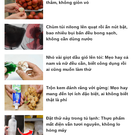
thâm, không giòn vỏ
Chùm túi nilong lên quạt rồi ấn nút bật,
bao nhiêu bụi bẩn đều bong sạch,
không cần dùng nước
Nhỏ vài giọt dầu gió lên tỏi: Mẹo hay cả
nam và nữ đều cần, biết công dụng rồi
ai cũng muốn làm thử
Trộn kem đánh răng với gừng: Mẹo hay
mang đến lợi ích đặc biệt, ai không biết
thật là phí
Đặt thứ này trong tủ lạnh: Thực phẩm
mất điện vẫn tươi nguyên, không lo
hỏng máy