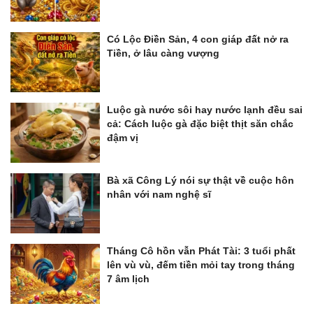
Có Lộc Điền Sản, 4 con giáp đất nở ra
Tiền, ở lâu càng vượng
Luộc gà nước sôi hay nước lạnh đều sai
cả: Cách luộc gà đặc biệt thịt săn chắc
đậm vị
Bà xã Công Lý nói sự thật về cuộc hôn
nhân với nam nghệ sĩ
Tháng Cô hồn vẫn Phát Tài: 3 tuổi phất
lên vù vù, đếm tiền mỏi tay trong tháng
7 âm lịch