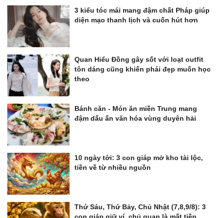
3 kiểu tóc mái mang đậm chất Pháp giúp
diện mạo thanh lịch và cuốn hút hơn
Quan Hiểu Đồng gây sốt với loạt outfit
tôn dáng cũng khiến phái đẹp muốn học
theo
Bánh căn - Món ăn miền Trung mang
đậm dấu ấn văn hóa vùng duyên hải
10 ngày tới: 3 con giáp mở kho tài lộc,
tiền về từ nhiều nguồn
Thứ Sáu, Thứ Bảy, Chủ Nhật (7,8,9/8): 3
con giáp giữ ví, chủ quan là mất tiền