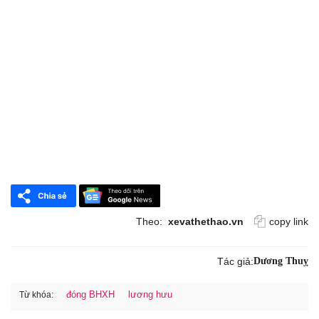
Theo:
xevathethao.vn
copy link
Tác giả:
Dương Thuỵ
đóng BHXH
lương hưu
Từ khóa: