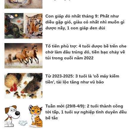
Con giáp đỏ nhất tháng 9: Phất như
diều gặp gió, giàu có nhất nhì muốn gì
được nấy, 1 con giáp đen đủi
Tổ tiên phù trợ: 4 tuổi được bề trên che
chở làm đâu trúng đó, tiền bạc chảy về
túi trong cuối năm 2022
Từ 2023-2025: 3 tuổi là 'cỗ máy kiếm
tiền', tài lộc tăng như vũ bão
Tuần mới (29/8-4/9): 2 tuổi thành công
tới tấp, 1 tuổi sự nghiệp tình duyên đều
bế tắc