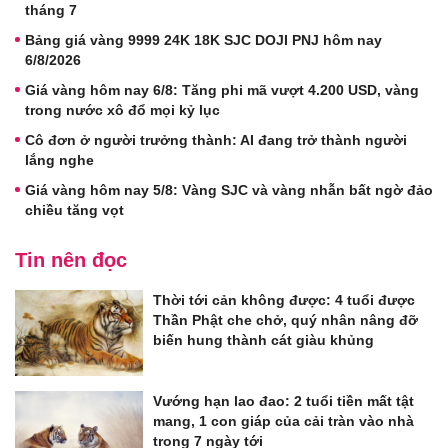
tháng 7
Bảng giá vàng 9999 24K 18K SJC DOJI PNJ hôm nay
6/8/2026
Giá vàng hôm nay 6/8: Tăng phi mã vượt 4.200 USD, vàng
trong nước xô đổ mọi kỷ lục
Cô đơn ở người trưởng thành: AI đang trở thành người
lắng nghe
Giá vàng hôm nay 5/8: Vàng SJC và vàng nhẫn bất ngờ đảo
chiều tăng vọt
Tin nên đọc
Thời tới cản không được: 4 tuổi được
Thần Phật che chở, quý nhân nâng đỡ
biến hung thành cát giàu khủng
Vướng hạn lao đao: 2 tuổi tiền mất tật
mang, 1 con giáp của cải tràn vào nhà
trong 7 ngày tới