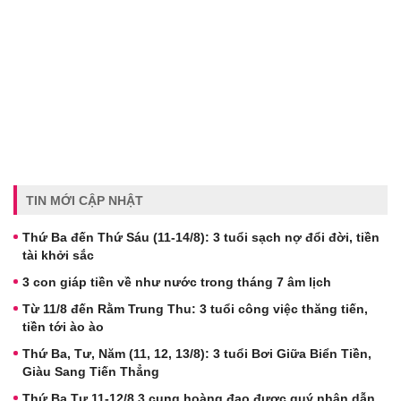
TIN MỚI CẬP NHẬT
Thứ Ba đến Thứ Sáu (11-14/8): 3 tuổi sạch nợ đổi đời, tiền
tài khởi sắc
3 con giáp tiền về như nước trong tháng 7 âm lịch
Từ 11/8 đến Rằm Trung Thu: 3 tuổi công việc thăng tiến,
tiền tới ào ào
Thứ Ba, Tư, Năm (11, 12, 13/8): 3 tuổi Bơi Giữa Biển Tiền,
Giàu Sang Tiến Thẳng
Thứ Ba,Tư 11-12/8 3 cung hoàng đạo được quý nhân dẫn