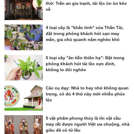
thờ: Trấn an gia trạch, tài lộc ùn ùn kéo
về
4 loại cây là "khắc tinh" của Thần Tài,
đặt trong phòng khách hút cạn may
mắn, gia chủ quanh năm nghèo khó
5 loại cây "ăn tiền thiên hạ": Đặt trong
phòng khách hút tài lộc cực đỉnh,
không lo đói nghèo
Các cụ dạy: Nhà to hay nhỏ không quan
trọng, có đủ 4 thứ này mới nhiều phúc
lộc
5 vật phẩm phong thủy là tín vật cầu
may rất được người Việt ưa chuộng, nhà
giàu đã có từ lâu