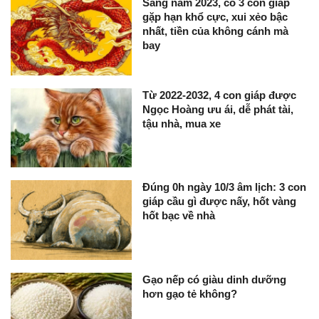
Sang năm 2023, có 3 con giáp
gặp hạn khổ cực, xui xẻo bậc
nhất, tiền của không cánh mà
bay
Từ 2022-2032, 4 con giáp được
Ngọc Hoàng ưu ái, dễ phát tài,
tậu nhà, mua xe
Đúng 0h ngày 10/3 âm lịch: 3 con
giáp cầu gì được nấy, hốt vàng
hốt bạc về nhà
Gạo nếp có giàu dinh dưỡng
hơn gạo tẻ không?