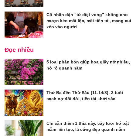
Cổ nhân dặn “tứ diệt vong” không cho
mượn kẻo mất lộc, mất tiền tài, mang xui
xẻo vào người
Đọc nhiều
5 loại phân bón giúp hoa giấy nở nhiều,
nở rộ quanh năm
Thứ Ba đến Thứ Sáu (11-14/8): 3 tuổi
sạch nợ đổi đời, tiền tài khởi sắc
Chỉ cần thêm 1 thìa này, cây lưỡi hổ bật
mầm liên tục, lá cứng đẹp quanh năm