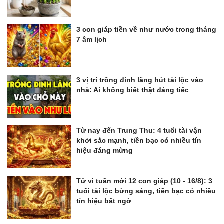
3 con giáp tiền về như nước trong tháng
7 âm lịch
3 vị trí trồng đinh lăng hút tài lộc vào
nhà: Ai không biết thật đáng tiếc
Từ nay đến Trung Thu: 4 tuổi tài vận
khởi sắc mạnh, tiền bạc có nhiều tín
hiệu đáng mừng
Tử vi tuần mới 12 con giáp (10 - 16/8): 3
tuổi tài lộc bừng sáng, tiền bạc có nhiều
tín hiệu bất ngờ