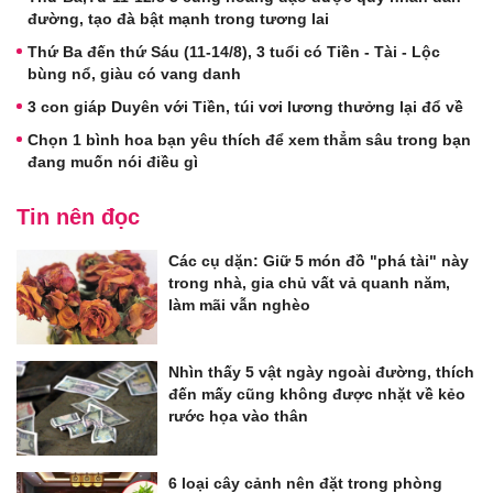
đường, tạo đà bật mạnh trong tương lai
Thứ Ba đến thứ Sáu (11-14/8), 3 tuổi có Tiền - Tài - Lộc
bùng nổ, giàu có vang danh
3 con giáp Duyên với Tiền, túi vơi lương thưởng lại đổ về
Chọn 1 bình hoa bạn yêu thích để xem thẳm sâu trong bạn
đang muốn nói điều gì
Tin nên đọc
Các cụ dặn: Giữ 5 món đồ "phá tài" này
trong nhà, gia chủ vất vả quanh năm,
làm mãi vẫn nghèo
Nhìn thấy 5 vật ngày ngoài đường, thích
đến mấy cũng không được nhặt về kẻo
rước họa vào thân
6 loại cây cảnh nên đặt trong phòng