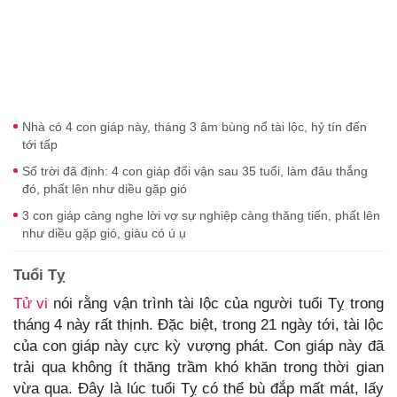
Nhà có 4 con giáp này, tháng 3 âm bùng nổ tài lộc, hỷ tín đến
tới tấp
Số trời đã định: 4 con giáp đổi vận sau 35 tuổi, làm đâu thắng
đó, phất lên như diều gặp gió
3 con giáp càng nghe lời vợ sự nghiệp càng thăng tiến, phất lên
như diều gặp gió, giàu có ú ụ
Tuổi Tỵ
Tử vi
nói rằng vận trình tài lộc của người tuổi Tỵ trong
tháng 4 này rất thịnh. Đặc biệt, trong 21 ngày tới, tài lộc
của con giáp này cực kỳ vượng phát. Con giáp này đã
trải qua không ít thăng trầm khó khăn trong thời gian
vừa qua. Đây là lúc tuổi Tỵ có thể bù đắp mất mát, lấy