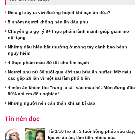
Điều gì xảy ra với đường huyết khi bạn ăn dứa?
5 nhóm người không nên ăn đậu phụ
Chuyên gia gợi ý 8+ thực phẩm lành mạnh giúp giảm mỡ
nội tạng
Những dấu hiệu bất thường ở móng tay cảnh báo bệnh
nguy hiểm
4 thực phẩm màu đỏ tốt cho tim mạch
Người phụ nữ 30 tuổi qua đời sau bữa ăn buffet: Mỡ máu
cao gấp 26 lần vì một sai lầm phổ biến
4 món ăn khiến tóc "rụng lả tả" vào mùa hè: Món đứng đầu
90% chị em đều nghiện!
Những người nên cẩn thận khi ăn bí đao
Tin nên đọc
Từ 1/10 trở đi, 3 tuổi hồng phúc sâu dày,
lộc về ào ào, lắm tiền nhiều của