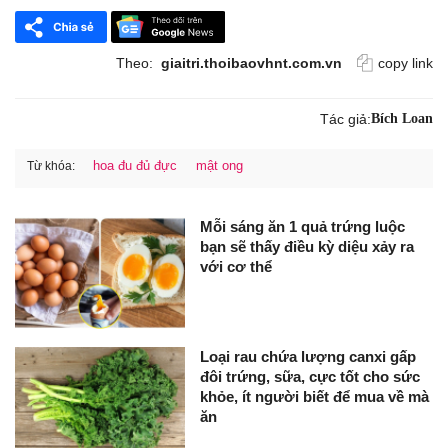
Theo:
giaitri.thoibaovhnt.com.vn
copy link
Tác giả:
Bích Loan
hoa đu đủ đực
mật ong
Từ khóa:
Mỗi sáng ăn 1 quả trứng luộc
bạn sẽ thấy điều kỳ diệu xảy ra
với cơ thể
Loại rau chứa lượng canxi gấp
đôi trứng, sữa, cực tốt cho sức
khỏe, ít người biết để mua về mà
ăn