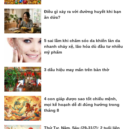
Điều gì xảy ra với đường huyết khi bạn
ăn dứa?
5 sai lầm khi chăm sóc da khiến làn da
nhanh chảy xệ, lão hóa dù đầu tư nhiều
mỹ phẩm
3 dấu hiệu may mắn trên bàn thờ
4 con giáp được sao tốt chiếu mệnh,
mọi kế hoạch dễ đi đúng hướng trong
tháng 8
Thứ Tư, Năm, Sáu (29-31/7): 2 tuổi liên