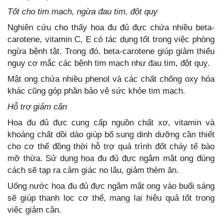
Tốt cho tim mạch, ngừa đau tim, đột quỵ
Nghiên cứu cho thấy hoa đu đủ đực chứa nhiều beta-
carotene, vitamin C, E có tác dụng tốt trong việc phòng
ngừa bệnh tật. Trong đó, beta-carotene giúp giảm thiểu
nguy cơ mắc các bệnh tim mạch như đau tim, đột quỵ.
Mật ong chứa nhiều phenol và các chất chống oxy hóa
khác cũng góp phần bảo vệ sức khỏe tim mạch.
Hỗ trợ giảm cân
Hoa đu đủ đực cung cấp nguồn chất xơ, vitamin và
khoáng chất dồi dào giúp bổ sung dinh dưỡng cần thiết
cho cơ thể đồng thời hỗ trợ quá trình đốt cháy tế bào
mỡ thừa. Sử dụng hoa đu đủ đực ngâm mật ong đúng
cách sẽ tạp ra cảm giác no lâu, giảm thèm ăn.
Uống nước hoa đu đủ đực ngâm mật ong vào buổi sáng
sẽ giúp thanh lọc cơ thể, mang lại hiệu quả tốt trong
việc giảm cân.