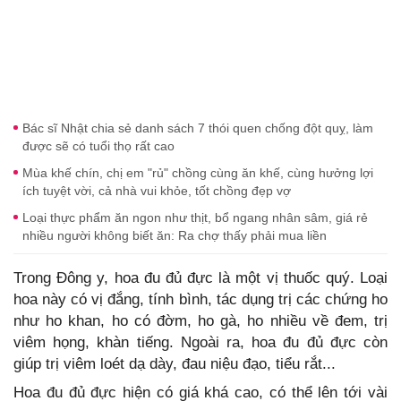
Bác sĩ Nhật chia sẻ danh sách 7 thói quen chống đột quỵ, làm
được sẽ có tuổi thọ rất cao
Mùa khế chín, chị em "rủ" chồng cùng ăn khế, cùng hưởng lợi
ích tuyệt vời, cả nhà vui khỏe, tốt chồng đẹp vợ
Loại thực phẩm ăn ngon như thịt, bổ ngang nhân sâm, giá rẻ
nhiều người không biết ăn: Ra chợ thấy phải mua liền
Trong Đông y, hoa đu đủ đực là một vị thuốc quý. Loại
hoa này có vị đắng, tính bình, tác dụng trị các chứng ho
như ho khan, ho có đờm, ho gà, ho nhiều về đem, trị
viêm họng, khàn tiếng. Ngoài ra, hoa đu đủ đực còn
giúp trị viêm loét dạ dày, đau niệu đạo, tiểu rắt...
Hoa đu đủ đực hiện có giá khá cao, có thể lên tới vài