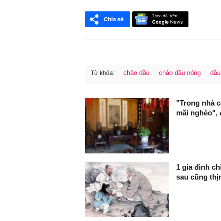
chảo dầu
chảo dầu nóng
dầ
Từ khóa:
FaceBook
"Trong nhà c
mãi nghèo", 
1 gia đình c
sau cũng th