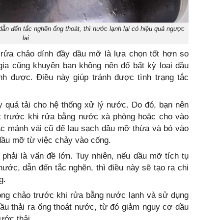
n đến tắc nghẽn ống thoát, thì nước lạnh lại có hiệu quả ngược
lại.
rửa chảo dính đầy dầu mỡ là lựa chọn tốt hơn so
ia cũng khuyên bạn không nên đổ bất kỳ loại dầu
h được. Điều này giúp tránh được tình trạng tắc
y quá tải cho hệ thống xử lý nước. Do đó, bạn nên
ốt trước khi rửa bằng nước xà phòng hoặc cho vào
ặc mảnh vải cũ để lau sạch dầu mỡ thừa và bỏ vào
dầu mỡ từ việc chảy vào cống.
hải là vấn đề lớn. Tuy nhiên, nếu dầu mỡ tích tụ
nước, dẫn đến tắc nghẽn, thì điều này sẽ tạo ra chi
g.
ong chảo trước khi rửa bằng nước lạnh và sử dụng
ầu thải ra ống thoát nước, từ đó giảm nguy cơ dầu
ước thải.