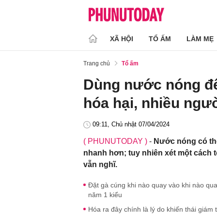
XÃ HỘI
TỔ ẤM
LÀM MẸ
Trang chủ
Tổ ấm
Dùng nước nóng để
hóa hại, nhiều ngư
09:11, Chủ nhật 07/04/2024
( PHUNUTODAY )
-
Nước nóng có th
nhanh hơn; tuy nhiên xét một cách t
vẫn nghĩ.
Đặt gà cúng khi nào quay vào khi nào qu
năm 1 kiểu
Hóa ra đây chính là lý do khiến thái giám