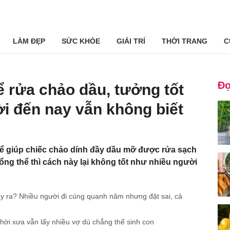
LÀM ĐẸP
SỨC KHỎE
GIẢI TRÍ
THỜI TRANG
C
Đọ
 rửa chảo dầu, tưởng tốt
ời đến nay vẫn không biết
ể giúp chiếc chảo dính đầy dầu mỡ được rửa sạch
ổng thể thì cách này lại không tốt như nhiều người
ay ra? Nhiều người đi cúng quanh năm nhưng đặt sai, cả
 thời xưa vẫn lấy nhiều vợ dù chẳng thể sinh con