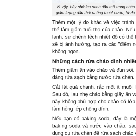
Vì vậy, hãy nhớ lau sạch dầu mỡ trong chảo 
giảm lượng dầu thải ra ống thoát nước, từ đ
Thêm một lý do khác về việc tránh
thể làm giảm tuổi thọ của chảo. Nế
lạnh, sự chênh lệch nhiệt độ có th
sẽ bị ảnh hưởng, tạo ra các "điểm n
không ngon.
Những cách rửa chảo dính nhi
Thêm giấm ăn vào chảo và đun sôi.
dàng rửa sạch bằng nước rửa chén.
Cắt lát quả chanh, rắc một ít muối
Sau đó, lau nhẹ chảo bằng giấy ăn 
này không phù hợp cho chảo có lớp 
làm hỏng lớp chống dính.
Nếu bạn có baking soda, đây là mộ
baking soda và nước vào chảo, sau
dụng cụ rửa chén để rửa sạch chảo 