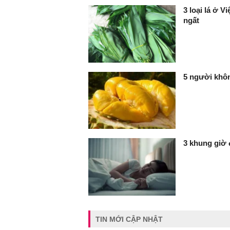
3 loại lá ở 
ngất
5 người khôn
3 khung giờ 
TIN MỚI CẬP NHẬT