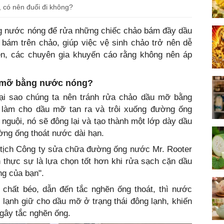
, có nên đuổi đi không?
ng nước nóng để rửa những chiếc chảo bám đầy dầu
bám trên chảo, giúp việc vệ sinh chảo trở nên dễ
n, các chuyên gia khuyến cáo rằng không nên áp
u mỡ bằng nước nóng?
tại sao chúng ta nên tránh rửa chảo dầu mỡ bằng
 làm cho dầu mỡ tan ra và trôi xuống đường ống
 nguội, nó sẽ đông lại và tạo thành một lớp dày dầu
ờng ống thoát nước dài hạn.
 tịch Công ty sửa chữa đường ống nước Mr. Rooter
 thực sự là lựa chọn tốt hơn khi rửa sạch cặn dầu
ng của bạn".
hất béo, dẫn đến tắc nghẽn ống thoát, thì nước
c lạnh giữ cho dầu mỡ ở trạng thái đông lạnh, khiến
 gây tắc nghẽn ống.