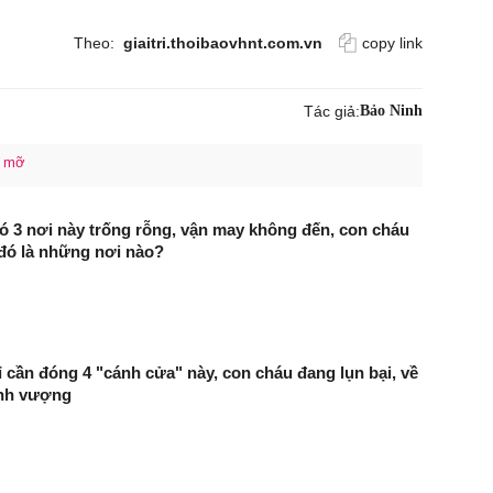
Theo:
giaitri.thoibaovhnt.com.vn
copy link
Tác giả:
Bảo Ninh
u mỡ
ó 3 nơi này trống rỗng, vận may không đến, con cháu
đó là những nơi nào?
hỉ cần đóng 4 "cánh cửa" này, con cháu đang lụn bại, về
ịnh vượng