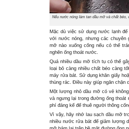
Nếu nước nóng làm tan dầu mỡ và chất béo, dẫ
Mặc dù việc sử dụng nước lạnh để 
với nước nóng, nhưng các chuyên g
mỡ nào xuống cống nếu có thể trán
nghẽn ống thoát nước.
Quá nhiều dầu mỡ tích tụ có thể gâ
loại bỏ càng nhiều chất béo càng t
máy rửa bát. Sử dụng khăn giấy ho
thùng rác. Điều này giúp ngăn chặn 
Một lượng nhỏ dầu mỡ có vẻ không p
và ngưng lại trong đường ống thoát 
phí đáng kể để thuê người thông cốn
Vì vậy, hãy nhớ lau sạch dầu mỡ tr
nhiều nước rửa bát để giảm lượng d
mỡ bám lại trên bề mặt đường ống n