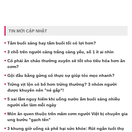
TIN MỚI CẬP NHẬT
Tắm buổi sáng hay tắm buổi tối có lợi hơn?
3 chỗ trên người càng trắng càng yếu, số 1 ít ai nhìn
Có phải ăn cháo thường xuyên sẽ tốt cho tiêu hóa hơn ăn
cơm?
Gội đầu bằng gừng có thực sự giúp tóc mọc nhanh?
Trứng vịt lộn có bổ hơn trứng thường? 3 nhóm người
được khuyên nên "né gấp"!
5 sai lầm nguy hiểm khi uống nước ấm buổi sáng nhiều
người vẫn làm mỗi ngày
Món ăn quen thuộc trên mâm cơm người Việt bị chuyên gia
ung bướu "gạch tên"
3 khung giờ uống cà phê hại sức khỏe: Rút ngắn tuổi thọ