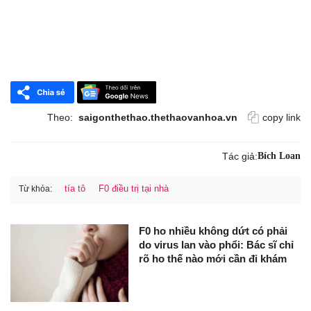
Theo:
saigonthethao.thethaovanhoa.vn
copy link
Tác giả:
Bích Loan
tía tô
F0 điều trị tại nhà
Từ khóa:
F0 ho nhiều không dứt có phải
do virus lan vào phổi: Bác sĩ chỉ
rõ ho thế nào mới cần đi khám