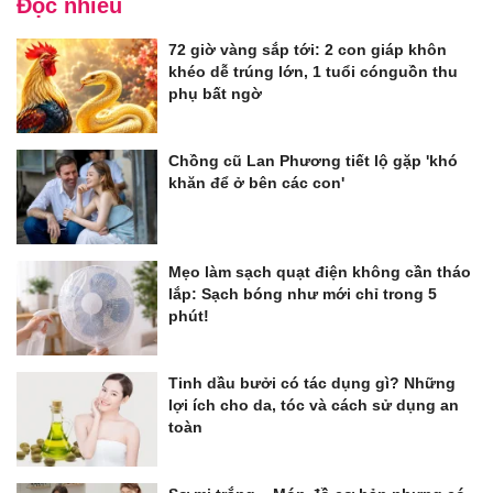
Đọc nhiều
72 giờ vàng sắp tới: 2 con giáp khôn
khéo dễ trúng lớn, 1 tuổi cónguồn thu
phụ bất ngờ
Chồng cũ Lan Phương tiết lộ gặp 'khó
khăn để ở bên các con'
Mẹo làm sạch quạt điện không cần tháo
lắp: Sạch bóng như mới chỉ trong 5
phút!
Tinh dầu bưởi có tác dụng gì? Những
lợi ích cho da, tóc và cách sử dụng an
toàn