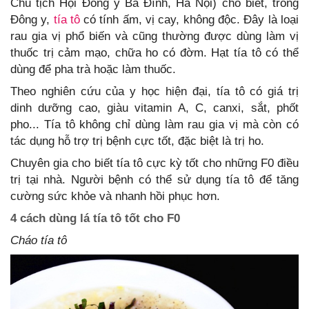
Chủ tịch Hội Đông y Ba Đình, Hà Nội) cho biết, trong
Đông y,
tía tô
có tính ấm, vị cay, không độc. Đây là loại
rau gia vị phổ biến và cũng thường được dùng làm vị
thuốc trị cảm mạo, chữa ho có đờm. Hạt tía tô có thể
dùng để pha trà hoặc làm thuốc.
Theo nghiên cứu của y học hiện đại, tía tô có giá trị
dinh dưỡng cao, giàu vitamin A, C, canxi, sắt, phốt
pho... Tía tô không chỉ dùng làm rau gia vị mà còn có
tác dụng hỗ trợ trị bệnh cực tốt, đặc biệt là trị ho.
Chuyên gia cho biết tía tô cực kỳ tốt cho những F0 điều
trị tại nhà. Người bệnh có thể sử dụng tía tô để tăng
cường sức khỏe và nhanh hồi phục hơn.
4 cách dùng lá tía tô tốt cho F0
Cháo tía tô