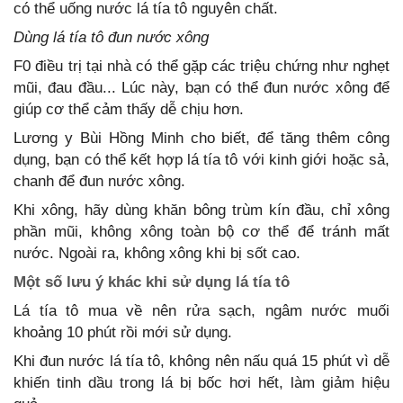
có thể uống nước lá tía tô nguyên chất.
Dùng lá tía tô đun nước xông
F0 điều trị tại nhà có thể gặp các triệu chứng như nghẹt
mũi, đau đầu... Lúc này, bạn có thể đun nước xông để
giúp cơ thể cảm thấy dễ chịu hơn.
Lương y Bùi Hồng Minh cho biết, để tăng thêm công
dụng, bạn có thể kết hợp lá tía tô với kinh giới hoặc sả,
chanh để đun nước xông.
Khi xông, hãy dùng khăn bông trùm kín đầu, chỉ xông
phần mũi, không xông toàn bộ cơ thể để tránh mất
nước. Ngoài ra, không xông khi bị sốt cao.
Một số lưu ý khác khi sử dụng lá tía tô
Lá tía tô mua về nên rửa sạch, ngâm nước muối
khoảng 10 phút rồi mới sử dụng.
Khi đun nước lá tía tô, không nên nấu quá 15 phút vì dễ
khiến tinh dầu trong lá bị bốc hơi hết, làm giảm hiệu