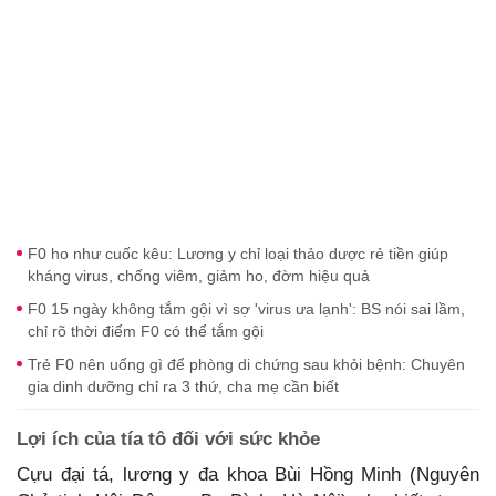
F0 ho như cuốc kêu: Lương y chỉ loại thảo dược rẻ tiền giúp
kháng virus, chống viêm, giảm ho, đờm hiệu quả
F0 15 ngày không tắm gội vì sợ 'virus ưa lạnh': BS nói sai lầm,
chỉ rõ thời điểm F0 có thể tắm gội
Trẻ F0 nên uống gì để phòng di chứng sau khỏi bệnh: Chuyên
gia dinh dưỡng chỉ ra 3 thứ, cha mẹ cần biết
Lợi ích của tía tô đối với sức khỏe
Cựu đại tá, lương y đa khoa Bùi Hồng Minh (Nguyên