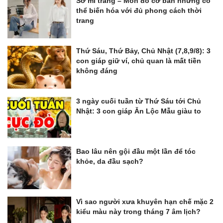
Sơ mi trắng – Món đồ cơ bản nhưng có
thể biến hóa với đủ phong cách thời
trang
Thứ Sáu, Thứ Bảy, Chủ Nhật (7,8,9/8): 3
con giáp giữ ví, chủ quan là mất tiền
không đáng
3 ngày cuối tuần từ Thứ Sáu tới Chủ
Nhật: 3 con giáp Ăn Lộc Mẫu giàu to
Bao lâu nên gội đầu một lần để tóc
khỏe, da đầu sạch?
Vì sao người xưa khuyên hạn chế mặc 2
kiểu màu này trong tháng 7 âm lịch?