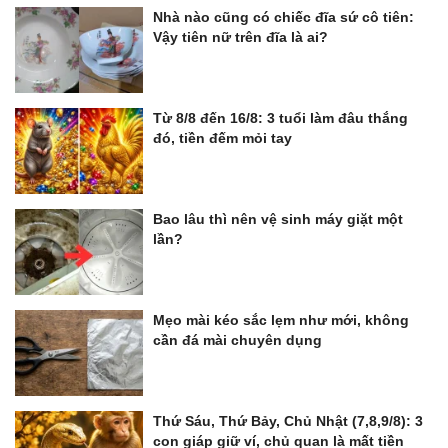
Nhà nào cũng có chiếc đĩa sứ cô tiên:
Vậy tiên nữ trên đĩa là ai?
Từ 8/8 đến 16/8: 3 tuổi làm đâu thắng
đó, tiền đếm mỏi tay
Bao lâu thì nên vệ sinh máy giặt một
lần?
Mẹo mài kéo sắc lẹm như mới, không
cần đá mài chuyên dụng
Thứ Sáu, Thứ Bảy, Chủ Nhật (7,8,9/8): 3
con giáp giữ ví, chủ quan là mất tiền