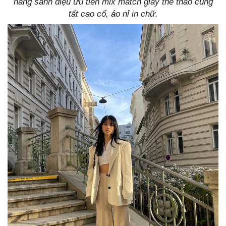
nàng sành điệu ưu tiên mix match giày thể thao cùng
tất cao cổ, áo nỉ in chữ.