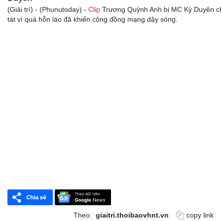
(Giải trí) - (Phunutoday) -
Clip
Trương Quỳnh Anh bị MC Kỳ Duyên ch
tát vì quá hỗn láo đã khiến cộng đồng mạng dậy sóng.
Theo:
giaitri.thoibaovhnt.vn
copy link