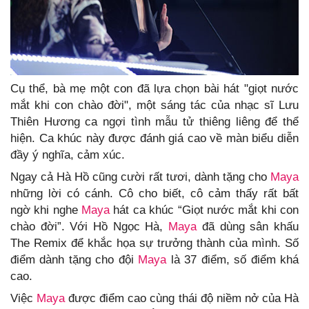
Cụ thể, bà mẹ một con đã lựa chọn bài hát "giọt nước
mắt khi con chào đời", một sáng tác của nhạc sĩ Lưu
Thiên Hương ca ngợi tình mẫu tử thiêng liêng để thể
hiện. Ca khúc này được đánh giá cao về màn biểu diễn
đầy ý nghĩa, cảm xúc.
Ngay cả Hà Hồ cũng cười rất tươi, dành tặng cho
Maya
những lời có cánh. Cô cho biết, cô cảm thấy rất bất
ngờ khi nghe
Maya
hát ca khúc “Giọt nước mắt khi con
chào đời”. Với Hồ Ngọc Hà,
Maya
đã dùng sân khấu
The Remix để khắc họa sự trưởng thành của mình. Số
điểm dành tặng cho đội
Maya
là 37 điểm, số điểm khá
cao.
Việc
Maya
được điểm cao cùng thái độ niềm nở của Hà