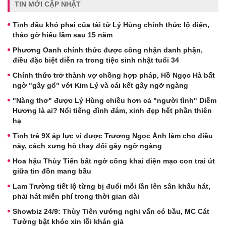
TIN MỚI CẬP NHẬT
Tình đầu khó phai của tài tử Lý Hùng chính thức lộ diện,
tháo gỡ hiểu lầm sau 15 năm
Phương Oanh chính thức được công nhận danh phận,
điều đặc biệt diễn ra trong tiệc sinh nhật tuổi 34
Chính thức trở thành vợ chồng hợp pháp, Hồ Ngọc Hà bất
ngờ "gây gổ" với Kim Lý và cái kết gây ngỡ ngàng
"Nàng thơ" được Lý Hùng chiều hơn cả "người tình" Diễm
Hương là ai? Nổi tiếng đình đám, xinh đẹp hết phần thiên
hạ
Tình trẻ 9X áp lực vì được Trương Ngọc Ánh làm cho điều
này, cách xưng hô thay đổi gây ngỡ ngàng
Hoa hậu Thùy Tiên bất ngờ công khai diện mạo con trai út
giữa tin đồn mang bầu
Lam Trường tiết lộ từng bị đuổi mỗi lần lên sân khấu hát,
phải hát miễn phí trong thời gian dài
Showbiz 24/9: Thùy Tiên vướng nghi vấn có bầu, MC Cát
Tường bật khóc xin lỗi khán giả