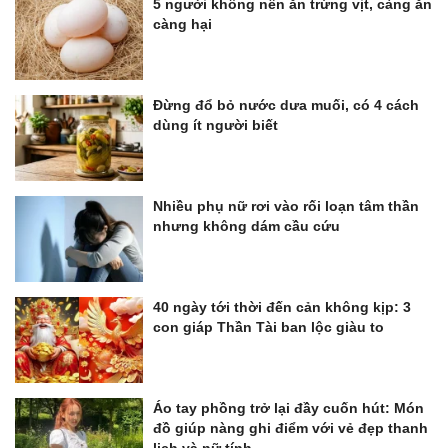
5 người không nên ăn trứng vịt, càng ăn
càng hại
Đừng đổ bỏ nước dưa muối, có 4 cách
dùng ít người biết
Nhiều phụ nữ rơi vào rối loạn tâm thần
nhưng không dám cầu cứu
40 ngày tới thời đến cản không kịp: 3
con giáp Thần Tài ban lộc giàu to
Áo tay phồng trở lại đầy cuốn hút: Món
đồ giúp nàng ghi điểm với vẻ đẹp thanh
lịch và nữ tính