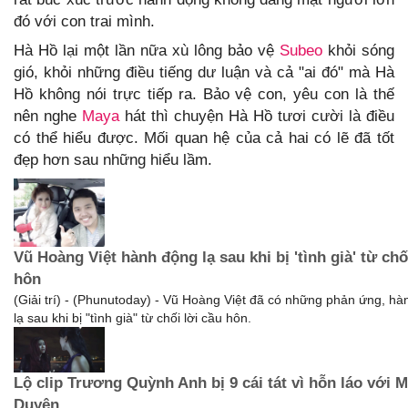
đó với con trai mình.
Hà Hồ lại một lần nữa xù lông bảo vệ
Subeo
khỏi sóng
gió, khỏi những điều tiếng dư luận và cả "ai đó" mà Hà
Hồ không nói trực tiếp ra. Bảo vệ con, yêu con là thế
nên nghe
Maya
hát thì chuyện Hà Hồ tươi cười là điều
có thể hiểu được. Mối quan hệ của cả hai có lẽ đã tốt
đẹp hơn sau những hiểu lầm.
Vũ Hoàng Việt hành động lạ sau khi bị 'tình già' từ chố
hôn
(Giải trí) - (Phunutoday) - Vũ Hoàng Việt đã có những phản ứng, h
lạ sau khi bị "tình già" từ chối lời cầu hôn.
Lộ clip Trương Quỳnh Anh bị 9 cái tát vì hỗn láo với 
Duyên