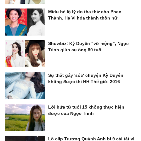
Midu hé lộ lý do tha thứ cho Phan
Thành, Hạ Vi hóa thành thôn nữ
Showbiz: Kỳ Duyên "vỡ mộng", Ngọc
Trinh giúp cụ ông 80 tuổi
Sự thật gây 'sốc' chuyện Kỳ Duyên
không được thi HH Thế giới 2016
Lời hứa từ tuổi 15 không thực hiện
được của Ngọc Trinh
Lộ clip Trương Quỳnh Anh bị 9 cái tát vì