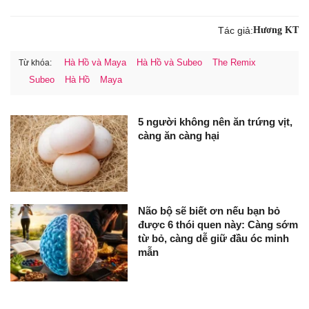
Tác giả:
Hương KT
Hà Hồ và Maya
Hà Hồ và Subeo
The Remix
Từ khóa:
Subeo
Hà Hồ
Maya
5 người không nên ăn trứng vịt,
càng ăn càng hại
Não bộ sẽ biết ơn nếu bạn bỏ
được 6 thói quen này: Càng sớm
từ bỏ, càng dễ giữ đầu óc minh
mẫn