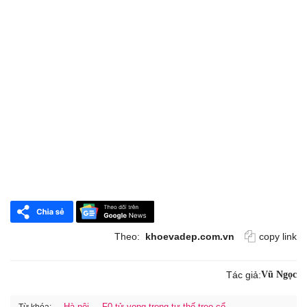
Theo:
khoevadep.com.vn
copy link
Tác giả:
Vũ Ngọc
Hà nội
F0 tử vong trong tư thế treo cổ