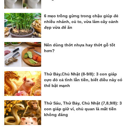
6 mẹo trồng gừng trong chậu giúp đẻ
nhiều nhánh, củ to, vừa làm cây cảnh
đẹp vừa để ăn
Nên dùng thớt nhựa hay thớt gỗ tốt
hơn?
Thứ Bảy,Chủ Nhật (8-9/8): 3 con giáp
cực đỏ cả tình lẫn tiền, biết điều này có
thể bật mạnh
Thứ Sáu, Thứ Bảy, Chủ Nhật (7,8,9/8): 3
con giáp giữ ví, chủ quan là mất tiền
không đáng