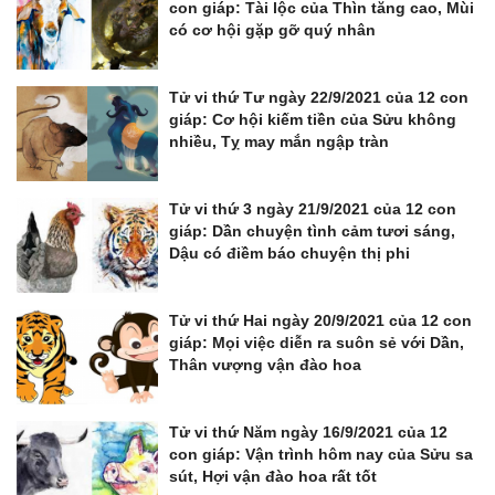
con giáp: Tài lộc của Thìn tăng cao, Mùi
có cơ hội gặp gỡ quý nhân
Tử vi thứ Tư ngày 22/9/2021 của 12 con
giáp: Cơ hội kiếm tiền của Sửu không
nhiều, Tỵ may mắn ngập tràn
Tử vi thứ 3 ngày 21/9/2021 của 12 con
giáp: Dần chuyện tình cảm tươi sáng,
Dậu có điềm báo chuyện thị phi
Tử vi thứ Hai ngày 20/9/2021 của 12 con
giáp: Mọi việc diễn ra suôn sẻ với Dần,
Thân vượng vận đào hoa
Tử vi thứ Năm ngày 16/9/2021 của 12
con giáp: Vận trình hôm nay của Sửu sa
sút, Hợi vận đào hoa rất tốt