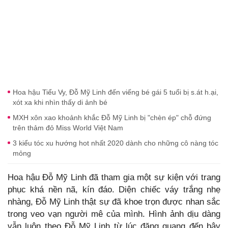
Hoa hậu Tiểu Vy, Đỗ Mỹ Linh đến viếng bé gái 5 tuổi bị s.át h.ại,
xót xa khi nhìn thấy di ảnh bé
MXH xôn xao khoảnh khắc Đỗ Mỹ Linh bị "chèn ép" chỗ đứng
trên thảm đỏ Miss World Việt Nam
3 kiểu tóc xu hướng hot nhất 2020 dành cho những cô nàng tóc
mỏng
Hoa hậu Đỗ Mỹ Linh đã tham gia một sự kiện với trang
phục khá nền nã, kín đáo. Diện chiếc váy trắng nhẹ
nhàng, Đỗ Mỹ Linh thật sự đã khoe trọn được nhan sắc
trong veo vạn người mê của mình. Hình ảnh dịu dàng
vẫn luôn theo Đỗ Mỹ Linh từ lúc đăng quang đến bây