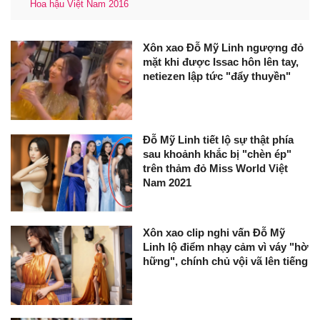
Hoa hậu Việt Nam 2016
Xôn xao Đỗ Mỹ Linh ngượng đỏ
mặt khi được Issac hôn lên tay,
netiezen lập tức "đẩy thuyền"
Đỗ Mỹ Linh tiết lộ sự thật phía
sau khoảnh khắc bị "chèn ép"
trên thảm đỏ Miss World Việt
Nam 2021
Xôn xao clip nghi vấn Đỗ Mỹ
Linh lộ điểm nhạy cảm vì váy "hờ
hững", chính chủ vội vã lên tiếng