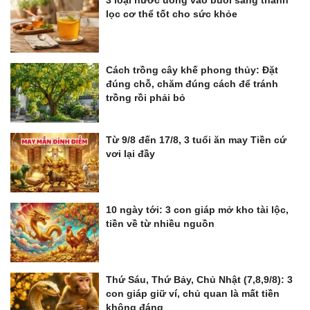
3 loại nước uống vào buổi sáng thanh
lọc cơ thể tốt cho sức khỏe
Cách trồng cây khế phong thủy: Đặt
đúng chỗ, chăm đúng cách để tránh
trồng rồi phải bỏ
Từ 9/8 đến 17/8, 3 tuổi ăn may Tiền cứ
vơi lại đầy
10 ngày tới: 3 con giáp mở kho tài lộc,
tiền về từ nhiều nguồn
Thứ Sáu, Thứ Bảy, Chủ Nhật (7,8,9/8): 3
con giáp giữ ví, chủ quan là mất tiền
không đáng