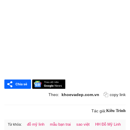
Theo:
khoevadep.com.vn
copy link
Tác giả:
Kiều Trinh
đỗ mỹ linh
mẫu bạn trai
sao việt
HH Đỗ Mỹ Linh
Từ khóa: