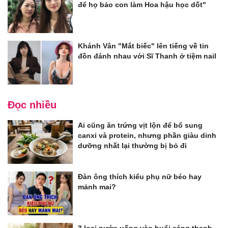
để họ bảo con làm Hoa hậu học dốt"
Khánh Vân "Mắt biếc" lên tiếng về tin
đồn đánh nhau với Sĩ Thanh ở tiệm nail
Đọc nhiều
Ai cũng ăn trứng vịt lộn để bổ sung
canxi và protein, nhưng phần giàu dinh
dưỡng nhất lại thường bị bỏ đi
Đàn ông thích kiểu phụ nữ béo hay
mảnh mai?