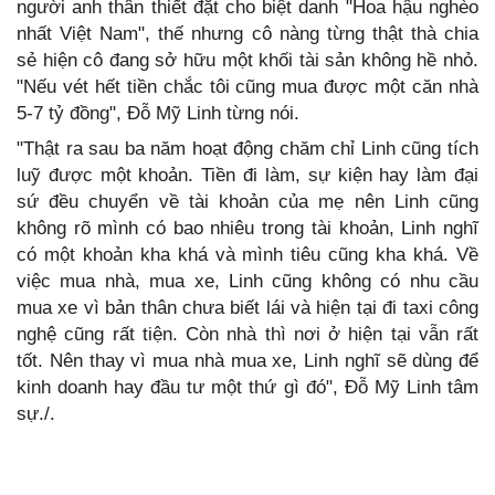
người anh thân thiết đặt cho biệt danh "Hoa hậu nghèo
nhất Việt Nam", thế nhưng cô nàng từng thật thà chia
sẻ hiện cô đang sở hữu một khối tài sản không hề nhỏ.
"Nếu vét hết tiền chắc tôi cũng mua được một căn nhà
5-7 tỷ đồng", Đỗ Mỹ Linh từng nói.
"Thật ra sau ba năm hoạt động chăm chỉ Linh cũng tích
luỹ được một khoản. Tiền đi làm, sự kiện hay làm đại
sứ đều chuyển về tài khoản của mẹ nên Linh cũng
không rõ mình có bao nhiêu trong tài khoản, Linh nghĩ
có một khoản kha khá và mình tiêu cũng kha khá. Về
việc mua nhà, mua xe, Linh cũng không có nhu cầu
mua xe vì bản thân chưa biết lái và hiện tại đi taxi công
nghệ cũng rất tiện. Còn nhà thì nơi ở hiện tại vẫn rất
tốt. Nên thay vì mua nhà mua xe, Linh nghĩ sẽ dùng để
kinh doanh hay đầu tư một thứ gì đó", Đỗ Mỹ Linh tâm
sự./.