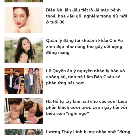
Diệu Nhi lần đầu tiết lộ đã mắc bệnh
thoái hóa đầu gối nghiêm trọng dù mới
ở tuổi 30
Quản lý đăng tải khoảnh khắc Chi Pu
xinh đẹp như nàng thơ gây sốt cộng
đồng mạng
Lệ Quyên ẩn ý nguyên nhân ly hôn với
chồng cũ, tình trẻ Lâm Bảo Châu có
phản ứng bất ngờ
Hà Hồ tự tay làm nail cho các con: Lisa
phấn khích cười tươi, Leon gây hài với
biểu cảm "nghi ngờ"
Lương Thùy Linh bị mẹ nhắc nhở "đừng