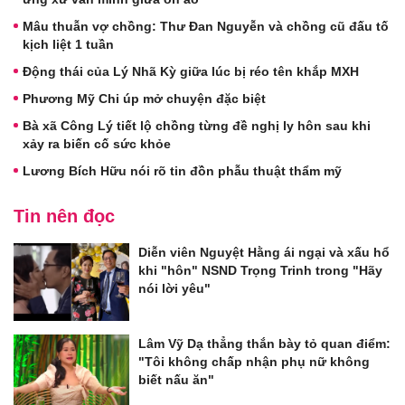
Mâu thuẫn vợ chồng: Thư Đan Nguyễn và chồng cũ đấu tố
kịch liệt 1 tuần
Động thái của Lý Nhã Kỳ giữa lúc bị réo tên khắp MXH
Phương Mỹ Chi úp mở chuyện đặc biệt
Bà xã Công Lý tiết lộ chồng từng đề nghị ly hôn sau khi
xảy ra biến cố sức khỏe
Lương Bích Hữu nói rõ tin đồn phẫu thuật thẩm mỹ
Tin nên đọc
Diễn viên Nguyệt Hằng ái ngại và xấu hổ
khi "hôn" NSND Trọng Trinh trong "Hãy
nói lời yêu"
Lâm Vỹ Dạ thẳng thắn bày tỏ quan điểm:
"Tôi không chấp nhận phụ nữ không
biết nấu ăn"