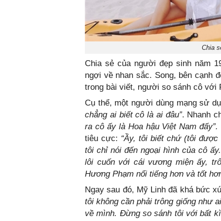
Chia s
Chia sẻ của người đẹp sinh năm 1
ngợi về nhan sắc. Song, bên cạnh đó,
trong bài viết, người so sánh cô vớ
Cụ thể, một người dùng mạng sử dụn
chẳng ai biết cô là ai đâu”
. Nhanh ch
ra cô ấy là Hoa hậu Việt Nam đấy”.
tiêu cực:
“Ầy, tôi biết chứ (tôi được
tôi chỉ nói đến ngoại hình của cô ấ
lôi cuốn với cái vương miện ấy, t
Hương Phạm nổi tiếng hơn và tốt hơn
Ngay sau đó, Mỹ Linh đã khá bức xú
tôi không cần phải trông giống như ai
về mình. Đừng so sánh tôi với bất kì