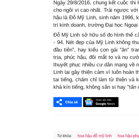
Ngày 29/8/2016, chung kết cuộc thi 
cho ngôi vị cao nhất. Trái ngược vớ
hậu là Đỗ Mỹ Linh, sinh năm 1996, k
trị kinh doanh, trường Đại học Ngoạ
Đỗ Mỹ Linh sở hữu số đo hình thể câ
- 94. Nét đẹp của Mỹ Linh không thu
đầu tiên”, hay kiểu con gái "ăn" t
trịa, phúc hậu, đôi mắt to và nụ c
thuyết phục nhiều cư dân mạng về 
Linh lại gây thiện cảm vì luôn hoàn 
tai tiếng, chăm chỉ làm từ thiện v
khá kín tiếng, không sân si hay "tấn
hoa hậu đỗ mỹ linh
hoa hậu p
Từ khóa: