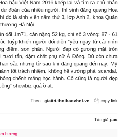
Hoa hậu Việt Nam 2016 khép lại và tìm ra chủ nhân
i dự đoán của nhiều người, thí sinh đăng quang Hoa
hi đó là sinh viên năm thứ 3, lớp Anh 2, khoa Quản
i thương Hà Nội.
n đối 1m71, cân nặng 52 kg, chỉ số 3 vòng: 87 - 61
ộc tuýp khiến người đối diện “yêu ngay từ cái nhìn
rang điểm, son phấn. Người đẹp có gương mặt tròn
ười tươi tắn, đậm chất phụ nữ Á Đông. Dù còn chưa
nhan sắc nhưng từ sau khi đăng quang đến nay, Mỹ
thành tốt trách nhiệm, không hề vướng phải scandal,
à không chểnh mảng học hành. Cô cũng là người đẹp
 công" showbiz quá ồ ạt.
Theo:
giaitri.thoibaovhnt.vn
copy link
Tác giả:
jinu
hạm hương