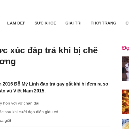
LÀM ĐẸP
SỨC KHỎE
GIẢI TRÍ
THỜI TRANG
C
Đọ
c xúc đáp trả khi bị chê
ương
 2016 Đỗ Mỹ Linh đáp trả gay gắt khi bị đem ra so
n vũ Việt Nam 2015.
y hôn với vợ chân dài
c sau khi cưới đạo diễn giàu có
ọa giết