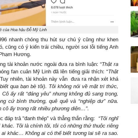
ẻ của Hoa hậu Đỗ Mỹ Linh
996 nhanh chóng thu hút sự chú ý cũng như khen
 cũng có ý kiến trái chiều, người soi lỗi tiếng Anh
i Phạm Hương.
g tài khoản nước ngoài đưa ra bình luận:
“Thật ra
óng fan cuản Mỹ Linh đã lên tiếng giải thích: “
Thật
Tuy nhiên, tài khoản này vẫn đưa ra nhận xét khá
 biết qua bạn bè tôi). Tôi không nói về mặt tri thức,
y. Cô ấy rất “đáng yêu” nhưng không đủ sang trọng,
rông cứ bình thường, quê quê và “nghiệp dư” nữa.
 cô ấy trong rất nhiều phương diện…”.
c đáp trả "đanh thép” và thẳng thắn rằng:
“Tôi nghĩ
 khác. Tôi là chính tôi, tôi có những thứ thuộc riêng
 ai khác… Không ai có thể biết tương lai sẽ ra sao.