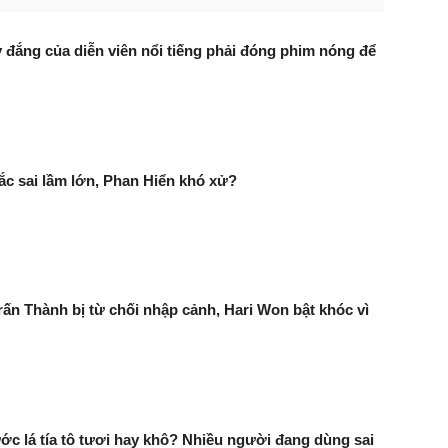
 đắng của diễn viên nổi tiếng phải đóng phim nóng để
c sai lầm lớn, Phan Hiển khó xử?
ấn Thành bị từ chối nhập cảnh, Hari Won bật khóc vì
c lá tía tô tươi hay khô? Nhiều người đang dùng sai