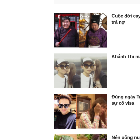
FaceBook
Cuộc đời cay
trả nợ
Khánh Thi mắ
Đúng ngày Tr
sự cố visa
Nên uống nướ