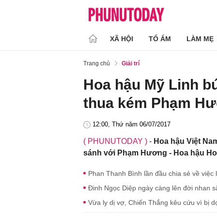
XÃ HỘI
TỔ ẤM
LÀM MẸ
Trang chủ
Giải trí
Hoa hậu Mỹ Linh bứ
thua kém Phạm H
12:00, Thứ năm 06/07/2017
( PHUNUTODAY )
-
Hoa hậu Việt Nam
sánh với Phạm Hương - Hoa hậu Hoà
Phan Thanh Bình lần đầu chia sẻ về việc l
Đinh Ngọc Diệp ngày càng lên đời nhan sắ
Vừa ly dị vợ, Chiến Thắng kêu cứu vì bị d