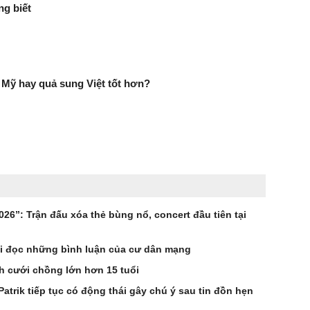
g biết
Mỹ hay quả sung Việt tốt hơn?
26”: Trận đấu xóa thẻ bùng nổ, concert đầu tiên tại
khi đọc những bình luận của cư dân mạng
h cưới chồng lớn hơn 15 tuổi
rik tiếp tục có động thái gây chú ý sau tin đồn hẹn