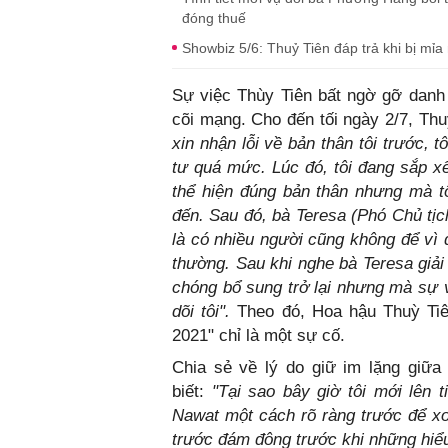
đóng thuế
Showbiz 5/6: Thuỷ Tiên đáp trả khi bị mỉa
Sự việc Thùy Tiên bất ngờ gỡ danh 
cõi mạng. Cho đến tối ngày 2/7, Thuỳ
xin nhận lỗi về bản thân tôi trước, 
tư quá mức. Lúc đó, tôi đang sắp xế
thể hiện đúng bản thân nhưng mà tô
đến. Sau đó, bà Teresa (Phó Chủ tịc
là có nhiều người cũng không để vì đ
thường. Sau khi nghe bà Teresa giải
chóng bổ sung trở lại nhưng mà sự v
dõi tôi".
Theo đó, Hoa hậu Thuỳ Tiên
2021" chỉ là một sự cố.
Chia sẻ về lý do giữ im lặng giữ
biết:
"Tại sao bây giờ tôi mới lên t
Nawat một cách rõ ràng trước để xo
trước đám đông trước khi những hiểu