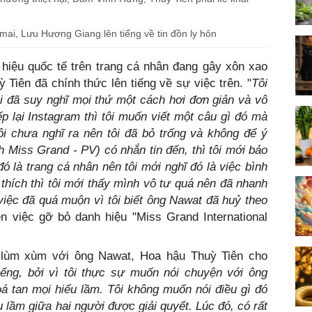
 mai, Lưu Hương Giang lên tiếng về tin đồn ly hôn
hiệu quốc tế trên trang cá nhân đang gây xôn xao
 Tiên đã chính thức lên tiếng về sự việc trên. "
Tôi
tôi đã suy nghĩ mọi thứ một cách hơi đơn giản và vô
p lại Instagram thì tôi muốn viết một câu gì đó mà
i chưa nghĩ ra nên tôi đã bỏ trống và không để ý
h Miss Grand - PV) có nhắn tin đến, thì tôi mới bảo
ó là trang cá nhân nên tôi mới nghĩ đó là việc bình
 thích thì tôi mới thấy mình vô tư quá nên đã nhanh
iệc đã quá muộn vì tôi biết ông Nawat đã huỷ theo
 việc gỡ bỏ danh hiệu "Miss Grand International
a lùm xùm với ông Nawat, Hoa hậu Thuỳ Tiên cho
iếng, bởi vì tôi thực sự muốn nói chuyện với ông
á tan mọi hiểu lầm. Tôi không muốn nói điều gì đó
 lầm giữa hai người được giải quyết. Lúc đó, có rất