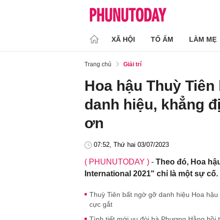
XÃ HỘI
TỔ ẤM
LÀM MẸ
Trang chủ
Giải trí
Hoa hậu Thuỳ Tiên b
danh hiệu, khẳng đ
ơn
07:52, Thứ hai 03/07/2023
( PHUNUTODAY )
-
Theo đó, Hoa hậu
International 2021" chỉ là một sự cố.
Thuỳ Tiên bất ngờ gỡ danh hiệu Hoa hậu 
cực gắt
Tình tiết mới vụ đòi bà Phương Hằng bồi 