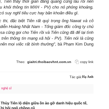
ì, Tiên thấy thời gian đăng quang cũng lâu rồi nên
ệu khỏi thông tin MXH - PV) cho nó phóng khoáng,
có suy nghĩ tiêu cực hay băn khoăn điều gì.
c thi, đặc biệt Tiên rất quý trọng ông Nawat và cô
 diễn Hoàng Nhật Nam - Tổng giám đốc công ty chủ
sa cũng gọi cho Tiên rồi và Tiên cũng đã để lại tình
 trên thông tin mạng xã hội - PV). Tiên nói là cũng
nên mọi việc rất bình thường"
, bà Phạm Kim Dung
Theo:
giaitri.thoibaovhnt.com.vn
copy link
Tác giả:
Hạ Anh
nghệ sĩ
 Thùy Tiên lộ diện giữa ồn ào gỡ danh hiệu quốc tế,
hi hội ngộ chồng cũ