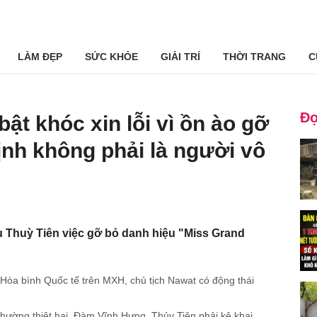
LÀM ĐẸP
SỨC KHỎE
GIẢI TRÍ
THỜI TRANG
C
Đọ
ật khóc xin lỗi vì ồn ào gỡ
ịnh không phải là người vô
 Thuỳ Tiên việc gỡ bỏ danh hiệu "Miss Grand
Hòa bình Quốc tế trên MXH, chủ tịch Nawat có động thái
thường thiệt hại, Đàm Vĩnh Hưng, Thủy Tiên phải kê khai