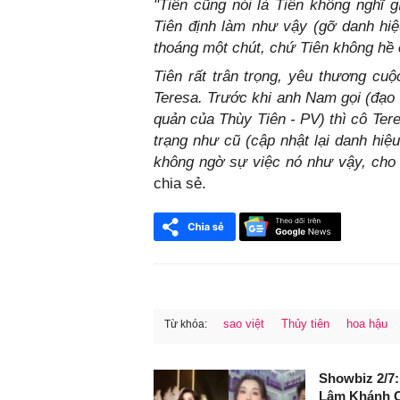
"Tiên cũng nói là Tiên không nghĩ g
Tiên định làm như vậy (gỡ danh hi
thoáng một chút, chứ Tiên không hề 
Tiên rất trân trọng, yêu thương cuộ
Teresa. Trước khi anh Nam gọi (đạo
quản của Thùy Tiên - PV) thì cô Tere
trạng như cũ (cập nhật lại danh hiệu
không ngờ sự việc nó như vậy, cho 
chia sẻ.
sao việt
Thủy tiên
hoa hậu
Từ khóa:
FaceBook
Showbiz 2/7:
Lâm Khánh C