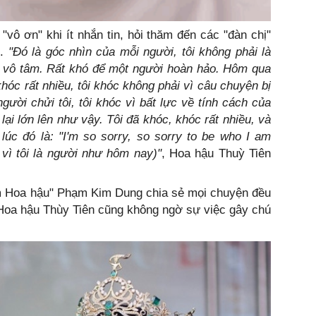
"vô ơn" khi ít nhắn tin, hỏi thăm đến các "đàn chị"
l.
"Đó là góc nhìn của mỗi người, tôi không phải là
i vô tâm. Rất khó để một người hoàn hảo. Hôm qua
khóc rất nhiều, tôi khóc không phải vì câu chuyện bị
gười chửi tôi, tôi khóc vì bất lực về tính cách của
 lại lớn lên như vậy. Tôi đã khóc, khóc rất nhiều, và
 lúc đó là: "I'm so sorry, so sorry to be who I am
i vì tôi là người như hôm nay)"
, Hoa hậu Thuỳ Tiên
rùm Hoa hậu" Phạm Kim Dung chia sẻ mọi chuyện đều
 Hoa hậu Thùy Tiên cũng không ngờ sự việc gây chú