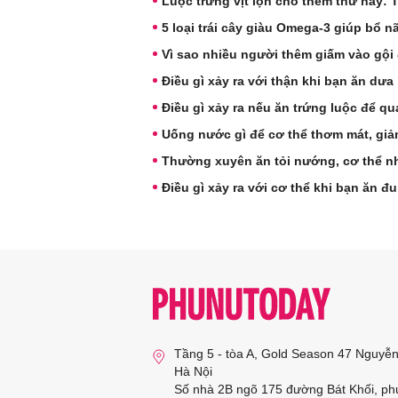
Luộc trứng vịt lộn cho thêm thứ này:
5 loại trái cây giàu Omega-3 giúp bổ n
Vì sao nhiều người thêm giấm vào gội
Điều gì xảy ra với thận khi bạn ăn dư
Điều gì xảy ra nếu ăn trứng luộc để q
Uống nước gì để cơ thể thơm mát, giả
Thường xuyên ăn tỏi nướng, cơ thể nh
Điều gì xảy ra với cơ thể khi bạn ăn 
Tầng 5 - tòa A, Gold Season 47 Nguyễ
Hà Nội
Số nhà 2B ngõ 175 đường Bát Khối, ph