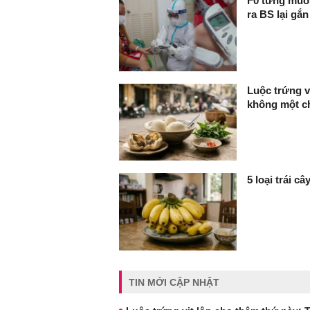
F0 từng muốn
ra BS lại gắ
Luộc trứng v
không một ch
5 loại trái c
TIN MỚI CẬP NHẬT