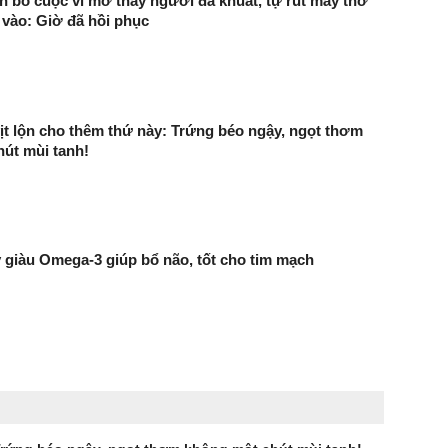
 bỏ cuộc vì mơ thấy người đã khuất, tự rút máy thở
n vào: Giờ đã hồi phục
ịt lộn cho thêm thứ này: Trứng béo ngậy, ngọt thơm
út mùi tanh!
ây giàu Omega-3 giúp bổ não, tốt cho tim mạch