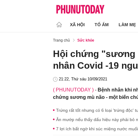
XÃ HỘI
TỔ ẤM
LÀM MẸ
Trang chủ
Sức khỏe
Hội chứng "sương m
nhân Covid -19 ng
21:22, Thứ sáu 10/09/2021
( PHUNUTODAY )
-
Bệnh nhân khi nhi
chứng sương mù não - một biến chứn
Trứng rất tốt nhưng có 6 loại 'trứng độc'
Ăn mướp nếu thấy dấu hiệu này phải bỏ 
7 lợi ích bất ngờ khi súc miệng nước muố