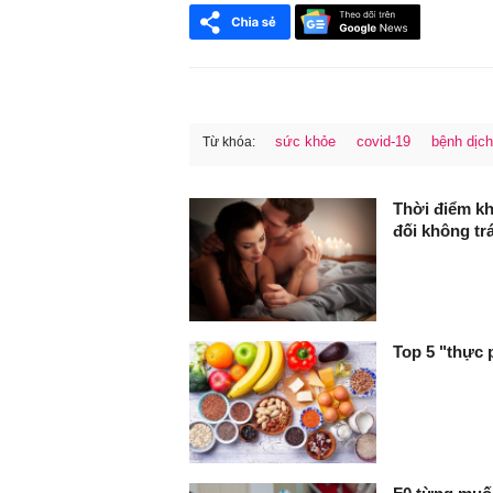
sức khỏe
covid-19
bệnh dịch
Từ khóa:
FaceBook
Thời điểm k
đối không tr
Top 5 "thực 