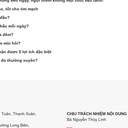
 Trứng béo ngậy, ngọt thơm không một chút mùi tanh!
ão, tốt cho tim mạch
 đầu?
a hấu mỗi ngày?
ua đêm?
m mùi hôi?
ận được 5 lợi ích đặc biệt
đu đủ thường xuyên?
n Tuân, Thanh Xuân,
CHỊU TRÁCH NHIỆM NỘI DUNG
Bà Nguyễn Thùy Linh
ường Long Biên,