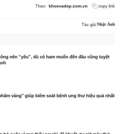
Theo:
khoevadep.com.vn
copy link
Tác giả:
Nhật Ánh
hông nên “yêu”, dù có ham muốn đến đâu cũng tuyệt
ánh
phẩm vàng" giúp kiểm soát bệnh ung thư hiệu quả nhất