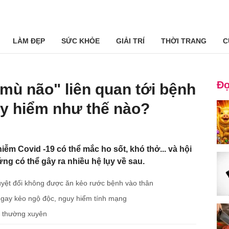
LÀM ĐẸP
SỨC KHỎE
GIẢI TRÍ
THỜI TRANG
C
Đọ
ù não" liên quan tới bệnh
uy hiểm như thế nào?
ễm Covid -19 có thể mắc ho sốt, khó thở... và hội
g có thể gây ra nhiều hệ lụy về sau.
 tuyệt đối không được ăn kẻo rước bệnh vào thân
ngay kẻo ngộ độc, nguy hiểm tính mạng
i thường xuyên