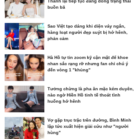
Thanh lại tiếp tục đăng dòng trạng thái
buồn bã
Sao Việt tạo dáng khi diện váy ngắn,
hàng loạt người đẹp suýt bị hớ hênh,
phản cảm
Hà Hồ tự tin zoom kỹ cận mặt để khoe
nhan sắc rạng rỡ nhưng fan chỉ chú ý
đến vòng 1 "khủng"
Tưởng chừng là pha ăn mặc kém duyên,
nào ngờ Hiền Hồ tinh tế thoát tình
huống hớ hênh
Vợ gặp trục trặc trên đường, Bình Minh
lập tức xuất hiện giải cứu như "người
hùng"