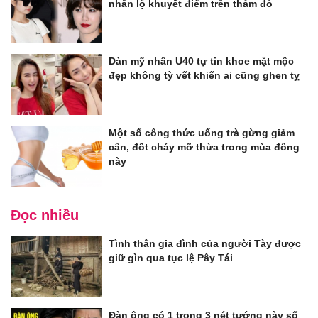
nhân lộ khuyết điểm trên thảm đỏ
Dàn mỹ nhân U40 tự tin khoe mặt mộc
đẹp không tỳ vết khiến ai cũng ghen tỵ
Một số công thức uống trà gừng giảm
cân, đốt cháy mỡ thừa trong mùa đông
này
Đọc nhiều
Tình thân gia đình của người Tày được
giữ gìn qua tục lệ Pây Tái
Đàn ông có 1 trong 3 nét tướng này số