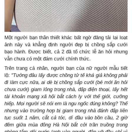
Một người bạn thân thiết khác bất ngờ đăng tải lại loạt
ảnh này và khẳng định người đẹp bị chồng sắp cưới
bạo hành. Được biết, cả 2 đã tổ chức lễ ăn hỏi nhưng
vẫn chưa có một đám cưới chính thức.
Trên trang cá nhân, người bạn của nữ người mẫu tiết
lộ:
"T
ưởng đâu lấy được chồng tử tế khá giả không phải
đi làm cực nữa, ai dè bị chồng sắp cưới (bé mới ăn hỏi
chưa cưới) giam lỏng trong nhà, đập điện thoại, lấy hết
tài khoản mạng xã hội bắt cách ly với thế giới, cưỡng
hiếp. Mọi người sẽ nói em là ngu ngốc đúng không? Thế
nhưng vào trường hợp bị giam trong nhà đánh đập liên
tục suốt 1 năm, cắt cả tóc, dí đầu vào bồn cầu, 2 giờ
đêm giữa mùa đông Hà Nội bắt cởi trần truồng trong
phòng tắm dội nước lạnh vào người, đập vỡ đầu chỉ vì