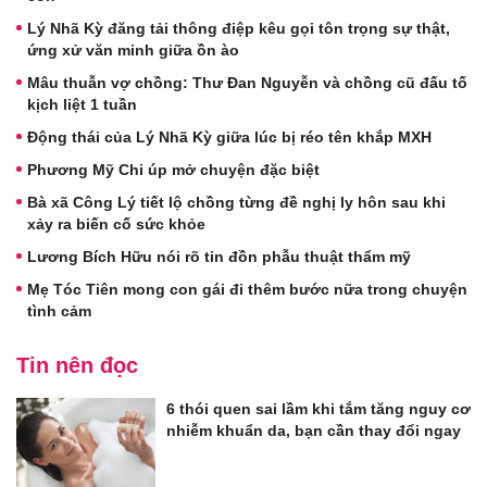
Lý Nhã Kỳ đăng tải thông điệp kêu gọi tôn trọng sự thật,
ứng xử văn minh giữa ồn ào
Mâu thuẫn vợ chồng: Thư Đan Nguyễn và chồng cũ đấu tố
kịch liệt 1 tuần
Động thái của Lý Nhã Kỳ giữa lúc bị réo tên khắp MXH
Phương Mỹ Chi úp mở chuyện đặc biệt
Bà xã Công Lý tiết lộ chồng từng đề nghị ly hôn sau khi
xảy ra biến cố sức khỏe
Lương Bích Hữu nói rõ tin đồn phẫu thuật thẩm mỹ
Mẹ Tóc Tiên mong con gái đi thêm bước nữa trong chuyện
tình cảm
Tin nên đọc
6 thói quen sai lầm khi tắm tăng nguy cơ
nhiễm khuẩn da, bạn cần thay đổi ngay