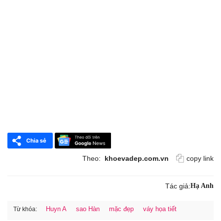
Theo:
khoevadep.com.vn
copy link
Tác giả:
Hạ Anh
Huyn A
sao Hàn
mặc đẹp
váy họa tiết
Từ khóa: