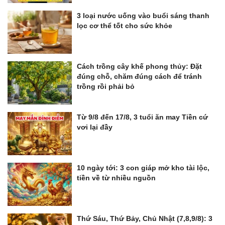
3 loại nước uống vào buổi sáng thanh
lọc cơ thể tốt cho sức khỏe
Cách trồng cây khế phong thủy: Đặt
đúng chỗ, chăm đúng cách để tránh
trồng rồi phải bỏ
Từ 9/8 đến 17/8, 3 tuổi ăn may Tiền cứ
vơi lại đầy
10 ngày tới: 3 con giáp mở kho tài lộc,
tiền về từ nhiều nguồn
Thứ Sáu, Thứ Bảy, Chủ Nhật (7,8,9/8): 3