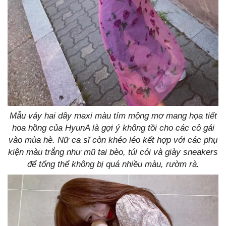
Mẫu váy hai dây maxi màu tím mộng mơ mang họa tiết
hoa hồng của HyunA là gợi ý không tồi cho các cô gái
vào mùa hè. Nữ ca sĩ còn khéo léo kết hợp với các phụ
kiện màu trắng như mũ tai bèo, túi cói và giày sneakers
để tổng thể không bị quá nhiều màu, rườm rà.