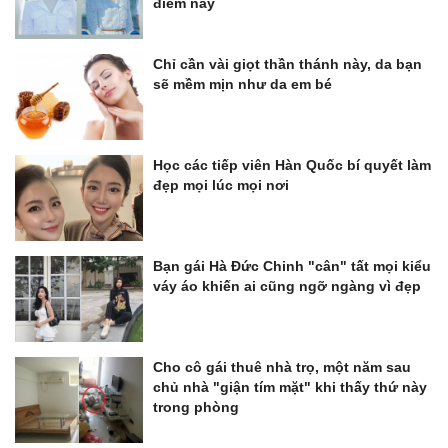
điểm này
Chỉ cần vài giọt thần thánh này, da bạn
sẽ mềm mịn như da em bé
Học các tiếp viên Hàn Quốc bí quyết làm
đẹp mọi lúc mọi nơi
Bạn gái Hà Đức Chinh "cân" tất mọi kiểu
váy áo khiến ai cũng ngỡ ngàng vì đẹp
Cho cô gái thuê nhà trọ, một năm sau
chủ nhà "giận tím mặt" khi thấy thứ này
trong phòng