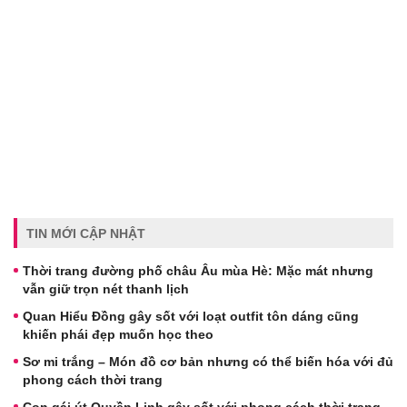
TIN MỚI CẬP NHẬT
Thời trang đường phố châu Âu mùa Hè: Mặc mát nhưng
vẫn giữ trọn nét thanh lịch
Quan Hiểu Đồng gây sốt với loạt outfit tôn dáng cũng
khiến phái đẹp muốn học theo
Sơ mi trắng – Món đồ cơ bản nhưng có thể biến hóa với đủ
phong cách thời trang
Con gái út Quyền Linh gây sốt với phong cách thời trang