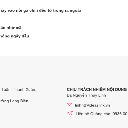
ày vào nồi gà chín đều từ trong ra ngoài
lần nhớ mãi
không ngấy dầu
n Tuân, Thanh Xuân,
CHỊU TRÁCH NHIỆM NỘI DUNG
Bà Nguyễn Thùy Linh
ường Long Biên,
linhnt@ideaslink.vn
Liên hệ Quảng cáo: 0936 00