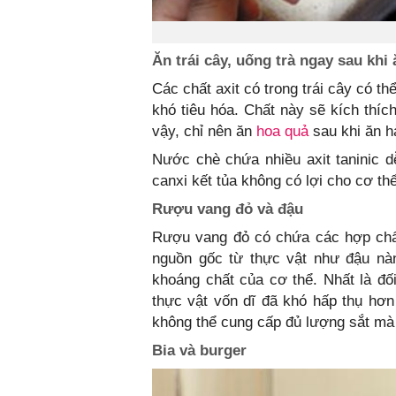
Ăn trái cây, uống trà ngay sau khi 
Các chất axit có trong trái cây có th
khó tiêu hóa. Chất này sẽ kích thí
vậy, chỉ nên ăn
hoa quả
sau khi ăn h
Nước chè chứa nhiều axit taninic d
canxi kết tủa không có lợi cho cơ thể
Rượu vang đỏ và đậu
Rượu vang đỏ có chứa các hợp chất g
nguồn gốc từ thực vật như đậu nàn
khoáng chất của cơ thể. Nhất là đố
thực vật vốn dĩ đã khó hấp thụ hơn 
không thể cung cấp đủ lượng sắt mà
Bia và burger