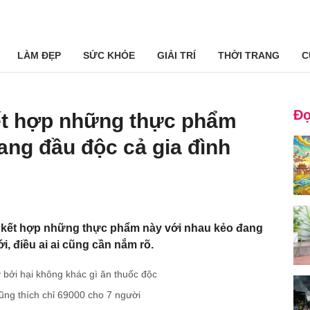
LÀM ĐẸP
SỨC KHỎE
GIẢI TRÍ
THỜI TRANG
C
Đọ
ết hợp những thực phẩm
ang đầu độc cả gia đình
 kết hợp những thực phẩm này với nhau kẻo đang
, điều ai ai cũng cần nắm rõ.
y bởi hại không khác gì ăn thuốc độc
ng thích chỉ 69000 cho 7 người