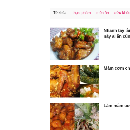
thực phẩm
món ăn
sức khỏ
Từ khóa:
FaceBook
Nhanh tay là
này ai ăn cũ
Mâm cơm chi
Làm mâm cơm