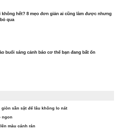
i không hết? 8 mẹo đơn giản ai cũng làm được nhưng
 bỏ qua
vào buổi sáng cảnh báo cơ thể bạn đang bất ổn
 giòn sần sật để lâu không lo nát
ò ngon
 lên màu cánh rán