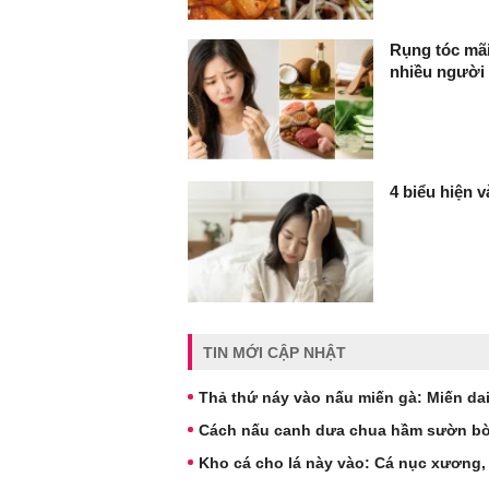
Rụng tóc mã
nhiều người
4 biểu hiện 
TIN MỚI CẬP NHẬT
Thả thứ náy vào nấu miến gà: Miến dai
Cách nấu canh dưa chua hầm sườn b
Kho cá cho lá này vào: Cá nục xương,