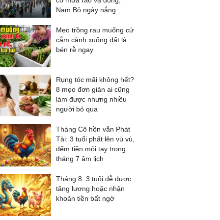
có mưa rào và dông,
Nam Bộ ngày nắng
Mẹo trồng rau muống cứ
cắm cành xuống đất là
bén rễ ngay
Rụng tóc mãi không hết?
8 mẹo đơn giản ai cũng
làm được nhưng nhiều
người bỏ qua
Tháng Cô hồn vẫn Phát
Tài: 3 tuổi phất lên vù vù,
đếm tiền mỏi tay trong
tháng 7 âm lịch
Tháng 8: 3 tuổi dễ được
tăng lương hoặc nhận
khoản tiền bất ngờ