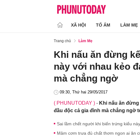
XÃ HỘI
TỔ ẤM
LÀM MẸ
Trang chủ
Làm Mẹ
Khi nấu ăn đừng k
này với nhau kẻo đ
mà chẳng ngờ
09:30, Thứ hai 29/05/2017
( PHUNUTODAY )
-
Khi nấu ăn đừng
đầu độc cả gia đình mà chẳng ngờ tới
Sai lầm chết người khi biến trứng kiểu nà
Mâm cơm trưa đủ chất thơm ngon ai ăn cũ