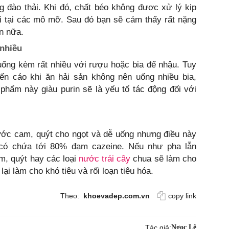
g đào thải. Khi đó, chất béo không được xử lý kịp
 lại tại các mô mỡ. Sau đó bạn sẽ cảm thấy rất nặng
n nữa.
 nhiều
uống kèm rất nhiều với rượu hoặc bia để nhậu. Tuy
ến cáo khi ăn hải sản không nên uống nhiều bia,
c phẩm này giàu purin sẽ là yếu tố tác động đối với
.
ớc cam, quýt cho ngọt và dễ uống nhưng điều này
ò có chứa tới 80% đạm cazeine. Nếu như pha lẫn
, quýt hay các loại
nước trái cây
chua sẽ làm cho
lại làm cho khó tiêu và rối loạn tiêu hóa.
Theo:
khoevadep.com.vn
copy link
Tác giả:
Ngọc Lê