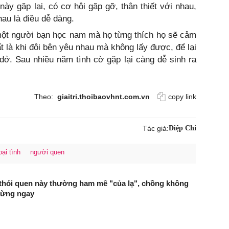
này gặp lại, có cơ hội gặp gỡ, thân thiết với nhau,
hau là điều dễ dàng.
một người bạn học nam mà họ từng thích họ sẽ cảm
hất là khi đôi bên yêu nhau mà không lấy được, để lại
g dở. Sau nhiều năm tình cờ gặp lại càng dễ sinh ra
Theo:
giaitri.thoibaovhnt.com.vn
copy link
Tác giả:
Diệp Chi
ại tình
người quen
thói quen này thường ham mê "của lạ", chồng không
sừng ngay