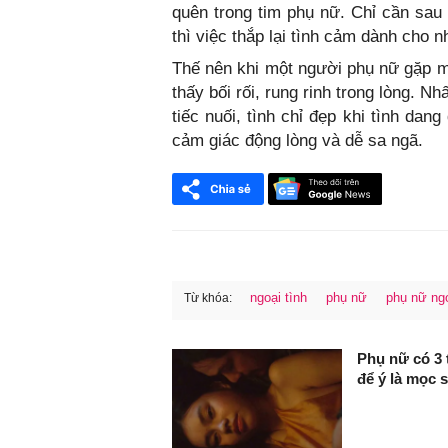
quên trong tim phụ nữ. Chỉ cần sau 
thì việc thắp lại tình cảm dành cho n
Thế nên khi một người phụ nữ gặp 
thấy bối rối, rung rinh trong lòng. N
tiếc nuối, tình chỉ đẹp khi tình dan
cảm giác động lòng và dễ sa ngã.
ngoại tình
phụ nữ
phụ nữ ngo
Từ khóa:
FaceBook
Phụ nữ có 3 
để ý là mọc 