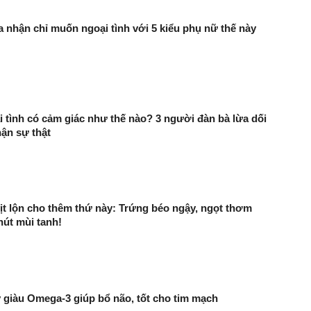
 nhận chỉ muốn ngoại tình với 5 kiểu phụ nữ thế này
 tình có cảm giác như thế nào? 3 người đàn bà lừa dối
ận sự thật
ịt lộn cho thêm thứ này: Trứng béo ngậy, ngọt thơm
út mùi tanh!
ây giàu Omega-3 giúp bổ não, tốt cho tim mạch