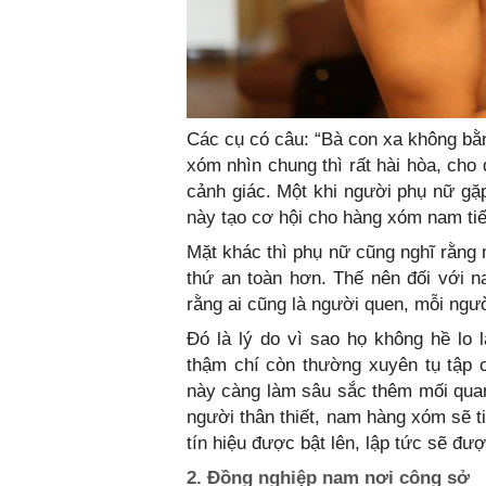
Các cụ có câu: “Bà con xa không bằn
xóm nhìn chung thì rất hài hòa, cho
cảnh giác. Một khi người phụ nữ gặ
này tạo cơ hội cho hàng xóm nam tiế
Mặt khác thì phụ nữ cũng nghĩ rằng 
thứ an toàn hơn. Thế nên đối với 
rằng ai cũng là người quen, mỗi ngườ
Đó là lý do vì sao họ không hề lo
thậm chí còn thường xuyên tụ tập c
này càng làm sâu sắc thêm mối quan 
người thân thiết, nam hàng xóm sẽ t
tín hiệu được bật lên, lập tức sẽ đượ
2. Đồng nghiệp nam nơi công sở