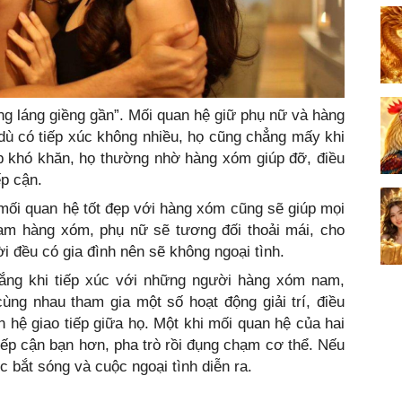
g láng giềng gần”. Mối quan hệ giữ phụ nữ và hàng
 dù có tiếp xúc không nhiều, họ cũng chẳng mấy khi
p khó khăn, họ thường nhờ hàng xóm giúp đỡ, điều
p cận.
mối quan hệ tốt đẹp với hàng xóm cũng sẽ giúp mọi
nam hàng xóm, phụ nữ sẽ tương đối thoải mái, cho
i đều có gia đình nên sẽ không ngoại tình.
 lắng khi tiếp xúc với những người hàng xóm nam,
ùng nhau tham gia một số hoạt động giải trí, điều
hệ giao tiếp giữa họ. Một khi mối quan hệ của hai
iếp cận bạn hơn, pha trò rồi đụng chạm cơ thể. Nếu
c bắt sóng và cuộc ngoại tình diễn ra.