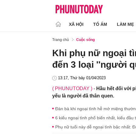
XÃ HỘI
TỔ ẤM
LÀM MẸ
Trang chủ
Cuộc sống
Khi phụ nữ ngoại tì
đến 3 loại ''người q
13:17, Thứ bảy 01/04/2023
( PHUNUTODAY )
-
Hầu hết đối với 
yếu là người đã thân quen.
Đàn bà khi ngoại tình hễ mở miệng thường
6 kiểu ngoại tình phổ biến nhất, kiểu đầu
Phụ nữ tuổi này dễ ngoại tình bậc nhất: 