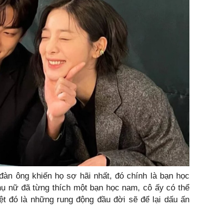
đàn ông khiến họ sợ hãi nhất, đó chính là bạn học
ụ nữ đã từng thích một bạn học nam, cô ấy có thể
ệt đó là những rung động đầu đời sẽ để lại dấu ấn