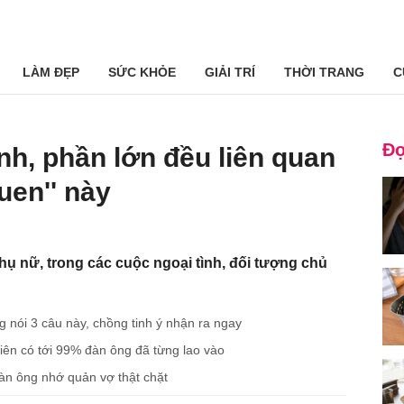
LÀM ĐẸP
SỨC KHỎE
GIẢI TRÍ
THỜI TRANG
C
Đọ
nh, phần lớn đều liên quan
uen'' này
phụ nữ, trong các cuộc ngoại tình, đối tượng chủ
 nói 3 câu này, chồng tinh ý nhận ra ngay
 tiên có tới 99% đàn ông đã từng lao vào
Đàn ông nhớ quản vợ thật chặt