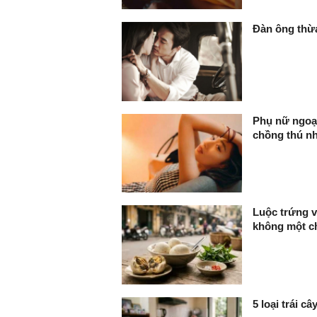
Đàn ông thừa
Phụ nữ ngoại
chồng thú nh
Luộc trứng v
không một ch
5 loại trái c