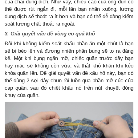
của chai dung dịch. Như vậy, chiều cao của ống đùn có
thể được rút ngắn đi, mỗi lần bạn nhấn xuống, lượng
dung dịch sẽ thoát ra ít hơn và bạn có thể dễ dàng kiểm
soát lượng chất thoát ra ngoài.
3. Giải quyết vấn đề vòng eo quá khổ
Đôi khi không kiểm soát khẩu phần ăn một chút là bạn
sẽ bị béo lên và đương nhiên phần bụng sẽ to ra đáng
kể. Một khi bụng ngấn mỡ, chiếc quần trước đây bạn
hay mặc sẽ không còn vừa, và thật khó khăn khi kéo
khóa quần lên. Để giải quyết vấn đề xấu hổ này, bạn có
thể dùng 2 sợi dây chun rồi luồn qua phần mở cúc của
cạp quần, sau đó chiết khấu nó trên nút khuyết đóng
khuy của quần.