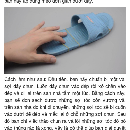
bạn hãy áp dụng mẹo đơn giản dưới đây.
Cách làm như sau: Đầu tiên, bạn hãy chuẩn bị một vài
sợi dây chun. Luồn dây chun vào dép rồi xỏ chân vào
dép và đi lại trên sàn nhà tắm một lúc. Bằng cách này,
bạn sẽ dọn sạch được những sợi tóc còn vương vãi
trên sàn nhà do khi di chuyển, những sợi tóc sẽ bị cuốn
vào dưới đế dép và mắc lại ở chỗ những sợi chun. Sau
đó bạn chỉ việc tháo chun ra và lôi những sợi tóc đó bỏ
vào thùng rác là xong, vậy là có thể giúp bạn giải quyết