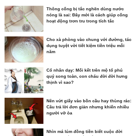
Thông cống bị tắc nghẽn dùng nước
nóng là sai: Đây mới là cách giúp cống
hoạt động trơn tru trong tích tắc
Cho xà phòng vào chung với đường, tác
dụng tuyệt vời tiết kiệm tiền triệu mỗi
năm
Cổ nhân dạy: Mối kết trên mộ tổ phú
quý song toàn, con cháu đời đời hưng
thịnh vì sao?
Nên vứt giấy vào bồn cầu hay thùng rác:
Câu trả lời đơn giản nhưng khiến nhiều
người vỡ òa
Nhìn má lúm đồng tiền biết cuộc đời