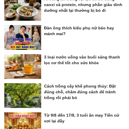
canxi và protein, nhưng phần giàu dinh
dưỡng nhất lại thường bị bỏ đi
Đàn ông thích kiểu phụ nữ béo hay
mảnh mai?
3 loại nước uống vào buổi sáng thanh
lọc cơ thể tốt cho sức khỏe
Cách trồng cây khế phong thủy: Đặt
đúng chỗ, chăm đúng cách để tránh
trồng rồi phải bỏ
Từ 9/8 đến 17/8, 3 tuổi ăn may Tiền cứ
vơi lại đầy