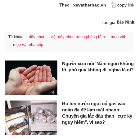
Theo:
xevathethao.vn
copy link
Tác giả:
Bảo Ninh
dây chun
đặt dây chun trong phòng tắm
mẹo vặt
Từ khóa:
mẹo vặt nhà bếp
Người xưa nói ‘Năm ngón không
lộ, phú quý không đi’ nghĩa là gì?
Bỏ lon nước ngọt có gas vào
ngăn đá để làm mát nhanh:
Chuyên gia lắc đầu than "cực kỳ
nguy hiểm", vì sao?