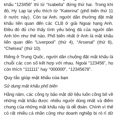
khẩu “123456” thì từ “Isabella” đứng thứ hai. Trong khi
đó, Hy Lạp lại yêu thích từ “Katerina” (phổ biến thứ 11
ở nước này). Còn tại Anh, người dân thường đặt mật
khẩu liên quan đến các CLB ở giải Ngoại hạng Anh.
Điều đó đủ cho thấy tình yêu bóng đá của người dân
Anh lớn như thế nào. Phổ biến nhất ở Anh là mật khẩu
liên quan đến “Liverpool” (thứ 4), “Arsenal” (thứ 6),
“Chelsea” (thứ 10).
Riêng ở Trung Quốc, người dân chuộng đặt mật khẩu là
chuỗi các con số kết hợp với nhau. Ngoài “123456”, họ
còn thích “111111” hay “000000”, “12345678”.
Quy tắc giúp mật khẩu của bạn
Sử dụng mật khẩu phổ biến
Hằng năm, các công ty bảo mật dữ liệu luôn công bố về
những mật khẩu được nhiều người dùng nhất và điểm
chung của những mật khẩu này là dễ đoán. Chính vì thế
có rất nhiều cá nhân cũng như doanh nghiệp bị rò rỉ dữ