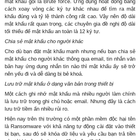
mật khẩu gọi là Brute force. Ứng dụng hoạt động bằng
cách xoay vòng các ký tự khác nhau để tìm ra mật
khẩu đúng và tỷ lệ thành công rất cao. Vậy nên độ dài
mật khẩu rất quan trọng, các chuyên gia đề nghị độ dài
tối thiểu để mật khẩu an toàn là 12 ký tự.
Chia sẻ mật khẩu cho người khác
Cho dù bạn đặt mật khẩu mạnh nhưng nếu bạn chia sẻ
mật khẩu cho người khác thông qua email, tin nhắn văn
bản hay ứng dụng nhắn tin nào thì mật khẩu ấy sẽ trở
nên yếu đi và dễ dàng bị bẻ khoá.
Lưu trữ mật khẩu ở dạng văn bản trong thiết bị
Một cách ghi nhớ mật khẩu mà nhiều người làm chính
là lưu trữ trong ghi chú hoặc email. Nhưng đây là cách
lưu trữ tiềm ẩn nhiều rủi ro.
Hiện nay trên thị trường có một phần mềm độc hại tên
là Ransomware với khả năng tự động cài đặt vào thiết
bị bạn, sau đó sẽ khóa dữ liệu và yêu cầu bạn trả tiền