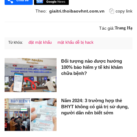
Theo:
giaitri.thoibaovhnt.com.vn
copy link
Tác giả:
Trang Hạ
đặt mật khẩu
mật khẩu dễ bị hack
Từ khóa:
Đối tượng nào được hưởng
100% bảo hiểm y tế khi khám
chữa bệnh?
Năm 2024: 3 trường hợp thẻ
BHYT không có giá trị sử dụng,
người dân nên biết sớm