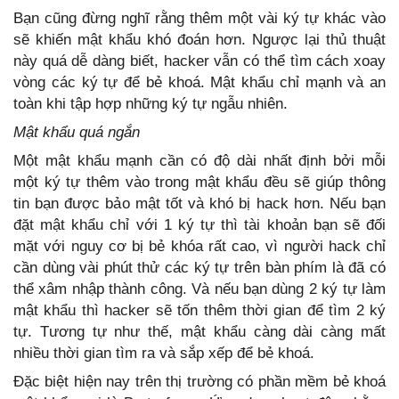
Bạn cũng đừng nghĩ rằng thêm một vài ký tự khác vào
sẽ khiến mật khẩu khó đoán hơn. Ngược lại thủ thuật
này quá dễ dàng biết, hacker vẫn có thể tìm cách xoay
vòng các ký tự để bẻ khoá. Mật khẩu chỉ mạnh và an
toàn khi tập hợp những ký tự ngẫu nhiên.
Mật khẩu quá ngắn
Một mật khẩu mạnh cần có độ dài nhất định bởi mỗi
một ký tự thêm vào trong mật khẩu đều sẽ giúp thông
tin bạn được bảo mật tốt và khó bị hack hơn. Nếu bạn
đặt mật khẩu chỉ với 1 ký tự thì tài khoản bạn sẽ đối
mặt với nguy cơ bị bẻ khóa rất cao, vì người hack chỉ
cần dùng vài phút thử các ký tự trên bàn phím là đã có
thể xâm nhập thành công. Và nếu bạn dùng 2 ký tự làm
mật khẩu thì hacker sẽ tốn thêm thời gian để tìm 2 ký
tự. Tương tự như thế, mật khẩu càng dài càng mất
nhiều thời gian tìm ra và sắp xếp để bẻ khoá.
Đặc biệt hiện nay trên thị trường có phần mềm bẻ khoá