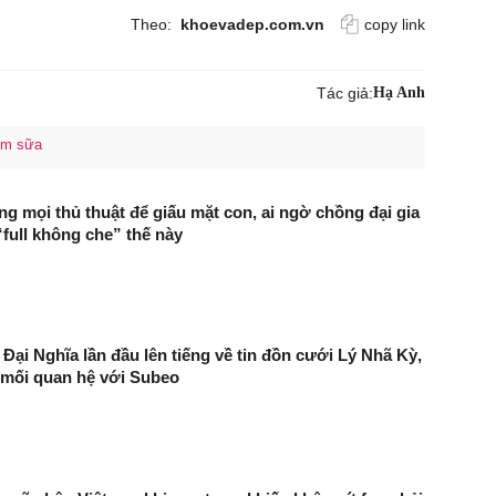
Theo:
khoevadep.com.vn
copy link
Tác giả:
Hạ Anh
ỉm sữa
g mọi thủ thuật để giấu mặt con, ai ngờ chồng đại gia
“full không che” thế này
 Đại Nghĩa lần đầu lên tiếng về tin đồn cưới Lý Nhã Kỳ,
 mối quan hệ với Subeo