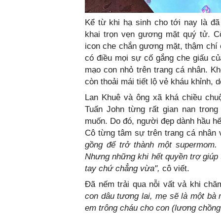
Kể từ khi hạ sinh cho tới nay là 
khai trọn vẹn gương mặt quý tử. C
icon che chắn gương mặt, thậm chí
có điều mọi sự cố gắng che giấu củ
mạo con nhỏ trên trang cá nhân. Kh
còn thoải mái tiết lộ vẻ kháu khỉnh,
Lan Khuê và ông xã khá chiều chu
Tuấn John từng rất gian nan tron
muốn. Do đó, người đẹp dành hầu hết
Cô từng tâm sự trên trang cá nhân 
gồng để trở thành một supermom. K
Nhưng những khi hết quyền trợ giúp 
tay chứ chẳng vừa",
cô viết.
Đã nếm trải qua nỗi vất vả khi ch
con dâu tương lai, mẹ sẽ là một bà
em trông cháu cho con (lương chồng 