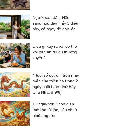
Người xưa dặn: Nếu
sáng ngủ dậy thấy 3 điều
này, cả ngày dễ gặp lộc
Điều gì xảy ra với cơ thể
khi bạn ăn đu đủ thường
xuyên?
4 tuổi số đỏ, ôm trọn may
mắn của thiên hạ trong 2
ngày cuối tuần (thứ Bảy,
Chủ Nhật 8-9/8)
10 ngày tới: 3 con giáp
mở kho tài lộc, tiền về từ
nhiều nguồn