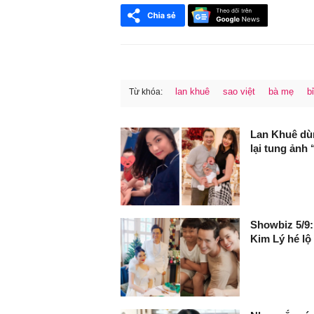
lan khuê
sao việt
bà mẹ
b
Từ khóa:
FaceBook
Lan Khuê dùn
lại tung ảnh 
Showbiz 5/9:
Kim Lý hé lộ