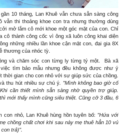
đã gần 10 tháng, Lan Khuê vẫn chưa sẵn sàng công
ô vẫn thi thoảng khoe con tra nhưng thường dùng
 cởi mở lắm cô mới khoe một góc mặt của con. Chỉ
a cô thành công cốc vì ông xã luôn công khai diện
ông những nhiều lần khoe cận mặt con, đại gia 8X
 dễ thương của nhóc tỳ.
ộng và chăm sóc con từng ly từng tý một. Bà xã
g việc tìm bảo mẫu nhưng đều không được như ý
 thời gian cho con nhỏ với sự giúp sức của chồng.
và thu hút nhiều sự chú ý
. "Mình không bao giờ cố
hi cần thiết mình sẵn sàng nhờ quyền trợ giúp.
thì mới thấy mình cũng siêu thiệt. Cũng cỡ 3 đầu, 6
ăm con nhỏ, Lan Khuê hùng hồn tuyên bố:
"Hứa với
 mẹ chồng chất chơi khi sau này mẹ thuê hẳn 10 vú
con trả)".