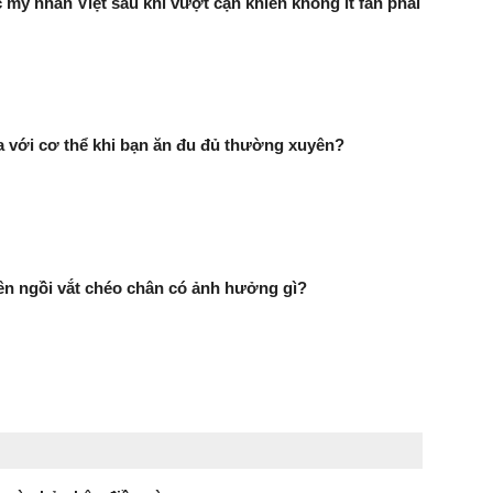
 mỹ nhân Việt sau khi vượt cạn khiến không ít fan phải
ra với cơ thể khi bạn ăn đu đủ thường xuyên?
n ngồi vắt chéo chân có ảnh hưởng gì?