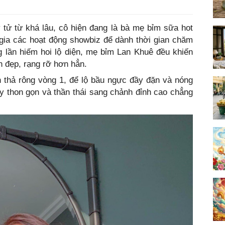
 tử từ khá lâu, cô hiện đang là bà mẹ bỉm sữa hot
gia các hoạt động showbiz để dành thời gian chăm
g lần hiếm hoi lộ diện, mẹ bỉm Lan Khuê đều khiến
h đẹp, rạng rỡ hơn hẳn.
 thả rông vòng 1, để lộ bầu ngực đầy đặn và nóng
y thon gọn và thần thái sang chảnh đỉnh cao chẳng