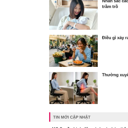
Nhan sắc các
trầm trồ
Điều gì xảy 
Thường xuyê
TIN MỚI CẬP NHẬT