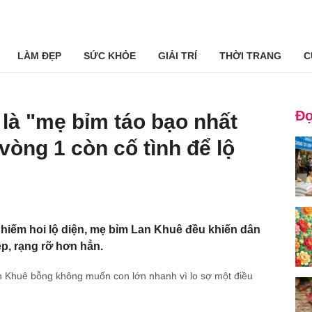
LÀM ĐẸP
SỨC KHỎE
GIẢI TRÍ
THỜI TRANG
C
Đọ
là "mẹ bỉm táo bạo nhất
vòng 1 còn cố tình để lộ
hiếm hoi lộ diện, mẹ bỉm Lan Khuê đều khiến dân
p, rạng rỡ hơn hẳn.
an Khuê bỗng không muốn con lớn nhanh vì lo sợ một điều