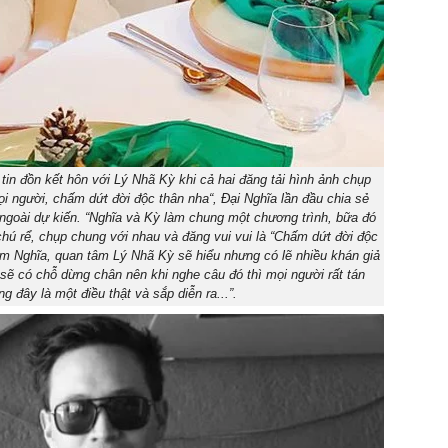
tin đồn kết hôn với Lý Nhã Kỳ khi cả hai đăng tải hình ảnh chụp
i người, chấm dứt đời độc thân nha“, Đại Nghĩa lần đầu chia sẻ
m ngoài dự kiến. “Nghĩa và Kỳ làm chung một chương trình, bữa đó
hú rể, chụp chung với nhau và đăng vui vui là “Chấm dứt đời độc
âm Nghĩa, quan tâm Lý Nhã Kỳ sẽ hiểu nhưng có lẽ nhiều khán giả
 có chỗ dừng chân nên khi nghe câu đó thì mọi người rất tán
ng đây là một điều thật và sắp diễn ra...”.