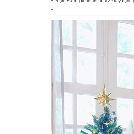
Phạm Hương khoe ảnh tuổi 29 đầy hạnh p