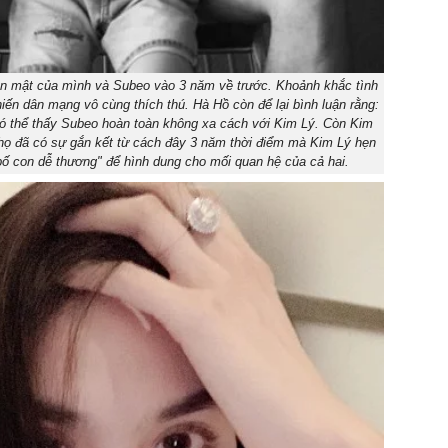
hân mật của mình và Subeo vào 3 năm về trước. Khoảnh khắc tình
iến dân mạng vô cùng thích thú. Hà Hồ còn để lại bình luận rằng:
ó thể thấy Subeo hoàn toàn không xa cách với Kim Lý. Còn Kim
 họ đã có sự gắn kết từ cách đây 3 năm thời điểm mà Kim Lý hẹn
bố con dễ thương" để hình dung cho mối quan hệ của cả hai.