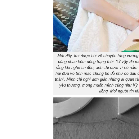
Mới đây, khi được hỏi về chuyện từng vướng 
cùng nhau kèm dòng trạng thái: “Ừ vậy đó mọ
rằng khi nghe tin đồn, anh chỉ cười vì nó nằ
hai đứa vô tình mặc chung bộ đồ như cô dâu c
thân“. Mình chỉ nghỉ đơn giản những ai quan t
yêu thương, mong muốn mình cũng như Kỳ sẽ
đồng. Mọi người tin rằ