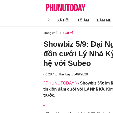
XÃ HỘI
TỔ ẤM
LÀM MẸ
Trang chủ
Giải trí
Showbiz 5/9: Đại Ng
đồn cưới Lý Nhã Kỳ
hệ với Subeo
20:43, Thứ bảy 05/09/2020
( PHUNUTODAY )
-
Showbiz 5/9: Im 
tin đồn đám cưới với Lý Nhã Kỳ, Ki
trước.