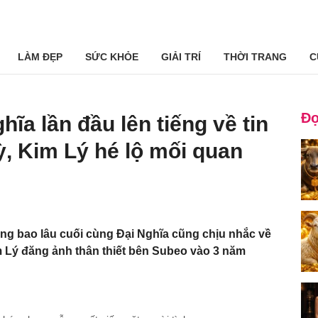
LÀM ĐẸP
SỨC KHỎE
GIẢI TRÍ
THỜI TRANG
C
Đọ
hĩa lần đầu lên tiếng về tin
, Kim Lý hé lộ mối quan
ắng bao lâu cuối cùng Đại Nghĩa cũng chịu nhắc về
m Lý đăng ảnh thân thiết bên Subeo vào 3 năm