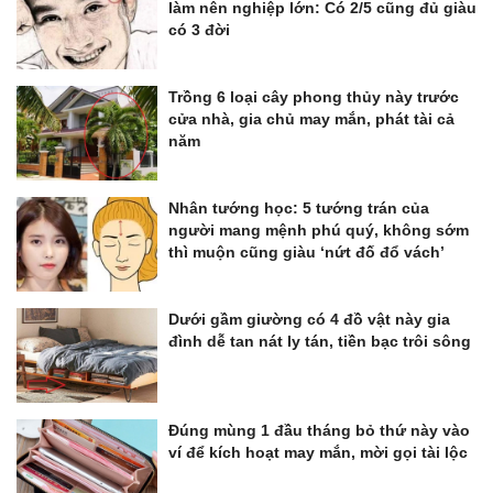
làm nên nghiệp lớn: Có 2/5 cũng đủ giàu
có 3 đời
Trồng 6 loại cây phong thủy này trước
cửa nhà, gia chủ may mắn, phát tài cả
năm
Nhân tướng học: 5 tướng trán của
người mang mệnh phú quý, không sớm
thì muộn cũng giàu ‘nứt đố đổ vách’
Dưới gầm giường có 4 đồ vật này gia
đình dễ tan nát ly tán, tiền bạc trôi sông
Đúng mùng 1 đầu tháng bỏ thứ này vào
ví để kích hoạt may mắn, mời gọi tài lộc