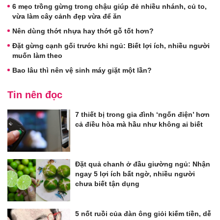
6 mẹo trồng gừng trong chậu giúp đẻ nhiều nhánh, củ to,
vừa làm cây cảnh đẹp vừa để ăn
Nên dùng thớt nhựa hay thớt gỗ tốt hơn?
Đặt gừng cạnh gối trước khi ngủ: Biết lợi ích, nhiều người
muốn làm theo
Bao lâu thì nên vệ sinh máy giặt một lần?
Tin nên đọc
7 thiết bị trong gia đình ‘ngốn điện’ hơn
cả điều hòa mà hầu như không ai biết
Đặt quả chanh ở đầu giường ngủ: Nhận
ngay 5 lợi ích bất ngờ, nhiều người
chưa biết tận dụng
5 nốt ruồi của đàn ông giỏi kiếm tiền, dễ