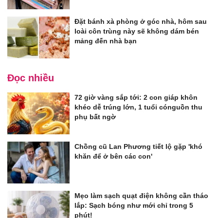
Đặt bánh xà phòng ở góc nhà, hôm sau
loài côn trùng này sẽ không dám bén
mảng đến nhà bạn
Đọc nhiều
72 giờ vàng sắp tới: 2 con giáp khôn
khéo dễ trúng lớn, 1 tuổi cónguồn thu
phụ bất ngờ
Chồng cũ Lan Phương tiết lộ gặp 'khó
khăn để ở bên các con'
Mẹo làm sạch quạt điện không cần tháo
lắp: Sạch bóng như mới chỉ trong 5
phút!