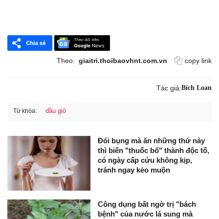
Theo:
giaitri.thoibaovhnt.com.vn
copy link
Tác giả:
Bích Loan
dầu gió
Từ khóa:
Đói bụng mà ăn những thứ này
thì biến "thuốc bổ" thành độc tố,
có ngày cấp cứu không kịp,
tránh ngay kẻo muộn
Công dụng bất ngờ trị "bách
bệnh" của nước lá sung mà