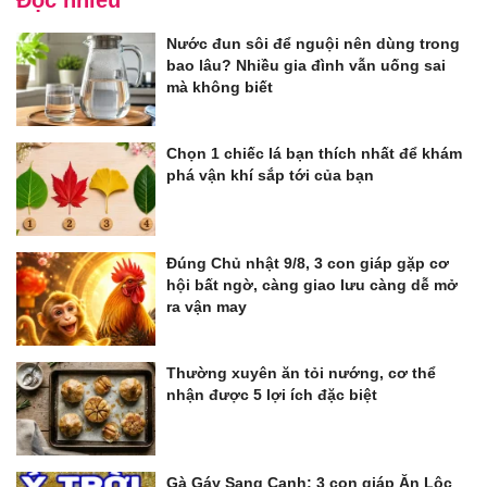
Nước đun sôi để nguội nên dùng trong
bao lâu? Nhiều gia đình vẫn uống sai
mà không biết
Chọn 1 chiếc lá bạn thích nhất để khám
phá vận khí sắp tới của bạn
Đúng Chủ nhật 9/8, 3 con giáp gặp cơ
hội bất ngờ, càng giao lưu càng dễ mở
ra vận may
Thường xuyên ăn tỏi nướng, cơ thể
nhận được 5 lợi ích đặc biệt
Gà Gáy Sang Canh: 3 con giáp Ăn Lộc