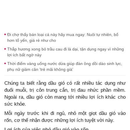
Đi chợ thấy bán loại cá này hãy mua ngay: Nuôi tự nhiên, bổ
hơn tổ yến, giá rẻ như cho
Thắp hương xong bỏ trầu cau đi là dại, tận dụng ngay vì những
lợi ích bất ngờ này
Thời điểm vàng uống nước dừa giúp đàn ông dồi dào sinh lực,
phụ nữ giảm cân 'trẻ mãi không già'
Chúng ta biết rằng dầu gió có rất nhiều tác dụng như
đuổi muỗi, trị côn trung cắn, trị đau nhức phần mềm.
Ngoài ra, dầu gió còn mang tới nhiều lợi ích khác cho
sức khỏe.
Mỗi ngày trước khi đi ngủ, nhỏ một giọt dầu gió vào
rốn, cơ thể nhận được những lợi ích tuyệt vời này.
Lợi ích của việc nhỏ dầu gió vào rốn