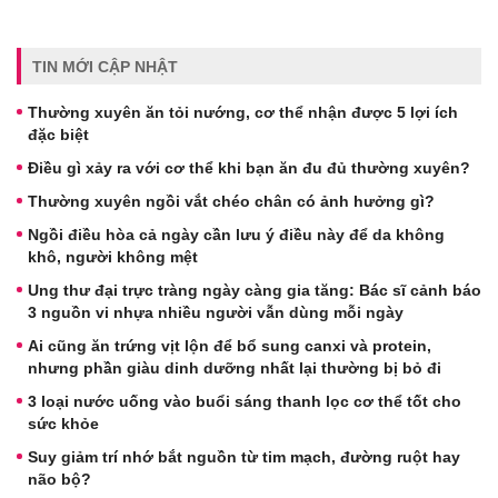
TIN MỚI CẬP NHẬT
Thường xuyên ăn tỏi nướng, cơ thể nhận được 5 lợi ích
đặc biệt
Điều gì xảy ra với cơ thể khi bạn ăn đu đủ thường xuyên?
Thường xuyên ngồi vắt chéo chân có ảnh hưởng gì?
Ngồi điều hòa cả ngày cần lưu ý điều này để da không
khô, người không mệt
Ung thư đại trực tràng ngày càng gia tăng: Bác sĩ cảnh báo
3 nguồn vi nhựa nhiều người vẫn dùng mỗi ngày
Ai cũng ăn trứng vịt lộn để bổ sung canxi và protein,
nhưng phần giàu dinh dưỡng nhất lại thường bị bỏ đi
3 loại nước uống vào buổi sáng thanh lọc cơ thể tốt cho
sức khỏe
Suy giảm trí nhớ bắt nguồn từ tim mạch, đường ruột hay
não bộ?