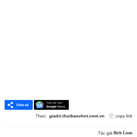
Theo:
giaitri.thoibaovhnt.com.vn
copy link
Tác giả:
Bích Loan