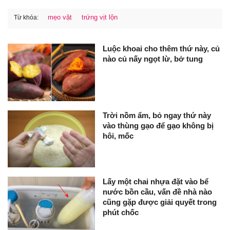
mẹo vặt
trứng vịt lộn
Từ khóa:
Luộc khoai cho thêm thứ này, củ
nào củ nấy ngọt lừ, bở tung
Trời nồm ẩm, bỏ ngay thứ này
vào thùng gạo để gạo không bị
hôi, mốc
Lấy một chai nhựa đặt vào bể
nước bồn cầu, vấn đề nhà nào
cũng gặp được giải quyết trong
phút chốc