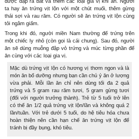
được đập ra bát và thêm các loại gia vị khi ăn. Người
ta hay ăn trứng vịt lộn với một chút muối, thêm gừng
thái sợi và rau răm. Có người sẽ ăn trứng vịt lộn cùng
tỏi ngâm giấm.
Trong khi đó, người miền Nam thường để trứng trên
một chiếc ly nhỏ (còn gọi là cái chung). Sau đó, người
ăn sẽ dùng muỗng đập vỏ trứng và múc từng phần để
ăn cùng với các loại gia vị.
Mặc dù trứng vịt lộn có hương vị thơm ngon và là
món ăn bổ dưỡng nhưng bạn cần chú ý ăn ở lượng
vừa phải. Mỗi lần ăn chỉ nên dùng tối đa 2 quả
trứng và 5 gram rau răm tươi, 5 gram gừng tươi
(đối với người trưởng thành). Trẻ từ 5 tuổi trở lên
có thể ăn 1/2 quả trứng vịt lộn/lần và không quá 2
lần/tuần. Với trẻ dưới 5 tuổi, do hệ tiêu hóa chưa
hoàn thiện nên cần hạn chế ăn trứng vịt lộn để
tránh bị đầy bụng, khó tiêu.