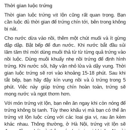
Thời gian luộc trứng
Thời gian luộc trứng vịt lộn cũng rất quan trọng. Bạn
cần luộc đủ thời gian để trứng chín tới, bên trong không
bị nát.
Cho nước dừa vào nồi, thêm một chút muối và ít gừng
đập dập. Bật bếp để đun nước. Khi nước bắt đầu sủi
lăm tăm thì mới dùng muôi thả từ từ từng quả trứng vào
nồi luộc. Dùng muôi khuấy nhẹ nồi trứng để định hình
trứng. Khi nước sôi, hãy vặn nhỏ lửa và dậy vung. Thời
gian luộc trứng sẽ rơi vào khoảng 15-18 phút. Sau khi
tắt bếp, bạn hãy đậy kín vung nồi và ủ trứng trong 5
phút. Việc này giúp trứng chín hoàn toàn, trứng sẽ
mọng nước và ngọt thơm hơn.
Với món trứng vịt lộn, bạn nên ăn ngay khi còn nóng để
trứng không bị tanh. Tùy theo khẩu vị mà bạn có thể ăn
trứng vịt lộn luộc cùng với các loại gia vị, rau ăn kèm
khác nhau. Thông thường, ở Hà Nội, trứng vịt lộn sẽ