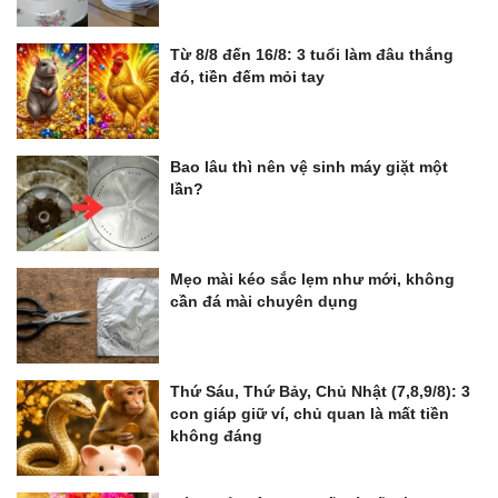
Từ 8/8 đến 16/8: 3 tuổi làm đâu thắng
đó, tiền đếm mỏi tay
Bao lâu thì nên vệ sinh máy giặt một
lần?
Mẹo mài kéo sắc lẹm như mới, không
cần đá mài chuyên dụng
Thứ Sáu, Thứ Bảy, Chủ Nhật (7,8,9/8): 3
con giáp giữ ví, chủ quan là mất tiền
không đáng