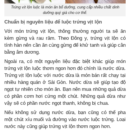
Trứng vịt lộn luộc là món ăn bổ dưỡng, cung cấp nhiều chất dinh
dưỡng quý giá cho cơ thể.
Chuẩn bị nguyên liệu để luộc trứng vịt lộn
Với món trứng vịt lộn, thông thường người ta sẽ ăn
kèm gừng và rau răm. Theo Đông y, trứng vịt lộn có
tính hàn nên cần ăn cùng gừng để khử tanh và giúp cân
bằng âm dương.
Ngoài ra, có một nguyên liệu đặc biệt khác giúp món
trứng vịt lộn luộc thơm ngon hơn đó chính là nước dừa.
Trứng vịt lộn luộc với nước dừa là món bán rất chạy tại
nhiều hàng quán ở Sài Gòn. Nước dừa sẽ giúp tạo độ
ngọt tự nhiên cho món ăn. Bạn nên mua những quả dừa
có phần cơm hơi cứng một chút. Những quả dừa như
vậy sẽ có phần nước ngọt thanh, không bị chua.
Nếu không sử dụng nước dừa, bạn cũng có thể pha
một chút xíu muối và đường vào nước luộc trứng. Loại
nước này cũng giúp trứng vịt lộn thơm ngon hơn.