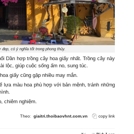
y đẹp, có ý nghĩa tốt trong phong thủy.
uổi Dần hợp trồng cây hoa giấy nhất. Trồng cây này
i lộc, giúp cuộc sống ấm no, sung túc.
 hoa giấy cũng gặp nhiều may mắn.
thể lựa màu hoa phù hợp với bản mệnh, tránh những
ình.
o, chiêm nghiệm.
Theo:
giaitri.thoibaovhnt.com.vn
copy link