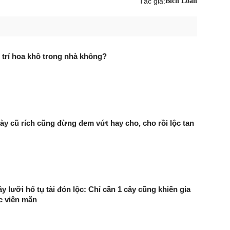
Tác giả:
Bích Loan
 trí hoa khô trong nhà không?
ày cũ rích cũng đừng đem vứt hay cho, cho rồi lộc tan
cây lưỡi hổ tụ tài đón lộc: Chỉ cần 1 cây cũng khiến gia
c viên mãn