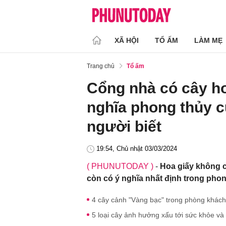
XÃ HỘI
TỔ ẤM
LÀM MẸ
Trang chủ
Tổ ấm
Cổng nhà có cây ho
nghĩa phong thủy củ
người biết
19:54, Chủ nhật 03/03/2024
( PHUNUTODAY )
-
Hoa giấy không c
còn có ý nghĩa nhất định trong phon
4 cây cảnh "Vàng bạc" trong phòng khách: 
5 loại cây ảnh hưởng xấu tới sức khỏe và