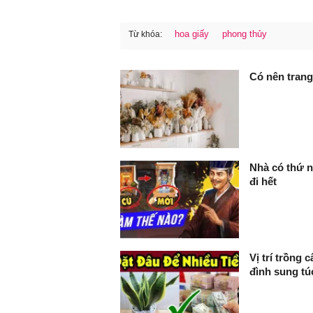
hoa giấy
phong thủy
Từ khóa:
FaceBook
Có nên trang
Nhà có thứ n
đi hết
Vị trí trồng 
đình sung tú