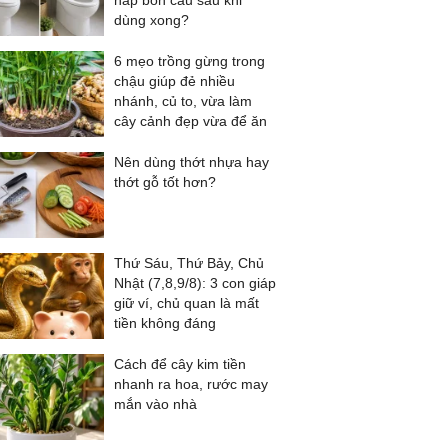
nắp bồn cầu sau khi
dùng xong?
6 mẹo trồng gừng trong
chậu giúp đẻ nhiều
nhánh, củ to, vừa làm
cây cảnh đẹp vừa để ăn
Nên dùng thớt nhựa hay
thớt gỗ tốt hơn?
Thứ Sáu, Thứ Bảy, Chủ
Nhật (7,8,9/8): 3 con giáp
giữ ví, chủ quan là mất
tiền không đáng
Cách để cây kim tiền
nhanh ra hoa, rước may
mắn vào nhà