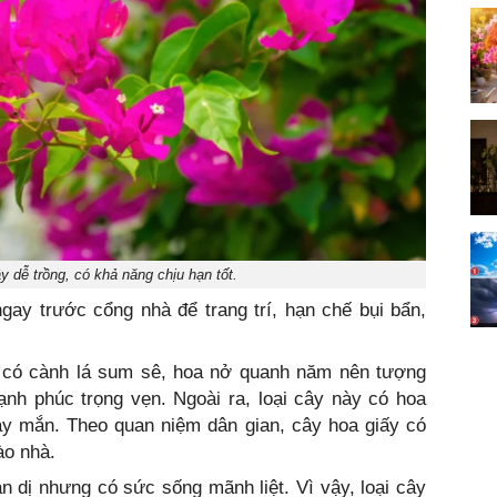
ây dễ trồng, có khả năng chịu hạn tốt.
gay trước cổng nhà để trang trí, hạn chế bụi bẩn,
y có cành lá sum sê, hoa nở quanh năm nên tượng
nh phúc trọng vẹn. Ngoài ra, loại cây này có hoa
may mắn. Theo quan niệm dân gian, cây hoa giấy có
ào nhà.
 dị nhưng có sức sống mãnh liệt. Vì vậy, loại cây