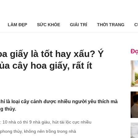
LÀM ĐẸP
SỨC KHỎE
GIẢI TRÍ
THỜI TRANG
C
Đọ
a giấy là tốt hay xấu? Ý
a cây hoa giấy, rất ít
hỉ là loại cây cảnh được nhiều người yêu thích mà
g thủy.
10 nhà có thì 9 nhà giàu, hút tài lộc cực nhiều
 phong thủy, không nên trồng trong nhà