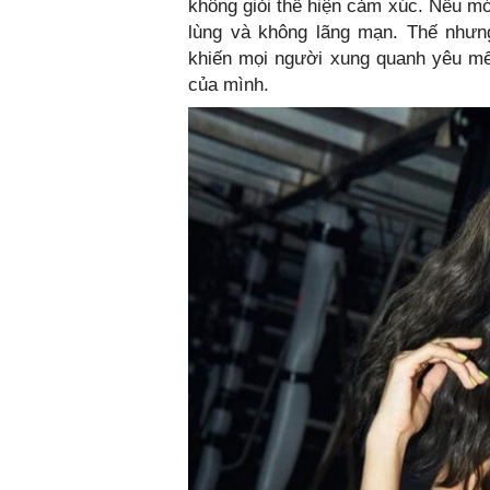
không giỏi thể hiện cảm xúc. Nếu mớ
lùng và không lãng mạn. Thế nhưn
khiến mọi người xung quanh yêu mế
của mình.