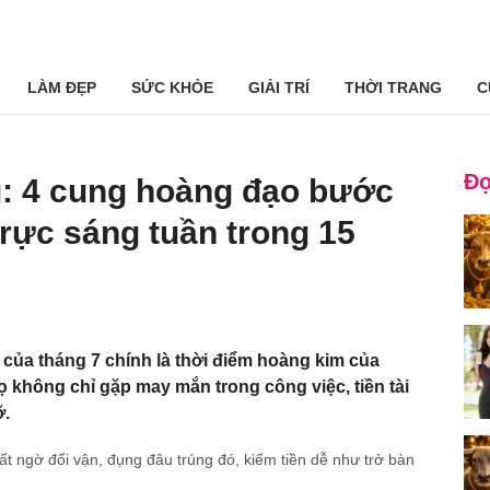
LÀM ĐẸP
SỨC KHỎE
GIẢI TRÍ
THỜI TRANG
C
Đọ
: 4 cung hoàng đạo bước
c rực sáng tuần trong 15
o của tháng 7 chính là thời điểm hoàng kim của
không chỉ gặp may mắn trong công việc, tiền tài
ỡ.
ất ngờ đổi vận, đụng đâu trúng đó, kiếm tiền dễ như trở bàn