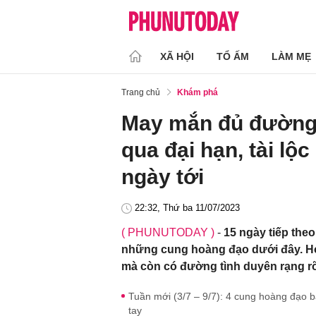
XÃ HỘI
TỔ ẤM
LÀM MẸ
Trang chủ
Khám phá
May mắn đủ đường
qua đại hạn, tài lộ
ngày tới
22:32, Thứ ba 11/07/2023
( PHUNUTODAY )
-
15 ngày tiếp the
những cung hoàng đạo dưới đây. Họ 
mà còn có đường tình duyên rạng r
Tuần mới (3/7 – 9/7): 4 cung hoàng đạo b
tay