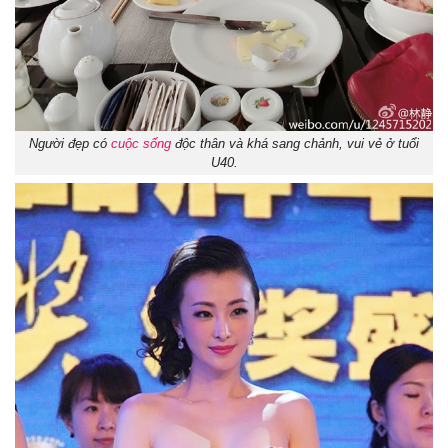
Người đẹp có
cuộc sống
độc thân và khá sang chảnh, vui vẻ ở tuổi
U40.