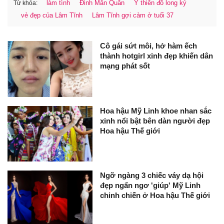
làm tình
Đinh Mẫn Quân
Ỷ thiên đồ long ký
Từ khóa:
vẻ đẹp của Lâm Tĩnh
Lâm Tĩnh gợi cảm ở tuổi 37
Cô gái sứt môi, hở hàm ếch
thành hotgirl xinh đẹp khiến dân
mạng phát sốt
Hoa hậu Mỹ Linh khoe nhan sắc
xinh nổi bật bên dàn người đẹp
Hoa hậu Thế giới
Ngỡ ngàng 3 chiếc váy dạ hội
đẹp ngẩn ngơ 'giúp' Mỹ Linh
chinh chiến ở Hoa hậu Thế giới