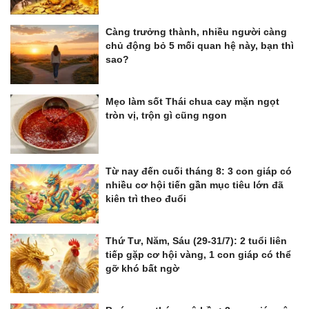
Càng trưởng thành, nhiều người càng
chủ động bỏ 5 mối quan hệ này, bạn thì
sao?
Mẹo làm sốt Thái chua cay mặn ngọt
tròn vị, trộn gì cũng ngon
Từ nay đến cuối tháng 8: 3 con giáp có
nhiều cơ hội tiến gần mục tiêu lớn đã
kiên trì theo đuổi
Thứ Tư, Năm, Sáu (29-31/7): 2 tuổi liên
tiếp gặp cơ hội vàng, 1 con giáp có thể
gỡ khó bất ngờ