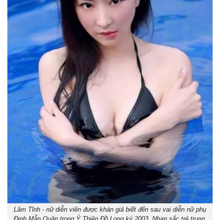
Lâm Tĩnh - nữ diễn viên được khán giả biết đến sau vai diễn nữ phụ
Đinh Mẫn Quân trong Ỷ Thiên Đồ Long ký 2003. Nhan sắc trẻ trung,