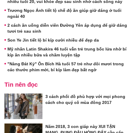
nhiều tuổi 20, vui khỏe đẹp sau sinh nhờ cách sống này
Trương Ngọc Ánh tiết lộ chế độ ăn giúp giữ dáng ở tuổi
ngoài 40
2 cách ăn uống diễn viên Đường Yên áp dụng để giữ dáng
tươi trẻ sau sinh
Son Ye Jin tiết lộ bí kíp cười nhiều để đẹp da
Mỹ nhân Latin Shakira 46 tuổi vẫn trẻ trung bốc lửa nhờ bí
kíp ăn nhiều bữa và chăm luyện tập
"Nàng Đát Kỷ" Ôn Bích Hà tuổi 57 trẻ như đôi mươi trong
các thước phim mới, bí kíp làm đẹp bất ngờ
Tin nên đọc
3 cách phối đồ phù hợp với mọi phong
cách cho quý cô mùa đông 2017
Năm 2018, 3 con giáp này XUI TẬN
MẠNG, ĐỤNG ĐÂU HỎNG ĐẤY cần cẩn