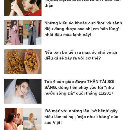
thận
Những kiểu áo khoác cực 'hot' và sành
điệu đang được các chị em 'săn lùng'
nhất đầu mùa lạnh này!
Nếu bạn bỏ tiền ra mua óc chó về ăn
điều gì sẽ xảy ra với cơ thể?
Top 4 con giáp được THẦN TÀI SOI
SÁNG, dòng tiền chảy vào túi “như
nước sông Đà” cuối tháng 11/2017
'Đỏ mặt' với những lần 'hớ hênh' gây
hiểu lầm tai hại, 'mặc như không' của
sao Việt!