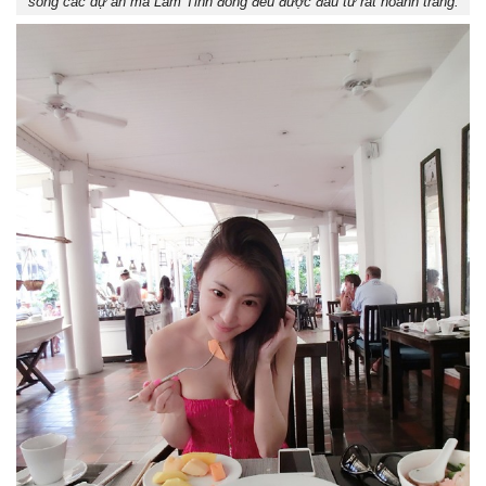
song các dự án mà Lâm Tĩnh đóng đều được đầu tư rất hoành tráng.