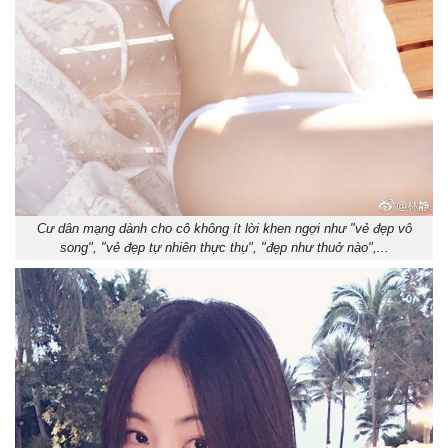
Cư dân mạng dành cho cô không ít lời khen ngợi như "vẻ đẹp vô
song", "vẻ đẹp tự nhiên thực thụ", "đẹp như thuở nào",...