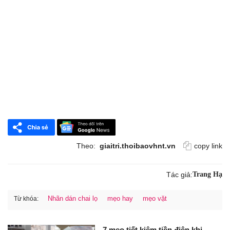
Theo:
giaitri.thoibaovhnt.vn
copy link
Tác giả:
Trang Hạ
Nhãn dán chai lọ
mẹo hay
mẹo vặt
Từ khóa:
7 mẹo tiết kiệm tiền điện khi