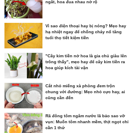
ngắt, hoa đua nhau nở rộ
Vì sao điện thoại hay bị nóng? Mẹo hay
hạ nhiệt ngay để chống cháy nổ tăng
tuổi thọ tiết kiệm tiền
"Cây kim tiền nở hoa là gia chủ giàu lên
trông thấy", mẹo hay để cây kim tiền ra
hoa giúp kích tài vận
Cắt nhỏ miếng xà phòng đem trộn
chung với đường: Mẹo nhỏ cực hay, ai
cũng cần đến
Rã đông tôm ngâm nước lã bảo sao vỡ
vụn: Muốn tôm nhanh mềm, thịt ngọt chỉ
cần 1 thứ