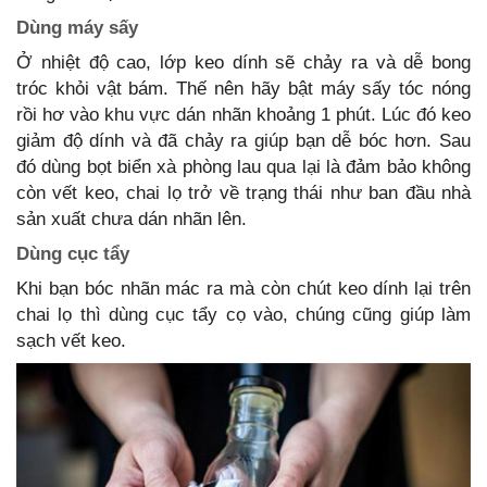
Dùng máy sấy
Ở nhiệt độ cao, lớp keo dính sẽ chảy ra và dễ bong
tróc khỏi vật bám. Thế nên hãy bật máy sấy tóc nóng
rồi hơ vào khu vực dán nhãn khoảng 1 phút. Lúc đó keo
giảm độ dính và đã chảy ra giúp bạn dễ bóc hơn. Sau
đó dùng bọt biển xà phòng lau qua lại là đảm bảo không
còn vết keo, chai lọ trở về trạng thái như ban đầu nhà
sản xuất chưa dán nhãn lên.
Dùng cục tẩy
Khi bạn bóc nhãn mác ra mà còn chút keo dính lại trên
chai lọ thì dùng cục tẩy cọ vào, chúng cũng giúp làm
sạch vết keo.