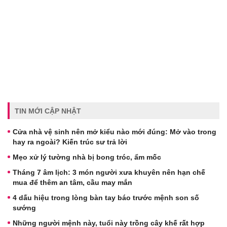
TIN MỚI CẬP NHẬT
Cửa nhà vệ sinh nên mở kiểu nào mới đúng: Mở vào trong
hay ra ngoài? Kiến trúc sư trả lời
Mẹo xử lý tường nhà bị bong tróc, ẩm mốc
Tháng 7 âm lịch: 3 món người xưa khuyên nên hạn chế
mua để thêm an tâm, cầu may mắn
4 dấu hiệu trong lòng bàn tay báo trước mệnh son số
sướng
Những người mệnh này, tuổi này trồng cây khế rất hợp