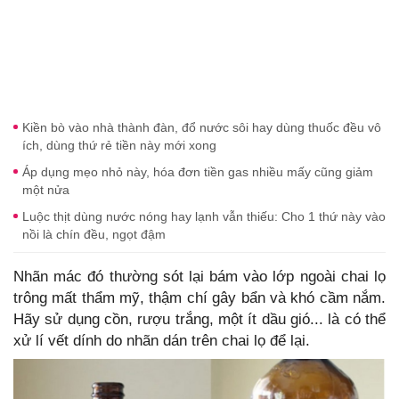
Kiền bò vào nhà thành đàn, đổ nước sôi hay dùng thuốc đều vô
ích, dùng thứ rẻ tiền này mới xong
Áp dụng mẹo nhỏ này, hóa đơn tiền gas nhiều mấy cũng giảm
một nửa
Luộc thịt dùng nước nóng hay lạnh vẫn thiếu: Cho 1 thứ này vào
nồi là chín đều, ngọt đậm
Nhãn mác đó thường sót lại bám vào lớp ngoài chai lọ
trông mất thẩm mỹ, thậm chí gây bẩn và khó cầm nắm.
Hãy sử dụng cồn, rượu trắng, một ít dầu gió... là có thể
xử lí vết dính do nhãn dán trên chai lọ để lại.