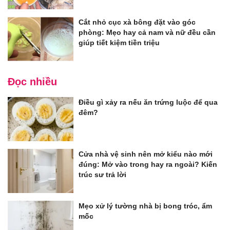
Cắt nhỏ cục xà bông đặt vào góc
phòng: Mẹo hay cả nam và nữ đều cần
giúp tiết kiệm tiền triệu
Đọc nhiều
Điều gì xảy ra nếu ăn trứng luộc để qua
đêm?
Cửa nhà vệ sinh nên mở kiểu nào mới
đúng: Mở vào trong hay ra ngoài? Kiến
trúc sư trả lời
Mẹo xử lý tường nhà bị bong tróc, ẩm
mốc