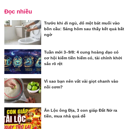
Đọc nhiều
Trước khi đi ngủ, đổ một bát muối vào
bồn cầu: Sáng hôm sau thấy kết quả bất
ngờ
Tuần mới 3–9/8: 4 cung hoàng đạo có
cơ hội kiếm tiền hiếm có, tài chính khởi
sắc rõ rệt
Vì sao bạn nên vắt vài giọt chanh vào
nồi cơm?
Ăn Lộc ông Địa, 3 con giáp Đất Nở ra
tiền, mua nhà quá dễ