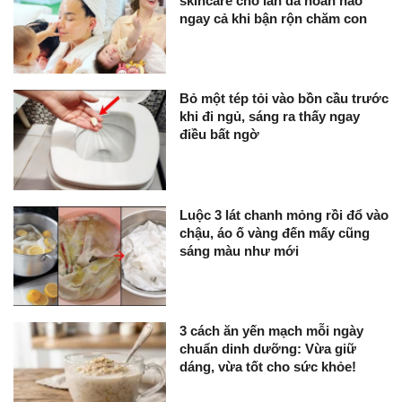
skincare cho làn da hoàn hảo
ngay cả khi bận rộn chăm con
Bỏ một tép tỏi vào bồn cầu trước
khi đi ngủ, sáng ra thấy ngay
điều bất ngờ
Luộc 3 lát chanh mỏng rồi đổ vào
chậu, áo ố vàng đến mấy cũng
sáng màu như mới
3 cách ăn yến mạch mỗi ngày
chuẩn dinh dưỡng: Vừa giữ
dáng, vừa tốt cho sức khỏe!