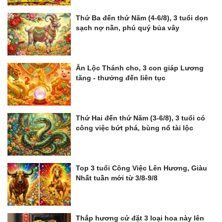
Thứ Ba đến thứ Năm (4-6/8), 3 tuổi dọn
sạch nợ nần, phú quý bủa vây
Ăn Lộc Thánh cho, 3 con giáp Lương
tăng - thưởng đến liên tục
Thứ Hai đến thứ Năm (3-6/8), 3 tuổi có
công việc bứt phá, bùng nổ tài lộc
Top 3 tuổi Công Việc Lên Hương, Giàu
Nhất tuần mới từ 3/8-9/8
Thắp hương cứ đặt 3 loại hoa này lên