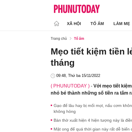
XÃ HỘI
TỔ ẤM
LÀM MẸ
Trang chủ
Tổ ấm
Mẹo tiết kiệm tiền l
tháng
09:48, Thứ ba 15/11/2022
( PHUNUTODAY )
-
Với mẹo tiết kiệm
nhỏ bé thành những số tiền ra tấm 
Gạo để lâu hay bị mối mọt, nấu cơm khô
không hỏng
Bàn thờ xuất hiện 4 hiện tượng này là đi
Mật ong để quá thời gian này rất dễ biến c