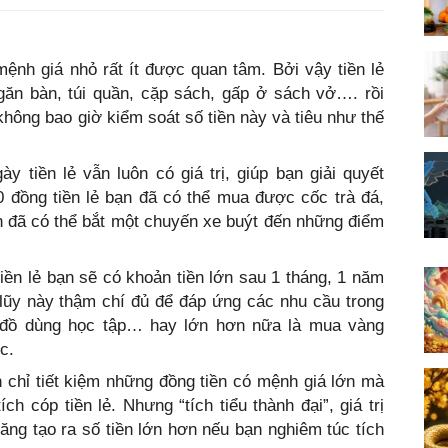
 mệnh giá nhỏ rất ít được quan tâm. Bởi vậy tiền lẻ
ăn bàn, túi quần, cặp sách, gấp ở sách vở…. rồi
không bao giờ kiểm soát số tiền này và tiêu như thế
y tiền lẻ vẫn luôn có giá trị, giúp bạn giải quyết
0 đồng tiền lẻ bạn đã có thể mua được cốc trà đá,
n đã có thể bắt một chuyến xe buýt đến những điểm
 tiền lẻ bạn sẽ có khoản tiền lớn sau 1 tháng, 1 năm
 lũy này thậm chí đủ để đáp ứng các nhu cầu trong
đồ dùng học tập… hay lớn hơn nữa là mua vàng
c.
n chỉ tiết kiệm những đồng tiền có mệnh giá lớn mà
ích cóp tiền lẻ. Nhưng “tích tiểu thành đại”, giá trị
ăng tạo ra số tiền lớn hơn nếu bạn nghiêm túc tích