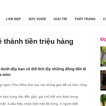
LÀM ĐẸP
SỨC KHỎE
GIẢI TRÍ
THỜI TRANG
C
Đọ
ẻ thành tiền triệu hàng
 dưới đây bạn có thể tích lũy những đồng tiền lẻ
ra món.
ng ngon: Cho thêm thứ này vào thùng gạo để cả năm cũng
ềm báo hung vận đến gần, gia chủ hết sức thận trọng
hất: 4 dấu hiệu nhận biết mật đã hỏng, ít người biết