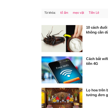
tổ ấm
mẹo vặt
Tiền Lê
Từ khóa:
FaceBook
10 cách đuổi 
không cần d
Cách bắt wifi
tiền 4G
Lọ hoa trên 
tưởng đơn gi