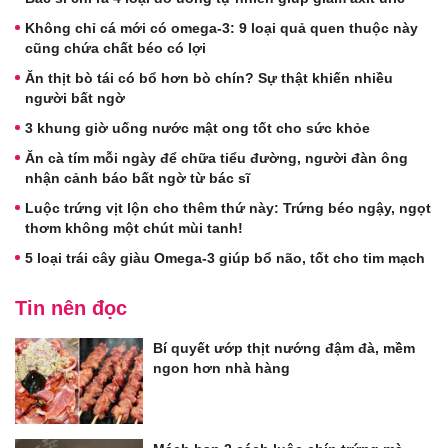
Không chỉ cá mới có omega-3: 9 loại quả quen thuộc này
cũng chứa chất béo có lợi
Ăn thịt bò tái có bổ hơn bò chín? Sự thật khiến nhiều
người bất ngờ
3 khung giờ uống nước mật ong tốt cho sức khỏe
Ăn cà tím mỗi ngày để chữa tiểu đường, người đàn ông
nhận cảnh báo bất ngờ từ bác sĩ
Luộc trứng vịt lộn cho thêm thứ này: Trứng béo ngậy, ngọt
thơm không một chút mùi tanh!
5 loại trái cây giàu Omega-3 giúp bổ não, tốt cho tim mạch
Tin nên đọc
Bí quyết ướp thịt nướng đậm đà, mềm
ngon hơn nhà hàng