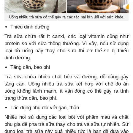
Uống nhiều trà sữa có thể gây ra các tác hại lớn đối với sức khỏe.
Thiếu dinh dưỡng
Trà sữa chứa rất ít canxi, các loại vitamin cũng như
protein so với sữa thông thường. Vì vậy, nếu sử dụng
loại đồ uống này thay cho sữa thì cơ thể sẽ bị thiếu
dinh dưỡng.
Tăng cân, béo phì
Trà sữa chứa nhiều chất béo và đường, dễ dàng gây
tăng cân. Uống nhiều trà sữa kết hợp với chế độ ăn
uống không lành mạnh, ít vận động có thể gây ra tình
trạng thừa cân, béo phì.
Tác dụng phụ đối với gan, thận
Nhiều nơi sử dụng các loại bột với phẩm màu và chất
phụ gia để pha trà sữa thay cho trà và sữa tự nhiên. Sử
dụng loại trà sữa này quá nhiều tức là bạn đã đưa vào