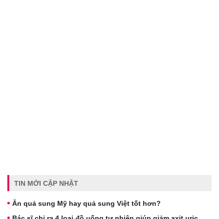
TIN MỚI CẬP NHẬT
Ăn quả sung Mỹ hay quả sung Việt tốt hơn?
Bác sĩ chỉ ra 4 loại đồ uống tự nhiên giúp giảm axit uric