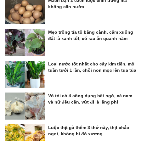
Mách bạn 2 cách luộc chín trứng mà
không cần nước
Mẹo trồng tía tô bằng cành, cắm xuống
đất là xanh tốt, có rau ăn quanh năm
Loại nước tốt nhất cho cây kim tiền, mỗi
tuần tưới 1 lần, chồi non mọc lên tua tủa
Vỏ tỏi có 4 công dụng bất ngờ, cả nam
và nữ đều cần, vứt đi là lãng phí
Luộc thịt gà thêm 3 thứ này, thịt chắc
ngọt, không bị đỏ xương