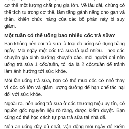
cơ thể một lượng chất phụ gia lớn. Về lâu dài, chúng có
thể tích tụ trong cơ thể, làm tăng gánh nặng cho gan và
thận, khiến chức năng của các bộ phận này bị suy
giảm.
Một tuần có thể uống bao nhiêu cốc trà sữa?
Bạn không nên coi trà sữa là loại đồ uống sử dụng hằng
ngày. Mỗi ngày một cốc trà sữa là quá nhiều. Theo các
chuyên gia dinh dưỡng khuyến cáo, mỗi người chỉ nên
uống trà sữa 1 cốc/tuần, tối đa là 2 cốc/tuần để tránh
làm ảnh hưởng tới sức khỏe.
Mỗi lần uống trà sữa, bạn có thể mua cốc cỡ nhỏ thay
vì cốc cỡ lớn và giảm lượng đường để hạn chế tác hại
đối với sức khỏe.
Ngoài ra, nên uống trà sữa ở các thương hiệu uy tín, có
nguồn gốc nguyên liệu rõ ràng, được kiểm duyệt. Bạn
cũng có thể học cách tự pha trà sữa tại nhà để.
Nên ăn uống đầy đủ chất, vận động mỗi ngày để kiểm