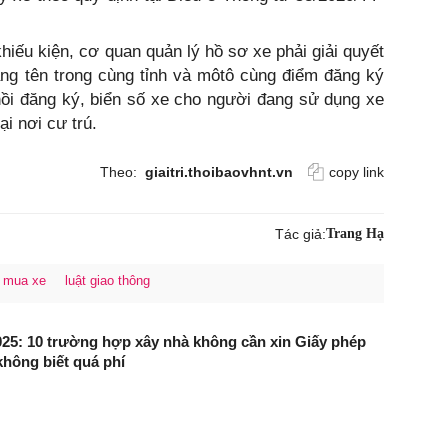
hiếu kiện, cơ quan quản lý hồ sơ xe phải giải quyết
ang tên trong cùng tỉnh và môtô cùng điểm đăng ký
ồi đăng ký, biển số xe cho người đang sử dụng xe
ại nơi cư trú.
Theo:
giaitri.thoibaovhnt.vn
copy link
Tác giả:
Trang Hạ
mua xe
luật giao thông
25: 10 trường hợp xây nhà không cần xin Giấy phép
không biết quá phí