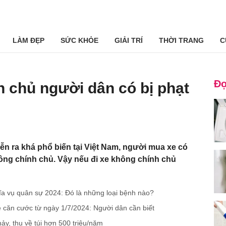
LÀM ĐẸP
SỨC KHỎE
GIẢI TRÍ
THỜI TRANG
C
Đọ
 chủ người dân có bị phạt
ễn ra khá phổ biến tại Việt Nam, người mua xe có
ng chính chủ. Vậy nếu đi xe không chính chủ
a vụ quân sự 2024: Đó là những loại bệnh nào?
ẻ căn cước từ ngày 1/7/2024: Người dân cần biết
hảy, thu về túi hơn 500 triệu/năm