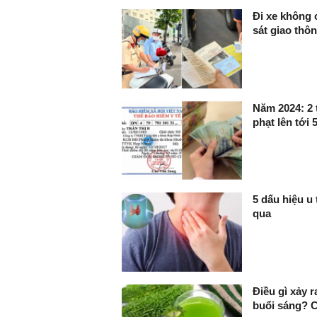
Đi xe không 
sát giao thô
Năm 2024: 2 
phạt lên tới 
5 dấu hiệu u
qua
Điều gì xảy 
buổi sáng? Có