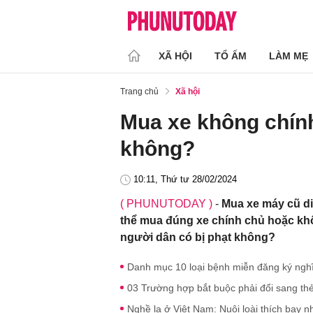
XÃ HỘI
TỔ ẤM
LÀM MẸ
Trang chủ
Xã hội
Mua xe không chính
không?
10:11, Thứ tư 28/02/2024
( PHUNUTODAY )
-
Mua xe máy cũ di
thể mua đúng xe chính chủ hoặc khô
người dân có bị phạt không?
Danh mục 10 loại bệnh miễn đăng ký nghĩ
03 Trường hợp bắt buộc phải đổi sang th
Nghề lạ ở Việt Nam: Nuôi loài thích bay n