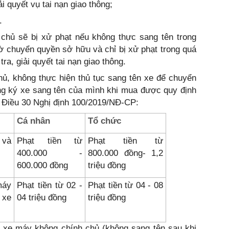
ải quyết vụ tai nạn giao thông;
.
chủ sẽ bị xử phạt nếu không thực sang tên trong
 tờ chuyển quyền sở hữu và chỉ bị xử phạt trong quá
ra, giải quyết tai nạn giao thông.
ủ, không thực hiện thủ tục sang tên xe để chuyển
ng ký xe sang tên của mình khi mua được quy định
7 Điều 30 Nghị định 100/2019/NĐ-CP:
Cá nhân
Tổ chức
 và
Phạt tiền từ
Phạt tiền từ
400.000 -
800.000 đồng- 1,2
600.000 đồng
triệu đồng
máy
Phạt tiền từ 02 -
Phạt tiền từ 04 - 08
 xe
04 triệu đồng
triệu đồng
ệc xe máy không chính chủ (không sang tên sau khi