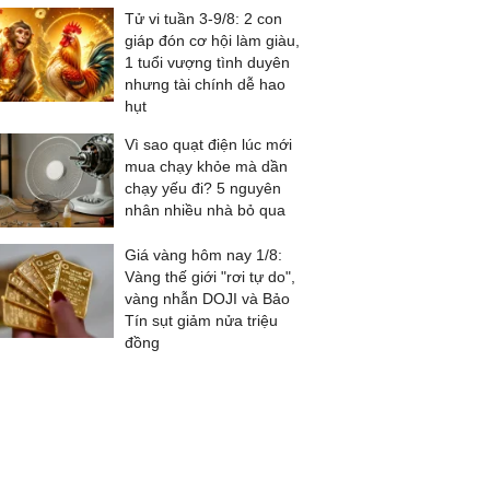
Tử vi tuần 3-9/8: 2 con
giáp đón cơ hội làm giàu,
1 tuổi vượng tình duyên
nhưng tài chính dễ hao
hụt
Vì sao quạt điện lúc mới
mua chạy khỏe mà dần
chạy yếu đi? 5 nguyên
nhân nhiều nhà bỏ qua
Giá vàng hôm nay 1/8:
Vàng thế giới "rơi tự do",
vàng nhẫn DOJI và Bảo
Tín sụt giảm nửa triệu
đồng