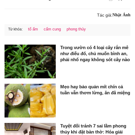
Tác giả:
Nhật Ánh
tổ ấm
cấm cung
phong thủy
Từ khóa:
Trong vườn có 4 loại cây rắn mê
như điếu đổ, chủ muốn bình an,
phải nhổ ngay không sót cây nào
Mẹo hay bảo quản mít chín cả
tuần vẫn thơm lừng, ăn đã miệng
Tuyệt đối tránh 7 sai lầm phong
thủy khi đặt bàn thờ: Hóa giải