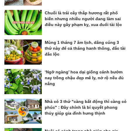
Chuối là trái cây thắp hương rất phổ
biến nhưng nhiều người đang làm sai
điều này gây phạm kỵ, xua đuổi tài lộc
Mùng 1 tháng 7 âm lịch, dâng cúng 3
thứ này để cả tháng hanh thông, đắc tài
đắc lộc
‘Ngỡ ngàng’ hoa dại giống cánh bướm
nay trồng chậu đẹp mê ly, nở rộ nếu đủ
nắng
Nhà có 3 thứ "càng bất động thì càng có
phúc" : Đây chính là bí quyết phong
thủy giúp gia đình hưng thịnh