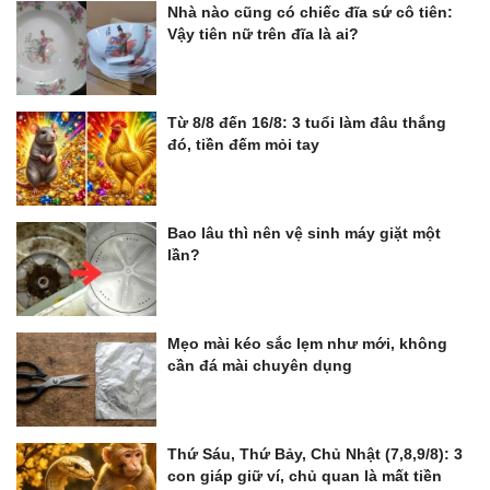
Nhà nào cũng có chiếc đĩa sứ cô tiên:
Vậy tiên nữ trên đĩa là ai?
Từ 8/8 đến 16/8: 3 tuổi làm đâu thắng
đó, tiền đếm mỏi tay
Bao lâu thì nên vệ sinh máy giặt một
lần?
Mẹo mài kéo sắc lẹm như mới, không
cần đá mài chuyên dụng
Thứ Sáu, Thứ Bảy, Chủ Nhật (7,8,9/8): 3
con giáp giữ ví, chủ quan là mất tiền