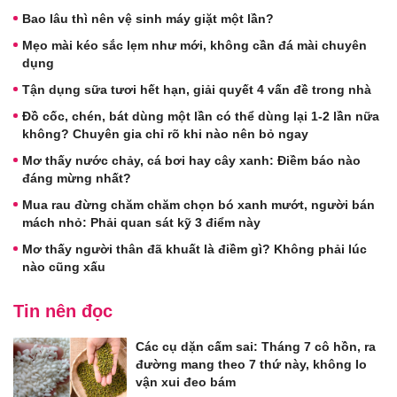
Bao lâu thì nên vệ sinh máy giặt một lần?
Mẹo mài kéo sắc lẹm như mới, không cần đá mài chuyên
dụng
Tận dụng sữa tươi hết hạn, giải quyết 4 vấn đề trong nhà
Đồ cốc, chén, bát dùng một lần có thể dùng lại 1-2 lần nữa
không? Chuyên gia chỉ rõ khi nào nên bỏ ngay
Mơ thấy nước chảy, cá bơi hay cây xanh: Điềm báo nào
đáng mừng nhất?
Mua rau đừng chăm chăm chọn bó xanh mướt, người bán
mách nhỏ: Phải quan sát kỹ 3 điểm này
Mơ thấy người thân đã khuất là điềm gì? Không phải lúc
nào cũng xấu
Tin nên đọc
Các cụ dặn cấm sai: Tháng 7 cô hồn, ra
đường mang theo 7 thứ này, không lo
vận xui đeo bám