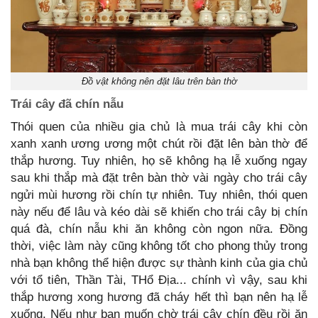
Đồ vật không nên đặt lâu trên bàn thờ
Trái cây đã chín nẫu
Thói quen của nhiều gia chủ là mua trái cây khi còn
xanh xanh ương ương một chút rồi đặt lên bàn thờ để
thắp hương. Tuy nhiên, họ sẽ không hạ lễ xuống ngay
sau khi thắp mà đặt trên bàn thờ vài ngày cho trái cây
ngửi mùi hương rồi chín tự nhiên. Tuy nhiên, thói quen
này nếu để lâu và kéo dài sẽ khiến cho trái cây bị chín
quá đà, chín nẫu khi ăn không còn ngon nữa. Đồng
thời, việc làm này cũng không tốt cho phong thủy trong
nhà bạn không thể hiện được sự thành kinh của gia chủ
với tổ tiên, Thần Tài, THổ Địa... chính vì vậy, sau khi
thắp hương xong hương đã cháy hết thì bạn nên hạ lễ
xuống. Nếu như bạn muốn chờ trái cây chín đều rồi ăn