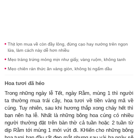
Thịt lợn mua về còn đầy lông, đừng cạo hay nướng trên ngọn
lửa, làm cách này dễ hơn nhiều
Mẹo tráng trứng mỏng mịn như giấy, vàng ruộm, không tanh
Mẹo chiên rán thức ăn vàng giòn, không bị ngấm dầu
Hoa tươi đã héo
Trong những ngày lễ Tết, ngày Rằm, mùng 1 thì người
ta thường mua trái cây, hoa tươi về tiền vàng mã về
cúng. Tuy nhiên, sau khi hương thắp xong cháy hết thì
bạn nên hạ lễ. Nhất là những bông hoa cúng có nhiều
người thường đặt trên bàn thờ cả tuần hoặc 2 tuần từ
dịp Rằm tới mùng 1 mới vứt đi. KHiến cho những bông
hoa tươi ban đầu rất đẹp mắt nhưng sau vài ba ngày sẽ