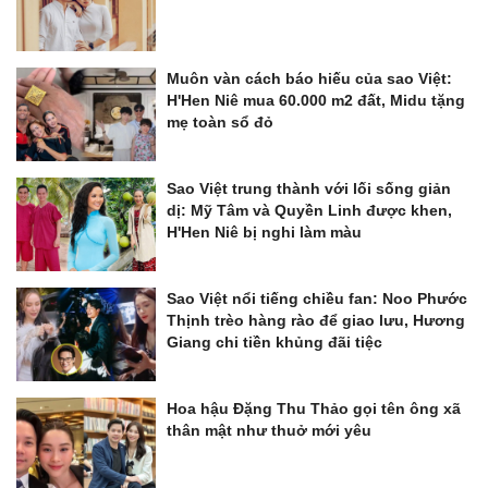
Muôn vàn cách báo hiếu của sao Việt:
H'Hen Niê mua 60.000 m2 đất, Midu tặng
mẹ toàn sổ đỏ
Sao Việt trung thành với lối sống giản
dị: Mỹ Tâm và Quyền Linh được khen,
H'Hen Niê bị nghi làm màu
Sao Việt nổi tiếng chiều fan: Noo Phước
Thịnh trèo hàng rào để giao lưu, Hương
Giang chi tiền khủng đãi tiệc
Hoa hậu Đặng Thu Thảo gọi tên ông xã
thân mật như thuở mới yêu