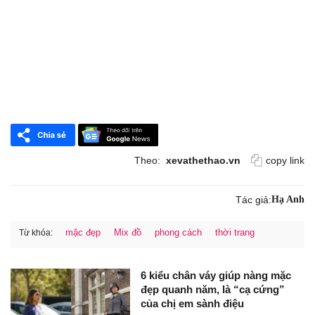
Theo:
xevathethao.vn
copy link
Tác giả:
Hạ Anh
mặc đẹp
Mix đồ
phong cách
thời trang
Từ khóa:
6 kiểu chân váy giúp nàng mặc
đẹp quanh năm, là “cạ cứng”
của chị em sành điệu