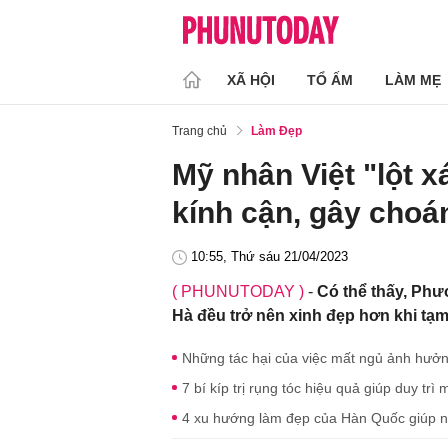
XÃ HỘI
TỔ ẤM
LÀM MẸ
Trang chủ
Làm Đẹp
Mỹ nhân Việt "lột x
kính cận, gây choá
10:55, Thứ sáu 21/04/2023
( PHUNUTODAY )
-
Có thể thấy, Phư
Hà đều trở nên xinh đẹp hơn khi tạm 
Những tác hại của việc mất ngủ ảnh hưởng
7 bí kíp trị rụng tóc hiệu quả giúp duy tr
4 xu hướng làm đẹp của Hàn Quốc giúp nà