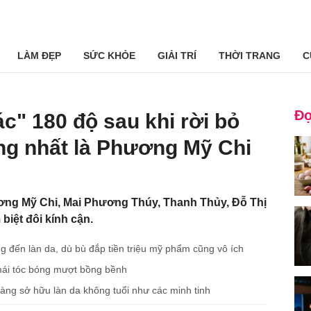
LÀM ĐẸP
SỨC KHỎE
GIẢI TRÍ
THỜI TRANG
C
Đọ
ác" 180 độ sau khi rời bỏ
ng nhất là Phương Mỹ Chi
ơng Mỹ Chi, Mai Phương Thúy, Thanh Thủy, Đỗ Thị
biệt đôi kính cận.
 đến làn da, dù bù đắp tiền triệu mỹ phẩm cũng vô ích
ì mái tóc bóng mượt bồng bềnh
ng sở hữu làn da không tuổi như các minh tinh