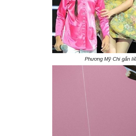
Phương Mỹ Chi gắn liề