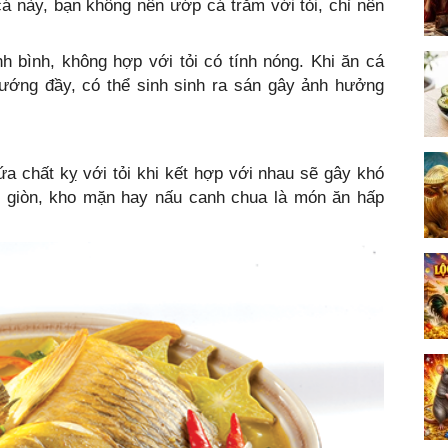
 này, bạn không nên ướp cá trắm với tỏi, chỉ nên
h bình, không hợp với tỏi có tính nóng. Khi ăn cá
hướng đầy, có thể sinh sinh ra sán gây ảnh hưởng
a chất kỵ với tỏi khi kết hợp với nhau sẽ gây khó
n giòn, kho mặn hay nấu canh chua là món ăn hấp