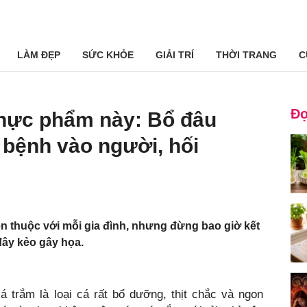
LÀM ĐẸP
SỨC KHỎE
GIẢI TRÍ
THỜI TRANG
C
Đọ
thực phẩm này: Bổ đâu
 bệnh vào người, hối
n thuộc với mỗi gia đình, nhưng đừng bao giờ kết
ây kẻo gây họa.
 trắm là loại cá rất bổ dưỡng, thịt chắc và ngon