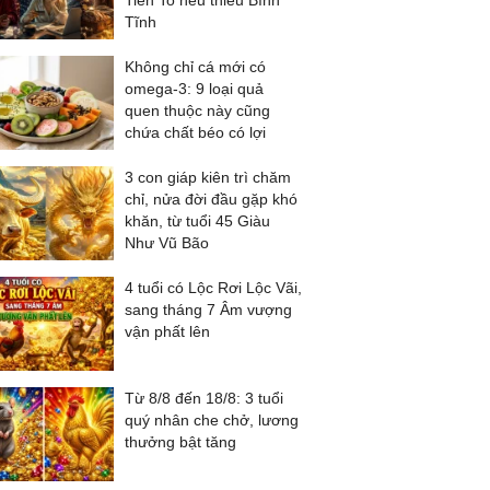
Tiền To nếu thiếu Bình
Tĩnh
Không chỉ cá mới có
omega-3: 9 loại quả
quen thuộc này cũng
chứa chất béo có lợi
3 con giáp kiên trì chăm
chỉ, nửa đời đầu gặp khó
khăn, từ tuổi 45 Giàu
Như Vũ Bão
4 tuổi có Lộc Rơi Lộc Vãi,
sang tháng 7 Âm vượng
vận phất lên
Từ 8/8 đến 18/8: 3 tuổi
quý nhân che chở, lương
thưởng bật tăng