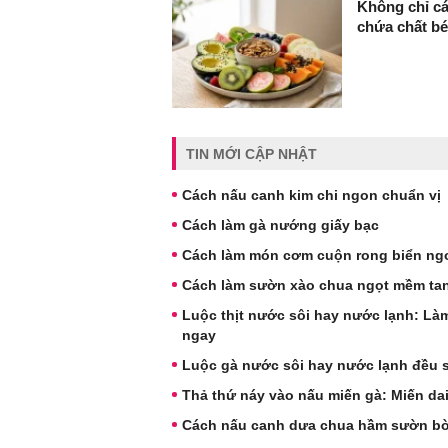
Không chỉ cá
chứa chất bé
TIN MỚI CẬP NHẬT
Cách nấu canh kim chi ngon chuẩn vị
Cách làm gà nướng giấy bạc
Cách làm món cơm cuộn rong biển ngo
Cách làm sườn xào chua ngọt mềm tan
Luộc thịt nước sôi hay nước lạnh: Làm
ngay
Luộc gà nước sôi hay nước lạnh đều sa
Thả thứ náy vào nấu miến gà: Miến dai
Cách nấu canh dưa chua hầm sườn b