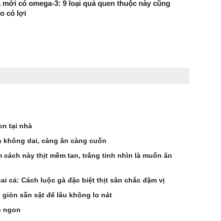
 mới có omega-3: 9 loại quả quen thuộc này cũng
o có lợi
n tại nhà
 không dai, càng ăn càng cuốn
 cách này thịt mềm tan, trắng tinh nhìn là muốn ăn
i cả: Cách luộc gà đặc biệt thịt săn chắc đậm vị
 giòn sần sật để lâu không lo nát
ò ngon