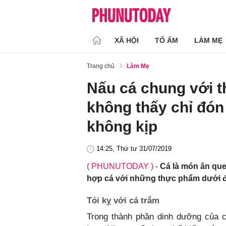
XÃ HỘI
TỔ ẤM
LÀM MẸ
Trang chủ
Làm Mẹ
Nấu cá chung với 
không thấy chỉ đón
không kịp
14:25, Thứ tư 31/07/2019
( PHUNUTODAY )
-
Cá là món ăn que
hợp cá với những thực phẩm dưới đ
Tỏi kỵ với cá trắm
Trong thành phần dinh dưỡng của cá