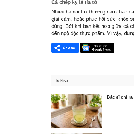
Cá chép kỵ lá tía tô
Nhiều bà nội trợ thường nấu cháo cá
giải cảm, hoặc phục hồi sức khỏe s
đúng. Bởi khi bạn kết hợp giữa cá c
đến ngộ độc thực phẩm. Vì vậy, đừng
Từ khóa:
FaceBook
Bác sĩ chỉ ra