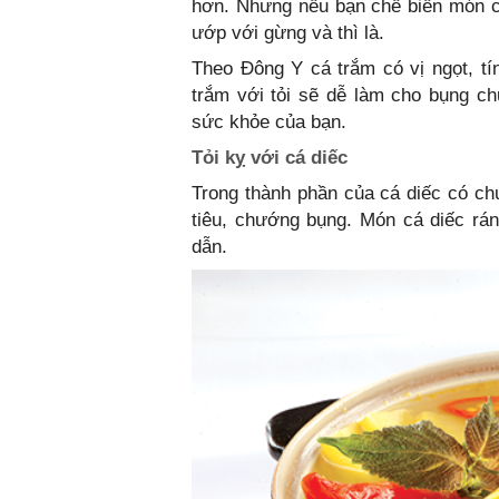
hơn. Nhưng nếu bạn chế biến món cá
ướp với gừng và thì là.
Theo Đông Y cá trắm có vị ngọt, tín
trắm với tỏi sẽ dễ làm cho bụng c
sức khỏe của bạn.
Tỏi kỵ với cá diếc
Trong thành phần của cá diếc có chứ
tiêu, chướng bụng. Món cá diếc rá
dẫn.