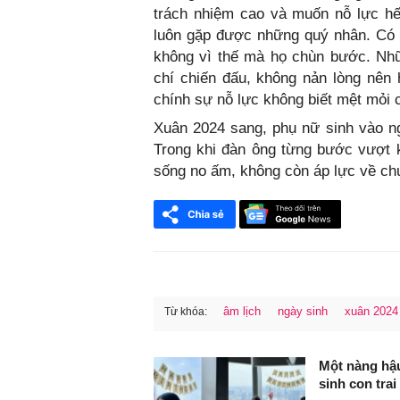
trách nhiệm cao và muốn nỗ lực hế
luôn gặp được những quý nhân. Có 
không vì thế mà họ chùn bước. Nhữ
chí chiến đấu, không nản lòng nên
chính sự nỗ lực không biết mệt mỏi 
Xuân 2024 sang, phụ nữ sinh vào ng
Trong khi đàn ông từng bước vượt 
sống no ấm, không còn áp lực về chu
âm lịch
ngày sinh
xuân 2024
Từ khóa:
FaceBook
Một nàng hậu
sinh con trai