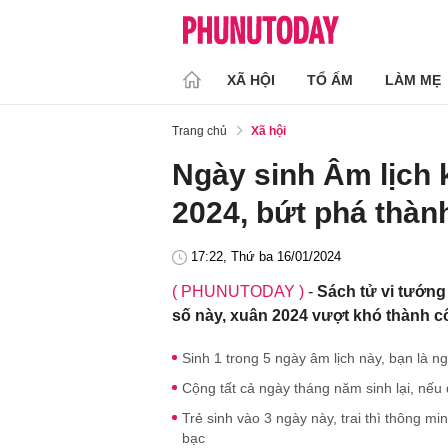
XÃ HỘI
TỔ ẤM
LÀM MẸ
Trang chủ
Xã hội
Ngày sinh Âm lịch 
2024, bứt phá thành
17:22, Thứ ba 16/01/2024
( PHUNUTODAY )
-
Sách tử vi tướng 
số này, xuân 2024 vượt khó thành cô
Sinh 1 trong 5 ngày âm lịch này, bạn là n
Cộng tất cả ngày tháng năm sinh lại, nế
Trẻ sinh vào 3 ngày này, trai thì thông mi
bạc