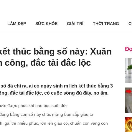
LÀM ĐẸP
SỨC KHỎE
GIẢI TRÍ
THỜI TRANG
C
Đọ
kết thúc bằng số này: Xuân
 công, đắc tài đắc lộc
số đã chỉ ra, ai có ngày sinh m lịch kết thúc bằng 3
ng, đắc tài đắc lộc, có cuộc sống đủ đầy, no ấm.
gười được phúc khí bao bọc suốt đời
u đúng bằng con số này chúc mừng bạn sắp giàu to
nh, gái thì nhiều phúc, lớn lên giàu có, chuẩn con vàng con