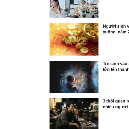
Người sinh v
xuống, năm 2
Trẻ sinh vào
lớn lên thàn
3 thói quen b
nhiều người