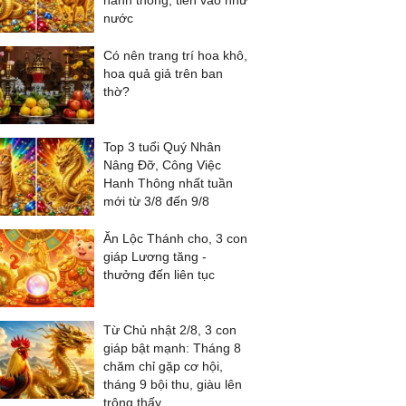
hanh thông, tiền vào như
nước
Có nên trang trí hoa khô,
hoa quả giả trên ban
thờ?
Top 3 tuổi Quý Nhân
Nâng Đỡ, Công Việc
Hanh Thông nhất tuần
mới từ 3/8 đến 9/8
Ăn Lộc Thánh cho, 3 con
giáp Lương tăng -
thưởng đến liên tục
Từ Chủ nhật 2/8, 3 con
giáp bật mạnh: Tháng 8
chăm chỉ gặp cơ hội,
tháng 9 bội thu, giàu lên
trông thấy