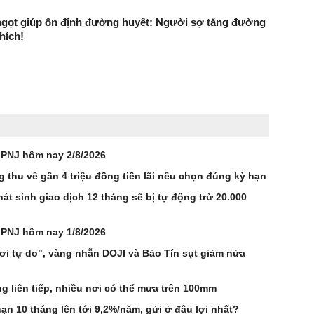
t ngọt giúp ổn định đường huyết: Người sợ tăng đường
hích!
 PNJ hôm nay 2/8/2026
g thu về gần 4 triệu đồng tiền lãi nếu chọn đúng kỳ hạn
át sinh giao dịch 12 tháng sẽ bị tự động trừ 20.000
 PNJ hôm nay 1/8/2026
rơi tự do", vàng nhẫn DOJI và Bảo Tín sụt giảm nửa
 liên tiếp, nhiều nơi có thể mưa trên 100mm
ạn 10 tháng lên tới 9,2%/năm, gửi ở đâu lợi nhất?