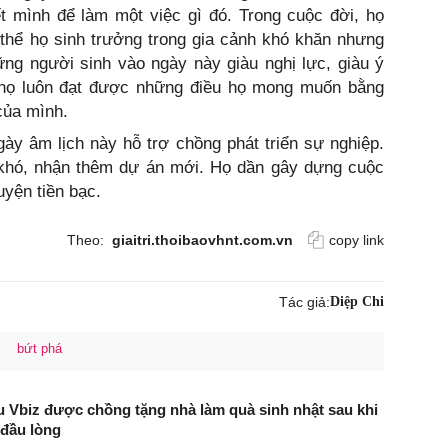
t mình để làm một việc gì đó. Trong cuộc đời, họ
thể họ sinh trưởng trong gia cảnh khó khăn nhưng
ng người sinh vào ngày này giàu nghị lực, giàu ý
 họ luôn đạt được những điều họ mong muốn bằng
của mình.
ày âm lịch này hỗ trợ chồng phát triển sự nghiệp.
khó, nhận thêm dự án mới. Họ dần gây dựng cuộc
yện tiền bạc.
Theo:
giaitri.thoibaovhnt.com.vn
copy link
Tác giả:
Diệp Chi
bứt phá
 Vbiz được chồng tặng nhà làm quà sinh nhật sau khi
 đầu lòng