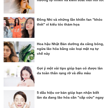
Đông Nhi và những lần khiến fan "khóc
thét" vì kiểu tóc thảm họa
Hoa hậu Nhật Bản dưỡng da căng bóng,
ngừa lão hóa bằng các loại mặt nạ tự
chế này
Gợi ý một vài tips giúp bạn có được làn
da toàn thân rạng rỡ và đều màu
5 dấu hiệu cơ bản giúp bạn nhận biết
làn da đang lão hóa cần "cấp cứu" ngay