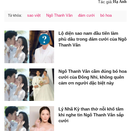
Tác giả:
Hạ Anh
sao việt
Ngô Thanh Vân
đám cưới
bó hoa
Từ khóa:
Lộ diện sao nam đầu tiên làm
phù dâu trong đám cưới của Ngô
Thanh Vân
Ngô Thanh Vân cầm đúng bó hoa
cưới của Đông Nhi, không quên
cảm ơn người đặc biệt này
Lý Nhã Kỳ than thở nỗi khổ tâm
khi nghe tin Ngô Thanh Vân sắp
cưới