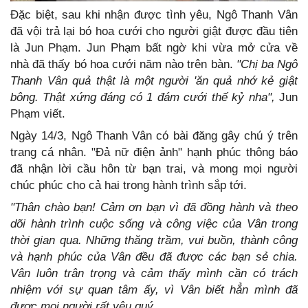
Đặc biệt, sau khi nhận được tình yêu, Ngô Thanh Vân
đã vội trả lại bó hoa cưới cho người giật được đầu tiên
là Jun Phạm. Jun Phạm bất ngờ khi vừa mở cửa về
nhà đã thấy bó hoa cưới năm nào trên bàn.
"Chị ba Ngô
Thanh Vân quả thật là một người 'ăn quả nhớ kẻ giật
bông. Thật xứng đáng có 1 đám cưới thế kỷ nha",
Jun
Phạm viết.
Ngày 14/3, Ngô Thanh Vân có bài đăng gây chú ý trên
trang cá nhân. "Đả nữ điện ảnh" hạnh phúc thông báo
đã nhận lời cầu hôn từ bạn trai, và mong mọi người
chúc phúc cho cả hai trong hành trình sắp tới.
"Thân chào bạn! Cảm ơn bạn vì đã đồng hành và theo
dõi hành trình cuộc sống và công việc của Vân trong
thời gian qua. Những thăng trầm, vui buồn, thành công
và hạnh phúc của Vân đều đã được các bạn sẻ chia.
Vân luôn trân trọng và cảm thấy mình cần có trách
nhiệm với sự quan tâm ấy, vì Vân biết hẳn mình đã
được mọi người rất yêu quý.