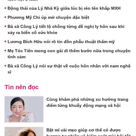
Động thái của Lý Nhã Kỳ giữa lúc bị réo tên khắp MXH
Phương Mỹ Chi úp mở chuyện đặc biệt
Bà xã Công Lý tiết lộ chồng từng đề nghị ly hôn sau khi
xảy ra biến cố sức khỏe
Lương Bích Hữu nói rõ tin đồn phẫu thuật thẩm mỹ
Mẹ Tóc Tiên mong con gái đi thêm bước nữa trong chuyện
tình cảm
Bà xã Công Lý nói sự thật về cuộc hôn nhân với nam nghệ
sĩ
Tin nên đọc
Cùng khám phá những xu hướng trang
điểm từng khuấy động mạng xã hội
Bật mí vài mẹo giúp cơ thể có được
hương tự nhiên và kiểm soát mùi hôi tốt