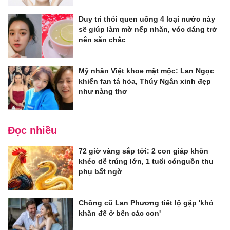
Duy trì thói quen uống 4 loại nước này
sẽ giúp làm mờ nếp nhăn, vóc dáng trở
nên săn chắc
Mỹ nhân Việt khoe mặt mộc: Lan Ngọc
khiến fan tá hỏa, Thúy Ngân xinh đẹp
như nàng thơ
Đọc nhiều
72 giờ vàng sắp tới: 2 con giáp khôn
khéo dễ trúng lớn, 1 tuổi cónguồn thu
phụ bất ngờ
Chồng cũ Lan Phương tiết lộ gặp 'khó
khăn để ở bên các con'