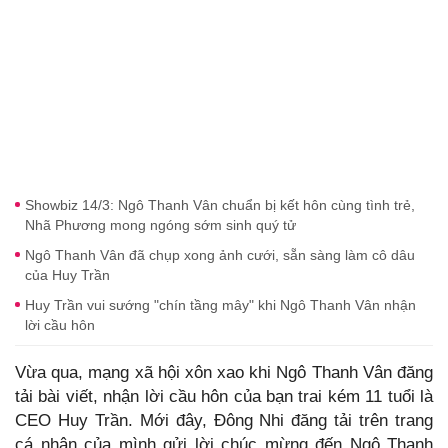
Showbiz 14/3: Ngô Thanh Vân chuẩn bị kết hôn cùng tình trẻ,
Nhã Phương mong ngóng sớm sinh quý tử
Ngô Thanh Vân đã chụp xong ảnh cưới, sẵn sàng làm cô dâu
của Huy Trần
Huy Trần vui sướng "chín tầng mây" khi Ngô Thanh Vân nhận
lời cầu hôn
Vừa qua, mạng xã hội xôn xao khi Ngô Thanh Vân đăng
tải bài viết, nhận lời cầu hôn của bạn trai kém 11 tuổi là
CEO Huy Trần. Mới đây, Đông Nhi đăng tải trên trang
cá nhân của mình gửi lời chúc mừng đến Ngô Thanh