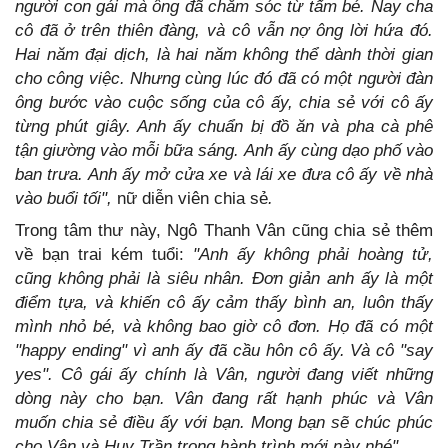
người con gái mà ông đã chăm sóc từ tấm bé. Nay cha
cô đã ở trên thiên đàng, và cô vẫn nợ ông lời hứa đó.
Hai năm đại dịch, là hai năm không thể dành thời gian
cho công việc. Nhưng cùng lúc đó đã có một người đàn
ông bước vào cuộc sống của cô ấy, chia sẻ với cô ấy
từng phút giây. Anh ấy chuẩn bị đồ ăn và pha cà phê
tận giường vào mỗi bữa sáng. Anh ấy cùng dạo phố vào
ban trưa. Anh ấy mở cửa xe và lái xe đưa cô ấy về nhà
vào buổi tối",
nữ diễn viên chia sẻ
.
Trong tâm thư này, Ngô Thanh Vân cũng chia sẻ thêm
về bạn trai kém tuổi:
"Anh ấy không phải hoàng tử,
cũng không phải là siêu nhân. Đơn giản anh ấy là một
điểm tựa, và khiến cô ấy cảm thấy bình an, luôn thấy
mình nhỏ bé, và không bao giờ cô đơn. Họ đã có một
"happy ending" vì anh ấy đã cầu hôn cô ấy. Và cô "say
yes". Cô gái ấy chính là Vân, người đang viết những
dòng này cho bạn. Vân đang rất hạnh phúc và Vân
muốn chia sẻ điều ấy với bạn. Mong bạn sẽ chúc phúc
cho Vân và Huy Trần trong hành trình mới này nhé".