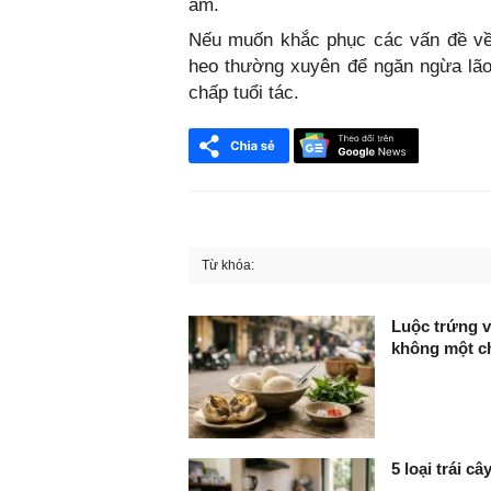
ẩm.
Nếu muốn khắc phục các vấn đề về
heo thường xuyên để ngăn ngừa lão
chấp tuổi tác.
Từ khóa:
FaceBook
Luộc trứng v
không một ch
5 loại trái c