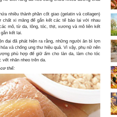
hứa nhiều thành phần cốt giao (gelatin và collagen)
ư chất xi măng để gắn kết các tế bào lại với nhau
ác mô, từ da, lông, tóc, thịt, xương và mô liên kết
gắn kết lại.
n đại đã phát hiện ra rằng, những người ăn bì lợn
hóa và chống ung thư hiệu quả. Vì vậy, phụ nữ nên
ượng phù hợp để giữ ẩm cho làn da, làm cho tóc
 vết nhăn nheo trên da.
 cơ thể: