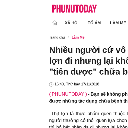
XÃ HỘI
TỔ ẤM
LÀM MẸ
Trang chủ
Làm Mẹ
Nhiều người cứ vô 
lợn đi nhưng lại kh
"tiên dược" chữa 
15:40, Thứ bảy 17/11/2018
( PHUNUTODAY )
-
Bạn sẽ không phí
được những tác dụng chữa bệnh thầ
Thịt lợn là thực phẩm quen thuộc 
người thường có thói quen lựa chọ
thì bỏ hết phần da đi nhưng lại khô