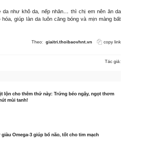
 da như khô da, nếp nhăn… thì chị em nên ăn da
 hóa, giúp làn da luôn căng bóng và mịn màng bất
Theo:
giaitri.thoibaovhnt.vn
copy link
Tác giả:
ịt lộn cho thêm thứ này: Trứng béo ngậy, ngọt thơm
út mùi tanh!
ây giàu Omega-3 giúp bổ não, tốt cho tim mạch