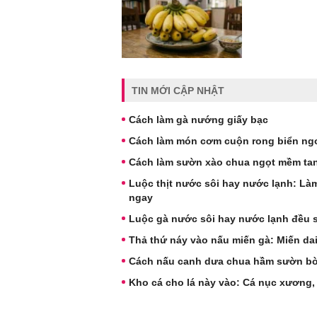
TIN MỚI CẬP NHẬT
Cách làm gà nướng giấy bạc
Cách làm món cơm cuộn rong biển ngo
Cách làm sườn xào chua ngọt mềm tan
Luộc thịt nước sôi hay nước lạnh: Làm
ngay
Luộc gà nước sôi hay nước lạnh đều sa
Thả thứ náy vào nấu miến gà: Miến dai
Cách nấu canh dưa chua hầm sườn b
Kho cá cho lá này vào: Cá nục xương,