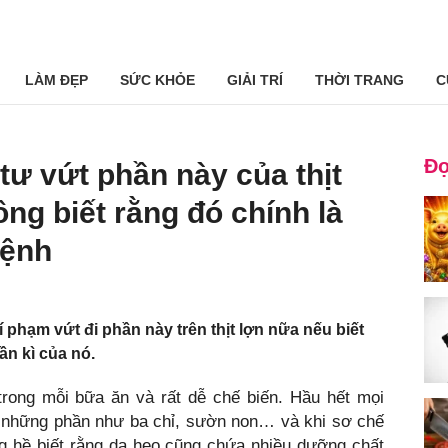
LÀM ĐẸP
SỨC KHỎE
GIẢI TRÍ
THỜI TRANG
C
Đọ
tư vứt phần này của thịt
ông biết rằng đó chính là
bệnh
 phạm vứt đi phần này trên thịt lợn nữa nếu biết
n kì của nó.
trong mỗi bữa ăn và rất dễ chế biến. Hầu hết mọi
n những phần như ba chỉ, sườn non… và khi sơ chế
ng hề biết rằng da heo cũng chứa nhiều dưỡng chất