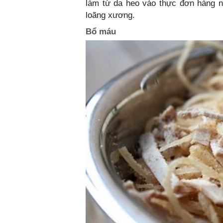
làm từ da heo vào thực đơn hàng 
loãng xương.
Bổ máu