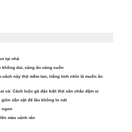
n tại nhà
 không dai, càng ăn càng cuốn
 cách này thịt mềm tan, trắng tinh nhìn là muốn ăn
i cả: Cách luộc gà đặc biệt thịt săn chắc đậm vị
 giòn sần sật để lâu không lo nát
ò ngon
 lên màu cánh rán