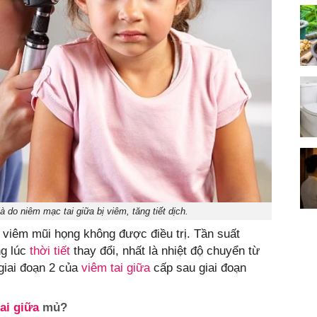
là do niêm mạc tai giữa bị viêm, tăng tiết dịch.
ị viêm mũi họng không được điều trị. Tần suất
ng lúc
thời tiết
thay đổi, nhất là nhiệt độ chuyển từ
giai đoạn 2 của
viêm tai giữa
cấp sau giai đoạn
ai giữa
mủ?