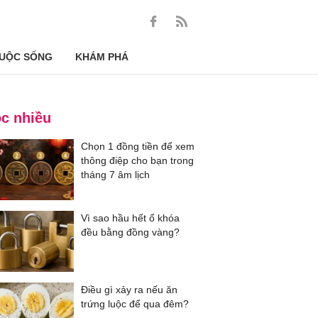
UỘC SỐNG
KHÁM PHÁ
c nhiều
Chọn 1 đồng tiền để xem
thông điệp cho bạn trong
tháng 7 âm lịch
Vì sao hầu hết ổ khóa
đều bằng đồng vàng?
Điều gì xảy ra nếu ăn
trứng luộc để qua đêm?