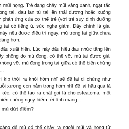
m mũi họng. Trẻ đang chảy mũi vàng xanh, ngạt tắc
ong tai, đau lan từ tai lên thái dương hoặc xuống
y phản ứng của cơ thể trẻ (với trẻ suy dinh dưỡng
 tai có tiếng ù, sức nghe giảm. Đây chính là giai
 này nếu được điều trị ngay, mủ trong tai giữa chưa
 dàng hơn.
 đầu xuất hiện. Lúc này dấu hiệu đau nhức tăng lên
đẩy phồng do mủ đọng, có thể vỡ, mủ tai được giải
không vỡ, mủ đọng trong tai giữa có thể biến chứng
..
ị kịp thời ra khỏi hòm nhĩ sẽ để lại di chứng như
uỗi xương con nằm trong hòm nhĩ để lại hậu quả là
kéo, có thể tạo ra chất gọi là cholesteatoma, một
biến chứng nguy hiểm tới tính mạng...
a mủ dứt điểm?
:
thoáng để mủ có thể chảy ra ngoài mũi và họng từ