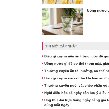
Uống nước gì
TIN MỚI CẬP NHẬT
Điều gì xảy ra nếu ăn trứng luộc để q
Uống nước gì để cơ thể thơm mát, giả
Thường xuyên ăn tỏi nướng, cơ thể nh
Điều gì xảy ra với cơ thể khi bạn ăn 
Thường xuyên ngồi vắt chéo chân có
Ngồi điều hòa cả ngày cần lưu ý điều
Ung thư đại trực tràng ngày càng gia 
dùng mỗi ngày