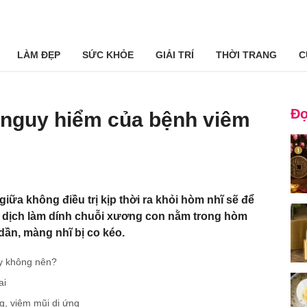
LÀM ĐẸP
SỨC KHỎE
GIẢI TRÍ
THỜI TRANG
C
Đọ
nguy hiểm của bệnh viêm
giữa không điều trị kịp thời ra khỏi hòm nhĩ sẽ để
nh dịch làm dính chuỗi xương con nằm trong hòm
dần, màng nhĩ bị co kéo.
ay không nên?
ai
g, viêm mũi dị ứng