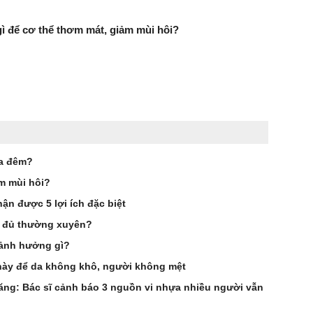
 để cơ thể thơm mát, giảm mùi hôi?
ua đêm?
m mùi hôi?
ận được 5 lợi ích đặc biệt
đu đủ thường xuyên?
 ảnh hưởng gì?
 này để da không khô, người không mệt
tăng: Bác sĩ cảnh báo 3 nguồn vi nhựa nhiều người vẫn