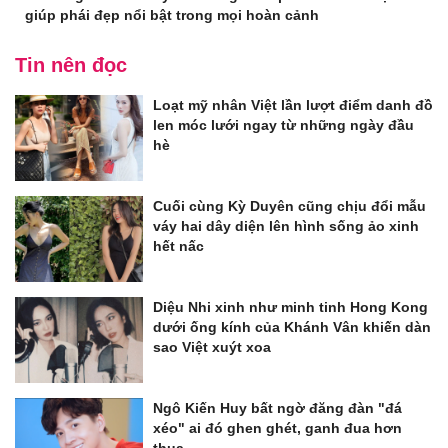
giúp phái đẹp nổi bật trong mọi hoàn cảnh
Tin nên đọc
Loạt mỹ nhân Việt lần lượt điểm danh đồ
len móc lưới ngay từ những ngày đầu
hè
Cuối cùng Kỳ Duyên cũng chịu đổi mẫu
váy hai dây diện lên hình sống ảo xinh
hết nấc
Diệu Nhi xinh như minh tinh Hong Kong
dưới ống kính của Khánh Vân khiến dàn
sao Việt xuýt xoa
Ngô Kiến Huy bất ngờ đăng đàn "đá
xéo" ai đó ghen ghét, ganh đua hơn