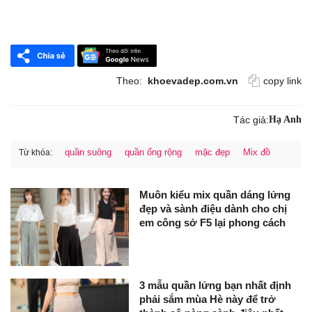
Theo:
khoevadep.com.vn
copy link
Tác giả:
Hạ Anh
quần suông
quần ống rộng
mặc đẹp
Mix đồ
Từ khóa:
Muôn kiểu mix quần dáng lửng
đẹp và sành điệu dành cho chị
em công sở F5 lại phong cách
3 mẫu quần lửng bạn nhất định
phải sắm mùa Hè này để trở