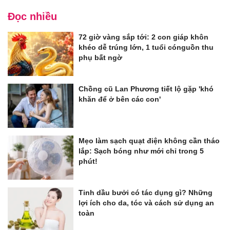
Đọc nhiều
72 giờ vàng sắp tới: 2 con giáp khôn
khéo dễ trúng lớn, 1 tuổi cónguồn thu
phụ bất ngờ
Chồng cũ Lan Phương tiết lộ gặp 'khó
khăn để ở bên các con'
Mẹo làm sạch quạt điện không cần tháo
lắp: Sạch bóng như mới chỉ trong 5
phút!
Tinh dầu bưởi có tác dụng gì? Những
lợi ích cho da, tóc và cách sử dụng an
toàn