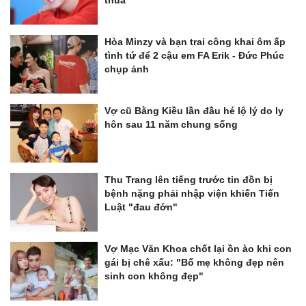
thua
Hòa Minzy và bạn trai công khai ôm ấp
tình tứ để 2 cậu em FA Erik - Đức Phúc
chụp ảnh
Vợ cũ Bằng Kiều lần đầu hé lộ lý do ly
hôn sau 11 năm chung sống
Thu Trang lên tiếng trước tin đồn bị
bệnh nặng phải nhập viện khiến Tiến
Luật "đau đớn"
Vợ Mạc Văn Khoa chốt lại ồn ào khi con
gái bị chê xấu: "Bố mẹ không đẹp nên
sinh con không đẹp"