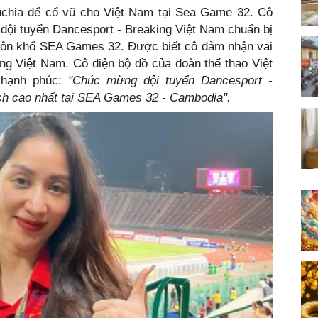
chia để cổ vũ cho Việt Nam tại Sea Game 32. Cô
 đội tuyển Dancesport - Breaking Việt Nam chuẩn bị
huôn khổ SEA Games 32. Được biết cô đảm nhận vai
ng Việt Nam. Cô diện bộ đồ của đoàn thể thao Việt
 hạnh phúc:
"Chúc mừng đội tuyển Dancesport -
ích cao nhất tại SEA Games 32 - Cambodia".