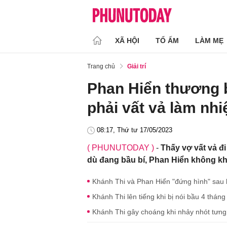
XÃ HỘI
TỔ ẤM
LÀM MẸ
Trang chủ
Giải trí
Phan Hiển thương b
phải vất vả làm nh
08:17, Thứ tư 17/05/2023
( PHUNUTODAY )
-
Thấy vợ vất vả đ
dù đang bầu bí, Phan Hiển không kh
Khánh Thi và Phan Hiển "đứng hình" sau k
Khánh Thi lên tiếng khi bị nói bầu 4 tháng
Khánh Thi gây choáng khi nhảy nhót tưn