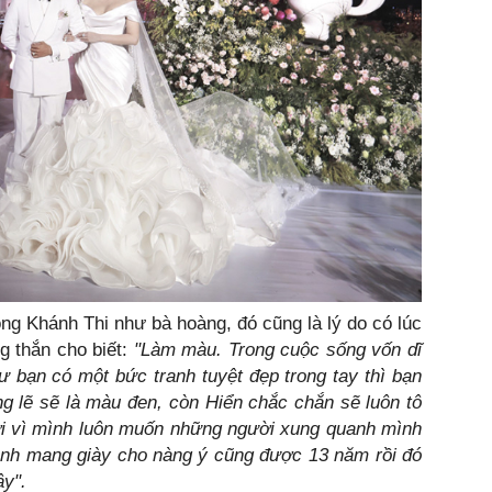
g Khánh Thi như bà hoàng, đó cũng là lý do có lúc
g thắn cho biết:
"Làm màu. Trong cuộc sống vốn dĩ
ư bạn có một bức tranh tuyệt đẹp trong tay thì bạn
g lẽ sẽ là màu đen, còn Hiển chắc chắn sẽ luôn tô
ởi vì mình luôn muốn những người xung quanh mình
mình mang giày cho nàng ý cũng được 13 năm rồi đó
ây".