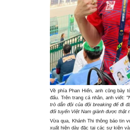
Về phía Phan Hiển, anh cũng bày tỏ
đấu. Trên trang cá nhân, anh viết:
"
trò dẫn đội của đội breaking để đi
đổi tuyển Việt Nam giành được thật 
Vừa qua, Khánh Thi thông báo tin vu
xuất hiện dày đặc tại các sự kiện và