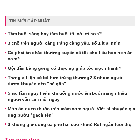
TIN MỚI CẬP NHẬT
Tắm buổi sáng hay tắm buổi tối có lợi hơn?
3 chỗ trên người càng trắng càng yếu, số 1 ít ai nhìn
Có phải ăn cháo thường xuyên sẽ tốt cho tiêu hóa hơn ăn
cơm?
Gội đầu bằng gừng có thực sự giúp tóc mọc nhanh?
Trứng vịt lộn có bổ hơn trứng thường? 3 nhóm người
được khuyên nên "né gấp"!
5 sai lầm nguy hiểm khi uống nước ấm buổi sáng nhiều
người vẫn làm mỗi ngày
Món ăn quen thuộc trên mâm cơm người Việt bị chuyên gia
ung bướu "gạch tên"
3 khung giờ uống cà phê hại sức khỏe: Rút ngắn tuổi thọ