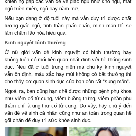
khiến họ gặp các vấn đề về giấc ngủ như khó ngủ, mất
ngủ triền miên, ngủ hay nằm mơ,…
Nếu bạn đang ở độ tuổi này mà vẫn duy trì được chất
lượng giấc ngủ, tinh thần phấn chấn, minh mẫn thì sẽ
làm chậm lão hóa hiệu quả.
Kinh nguyệt bình thường
Ở nữ giới vấn đề kinh nguyệt có bình thường hay
không luôn có mối liên quan nhất định với hệ thống sinh
dục. Nếu đã ở tuổi trung niên mà chu kỳ kinh nguyệt
vẫn ổn định, màu sắc hay mùi không có bất thường thì
cho thấy cơ quan sinh dục của bạn còn rất “sung mãn”.
Ngoài ra, bạn cũng hạn chế được những bệnh phụ khoa
như viêm cổ tử cung, viêm buồng trứng, viêm phần phụ
thậm chí là ung thư cổ tử cung. Do vậy, hãy chú ý đến
vấn đề vệ sinh cá nhân cũng như an toàn trong quan hệ
gối chăn để duy trì sức khỏe sinh dục.