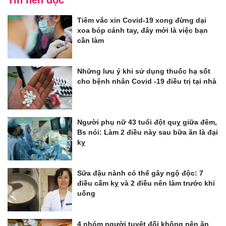
Tin nên đọc
Tiêm vắc xin Covid-19 xong đừng dại
xoa bóp cánh tay, đây mới là việc bạn
cần làm
Những lưu ý khi sử dụng thuốc hạ sốt
cho bệnh nhân Covid -19 điều trị tại nhà
Người phụ nữ 43 tuổi đột quỵ giữa đêm,
Bs nói: Làm 2 điều này sau bữa ăn là đại
kỵ
Sữa đậu nành có thể gây ngộ độc: 7
điều cấm kỵ và 2 điều nên làm trước khi
uống
4 nhóm người tuyệt đối không nên ăn