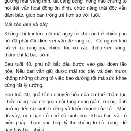
gương mặt sáng mịn, da căng bóng, hồng hào chứng tỏ
nội tiết vẫn hoạt động ổn định, chức năng thải độc vẫn
đảm bảo, giúp bạn trông trẻ hơn so với tuổi.
Mái tóc đen và dày
Không chỉ khi lớn tuổi mà ngay từ khi còn trẻ nhiều phụ
nữ đã phải đối diện với vấn đề rụng tóc. Có người khổ
sở vì tóc rụng quá nhiều, tóc xơ xác, thiếu sức sống,
thậm chí là bạc sớm.
Sau tuổi 40, phụ nữ bắt đầu bước vào giai đoạn lão
hóa. Nếu bạn vẫn giữ được mái tóc dày và đen mượt
không những chứng tỏ việc bảo dưỡng tốt mà sức khỏe
cũng rất lý tưởng.
Sau tuổi 40, quá trình chuyển hóa của cơ thể chậm lại,
chức năng các cơ quan nội tạng cũng giảm xuống, ảnh
hưởng đến sự sinh trưởng và khỏe mạnh của tóc. Mặc
dù vậy, nếu bạn có chế độ sinh hoạt khoa học và có
biện pháp chăm sóc hợp lý thì không lo tóc rụng, dễ
gãy hay bạc nhiều.