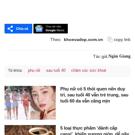
Theo:
khoevadep.com.vn
copy link
Tác giả:
Ngân Giang
phụ nữ
sau tuổi 40
chăm sóc sức khoẻ
Từ khóa:
Phụ nữ có 5 thói quen nên duy
trì, sau tuổi 40 vẫn trẻ trung, sau
tuổi 60 da vẫn căng mịn
5 loại thực phẩm ‘đánh cắp
canxi’, khiến xương giòn, dễ gãy,