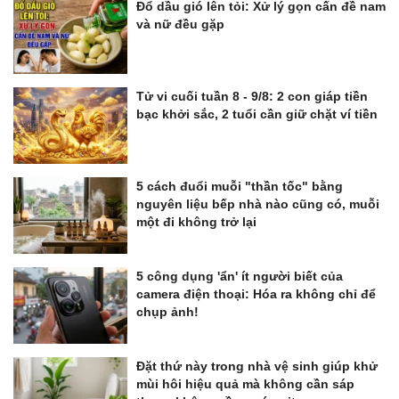
Đổ dầu gió lên tỏi: Xử lý gọn cấn đề nam
và nữ đều gặp
Tử vi cuối tuần 8 - 9/8: 2 con giáp tiền
bạc khởi sắc, 2 tuổi cần giữ chặt ví tiền
5 cách đuổi muỗi "thần tốc" bằng
nguyên liệu bếp nhà nào cũng có, muỗi
một đi không trở lại
5 công dụng 'ẩn' ít người biết của
camera điện thoại: Hóa ra không chỉ để
chụp ảnh!
Đặt thứ này trong nhà vệ sinh giúp khử
mùi hôi hiệu quả mà không cần sáp