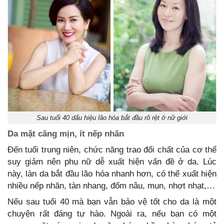
Sau tuổi 40 dấu hiệu lão hóa bắt đầu rõ rệt ở nữ giới
Da mặt căng mịn, ít nếp nhăn
Đến tuổi trung niên, chức năng trao đổi chất của cơ thể
suy giảm nên phụ nữ dễ xuất hiện vấn đề ở da. Lúc
này, làn da bắt đầu lão hóa nhanh hơn, có thể xuất hiện
nhiều nếp nhăn, tàn nhang, đốm nâu, mụn, nhợt nhạt,…
Nếu sau tuổi 40 mà bạn vẫn bảo vệ tốt cho da là một
chuyện rất đáng tự hào. Ngoài ra, nếu bạn có một