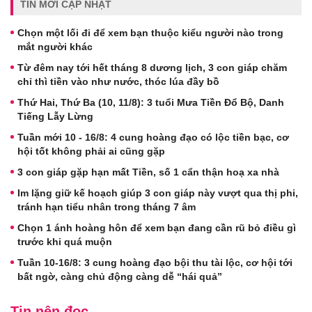
TIN MỚI CẬP NHẬT
Chọn một lối đi để xem bạn thuộc kiểu người nào trong
mắt người khác
Từ đêm nay tới hết tháng 8 dương lịch, 3 con giáp chăm
chỉ thì tiền vào như nước, thóc lúa đầy bồ
Thứ Hai, Thứ Ba (10, 11/8): 3 tuổi Mưa Tiền Đổ Bộ, Danh
Tiếng Lẫy Lừng
Tuần mới 10 - 16/8: 4 cung hoàng đạo có lộc tiền bạc, cơ
hội tốt không phải ai cũng gặp
3 con giáp gặp hạn mất Tiền, số 1 cẩn thận hoạ xa nhà
Im lặng giữ kế hoạch giúp 3 con giáp này vượt qua thị phi,
tránh hạn tiểu nhân trong tháng 7 âm
Chọn 1 ánh hoàng hôn để xem bạn đang cần rũ bỏ điều gì
trước khi quá muộn
Tuần 10-16/8: 3 cung hoàng đạo bội thu tài lộc, cơ hội tới
bất ngờ, càng chủ động càng dễ “hái quả”
Tin nên đọc