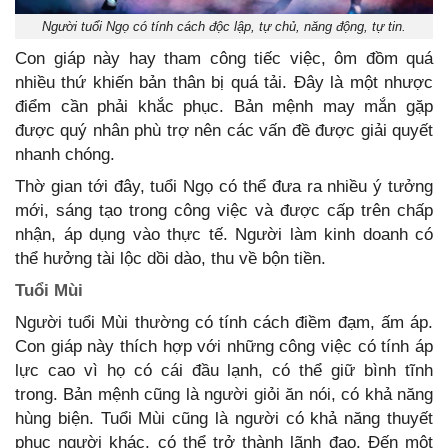
Người tuổi Ngọ có tính cách độc lập, tự chủ, năng động, tự tin.
Con giáp này hay tham công tiếc việc, ôm đồm quá
nhiều thứ khiến bản thân bị quá tải. Đây là một nhược
điểm cần phải khắc phục. Bản mệnh may mắn gặp
được quý nhân phù trợ nên các vấn đề được giải quyết
nhanh chóng.
Thờ gian tới đây, tuổi Ngọ có thể đưa ra nhiều ý tưởng
mới, sáng tạo trong công việc và được cấp trên chấp
nhận, áp dụng vào thực tế. Người làm kinh doanh có
thể hưởng tài lộc dồi dào, thu về bộn tiền.
Tuổi Mùi
Người tuổi Mùi thường có tính cách điềm đạm, ấm áp.
Con giáp này thích hợp với những công việc có tính áp
lực cao vì họ có cái đầu lạnh, có thể giữ bình tĩnh
trong. Bản mệnh cũng là người giỏi ăn nói, có khả năng
hùng biện. Tuổi Mùi cũng là người có khả năng thuyết
phục người khác, có thể trở thành lãnh đạo. Đến một