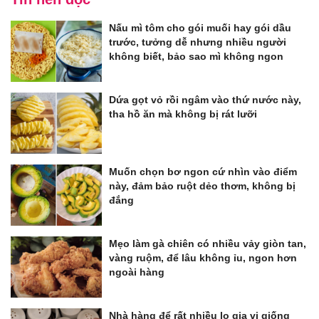
Nấu mì tôm cho gói muối hay gói dầu
trước, tưởng dễ nhưng nhiều người
không biết, bảo sao mì không ngon
Dứa gọt vỏ rồi ngâm vào thứ nước này,
tha hồ ăn mà không bị rát lưỡi
Muốn chọn bơ ngon cứ nhìn vào điểm
này, đảm bảo ruột dẻo thơm, không bị
đắng
Mẹo làm gà chiên có nhiều vảy giòn tan,
vàng ruộm, để lâu không ỉu, ngon hơn
ngoài hàng
Nhà hàng để rất nhiều lọ gia vị giống