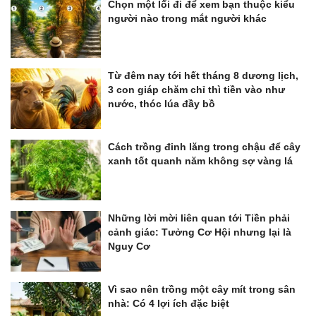
Chọn một lối đi để xem bạn thuộc kiểu
người nào trong mắt người khác
Từ đêm nay tới hết tháng 8 dương lịch,
3 con giáp chăm chỉ thì tiền vào như
nước, thóc lúa đầy bồ
Cách trồng đinh lăng trong chậu để cây
xanh tốt quanh năm không sợ vàng lá
Những lời mời liên quan tới Tiền phải
cảnh giác: Tưởng Cơ Hội nhưng lại là
Nguy Cơ
Vì sao nên trồng một cây mít trong sân
nhà: Có 4 lợi ích đặc biệt