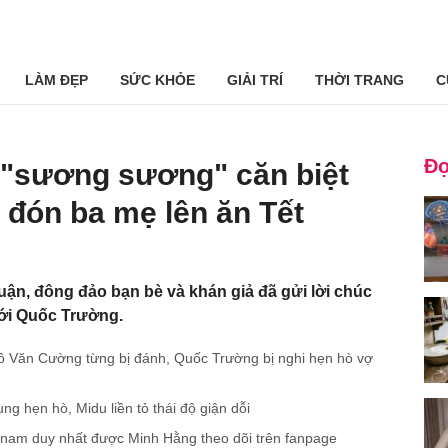
LÀM ĐẸP
SỨC KHỎE
GIẢI TRÍ
THỜI TRANG
C
Đọ
 "sương sương" căn biệt
ị đón ba mẹ lên ăn Tết
uận, đông đảo bạn bè và khán giả đã gửi lời chúc
ới Quốc Trường.
ồ Văn Cường từng bị đánh, Quốc Trường bị nghi hẹn hò vợ
g hẹn hò, Midu liền tỏ thái độ giận dỗi
 nam duy nhất được Minh Hằng theo dõi trên fanpage