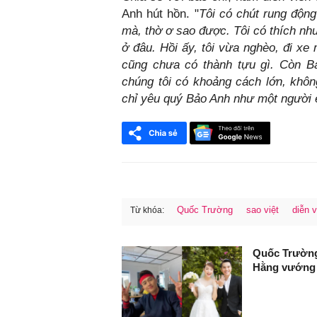
Anh hút hồn. "
Tôi có chút rung độn
mà, thờ ơ sao được. Tôi có thích nhưn
ở đâu. Hồi ấy, tôi vừa nghèo, đi xe
cũng chưa có thành tựu gì. Còn Bả
chúng tôi có khoảng cách lớn, khôn
chỉ yêu quý Bảo Anh như một người 
Quốc Trường
sao việt
diễn v
Từ khóa:
FaceBook
Quốc Trường 
Hằng vướng t