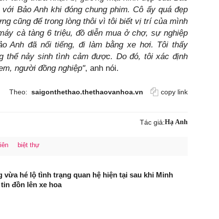
g với Bảo Anh khi đóng chung phim. Cô ấy quá đẹp
g cũng để trong lòng thôi vì tôi biết vị trí của mình
 máy cà tàng 6 triệu, đồ diễn mua ở chợ, sự nghiệp
o Anh đã nổi tiếng, đi làm bằng xe hơi. Tôi thấy
g thể nảy sinh tình cảm được. Do đó, tôi xác định
em, người đồng nghiệp"
, anh nói.
Theo:
saigonthethao.thethaovanhoa.vn
copy link
Tác giả:
Hạ Anh
iên
biệt thự
vừa hé lộ tình trạng quan hệ hiện tại sau khi Minh
in đồn lên xe hoa