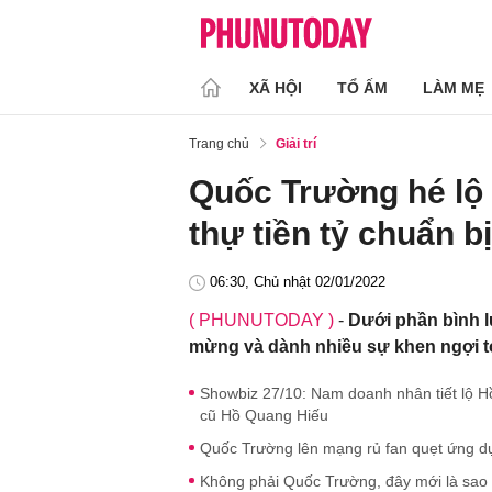
XÃ HỘI
TỔ ẤM
LÀM MẸ
Trang chủ
Giải trí
Quốc Trường hé lộ
thự tiền tỷ chuẩn b
06:30, Chủ nhật 02/01/2022
( PHUNUTODAY )
-
Dưới phần bình l
mừng và dành nhiều sự khen ngợi t
Showbiz 27/10: Nam doanh nhân tiết lộ H
cũ Hồ Quang Hiếu
Quốc Trường lên mạng rủ fan quẹt ứng dụn
Không phải Quốc Trường, đây mới là sao