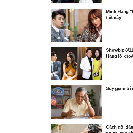
Minh Hằng "t
tiết này
Showbiz 8/11
Hằng lộ kho
Suy giảm trí
Cách gội đầu
ngứa, hạn c