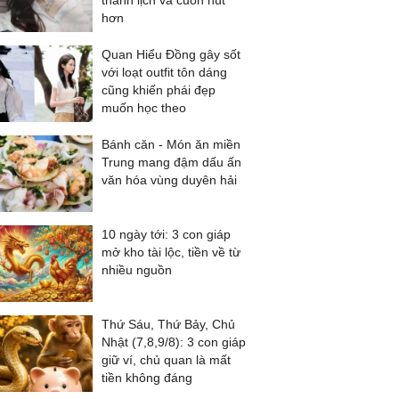
thanh lịch và cuốn hút
hơn
Quan Hiểu Đồng gây sốt
với loạt outfit tôn dáng
cũng khiến phái đẹp
muốn học theo
Bánh căn - Món ăn miền
Trung mang đậm dấu ấn
văn hóa vùng duyên hải
10 ngày tới: 3 con giáp
mở kho tài lộc, tiền về từ
nhiều nguồn
Thứ Sáu, Thứ Bảy, Chủ
Nhật (7,8,9/8): 3 con giáp
giữ ví, chủ quan là mất
tiền không đáng