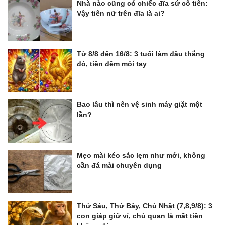
Nhà nào cũng có chiếc đĩa sứ cô tiên:
Vậy tiên nữ trên đĩa là ai?
Từ 8/8 đến 16/8: 3 tuổi làm đâu thắng
đó, tiền đếm mỏi tay
Bao lâu thì nên vệ sinh máy giặt một
lần?
Mẹo mài kéo sắc lẹm như mới, không
cần đá mài chuyên dụng
Thứ Sáu, Thứ Bảy, Chủ Nhật (7,8,9/8): 3
con giáp giữ ví, chủ quan là mất tiền