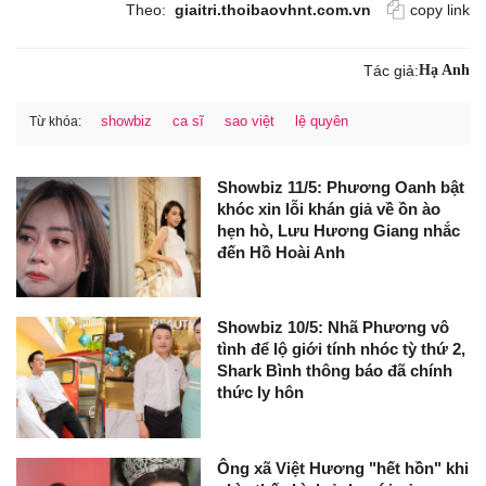
Theo:
giaitri.thoibaovhnt.com.vn
copy link
Tác giả:
Hạ Anh
showbiz
ca sĩ
sao việt
lệ quyên
Từ khóa:
Showbiz 11/5: Phương Oanh bật
khóc xin lỗi khán giả về ồn ào
hẹn hò, Lưu Hương Giang nhắc
đến Hồ Hoài Anh
Showbiz 10/5: Nhã Phương vô
tình để lộ giới tính nhóc tỳ thứ 2,
Shark Bình thông báo đã chính
thức ly hôn
Ông xã Việt Hương "hết hồn" khi