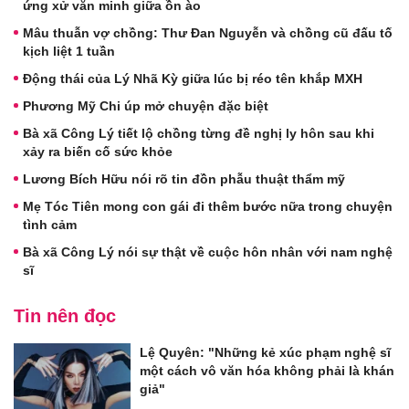
ứng xử văn minh giữa ồn ào
Mâu thuẫn vợ chồng: Thư Đan Nguyễn và chồng cũ đấu tố
kịch liệt 1 tuần
Động thái của Lý Nhã Kỳ giữa lúc bị réo tên khắp MXH
Phương Mỹ Chi úp mở chuyện đặc biệt
Bà xã Công Lý tiết lộ chồng từng đề nghị ly hôn sau khi
xảy ra biến cố sức khỏe
Lương Bích Hữu nói rõ tin đồn phẫu thuật thẩm mỹ
Mẹ Tóc Tiên mong con gái đi thêm bước nữa trong chuyện
tình cảm
Bà xã Công Lý nói sự thật về cuộc hôn nhân với nam nghệ
sĩ
Tin nên đọc
Lệ Quyên: "Những kẻ xúc phạm nghệ sĩ
một cách vô văn hóa không phải là khán
giả"