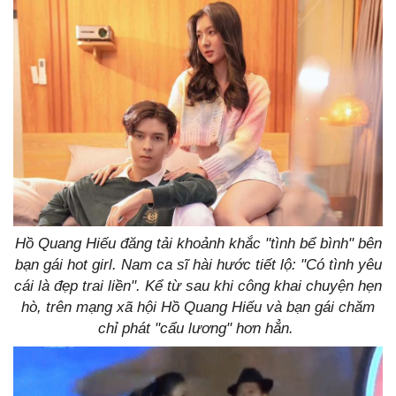
Hồ Quang Hiếu đăng tải khoảnh khắc "tình bể bình" bên
bạn gái hot girl. Nam ca sĩ hài hước tiết lộ: "Có tình yêu
cái là đẹp trai liền". Kể từ sau khi công khai chuyện hẹn
hò, trên mạng xã hội Hồ Quang Hiếu và bạn gái chăm
chỉ phát "cẩu lương" hơn hẳn.