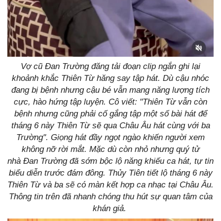
Vợ cũ Đan Trường đăng tải đoạn clip ngắn ghi lại
khoảnh khắc Thiên Từ hăng say tập hát. Dù cậu nhóc
đang bị bệnh nhưng cậu bé vẫn mang năng lượng tích
cực, hào hứng tập luyện. Cô viết: "Thiên Từ vẫn còn
bệnh nhưng cũng phải cố gắng tập một số bài hát để
tháng 6 này Thiên Từ sẽ qua Châu Âu hát cùng với ba
Trường". Giọng hát đầy ngọt ngào khiến người xem
không nỡ rời mắt. Mặc dù còn nhỏ nhưng quý tử
nhà Đan Trường đã sớm bộc lộ năng khiếu ca hát, tự tin
biểu diễn trước đám đông. Thủy Tiên tiết lộ tháng 6 này
Thiên Từ và ba sẽ có màn kết hợp ca nhạc tại Châu Âu.
Thông tin trên đã nhanh chóng thu hút sự quan tâm của
khán giả.