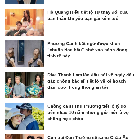
Hồ Quang Hiếu tiết lộ sự thay đổi của
bản thân khi yêu bạn gái kém tuổi
Phương Oanh bất ngờ được khen
"chuẩn Hoa hậu" nhờ vào hành động
tinh tế này
Diva Thanh Lam lần đầu nói về ngày đầu
gặp chồng bác sĩ, tiết lộ về kế hoạch
đám cưới trong thời gian tới
Chồng ca sĩ Thu Phương tiết lộ lý do
bên nhau 10 năm nhưng giờ mới là vợ
chồng hợp pháp
Con trai Đan Trường sẽ sang Châu Âu