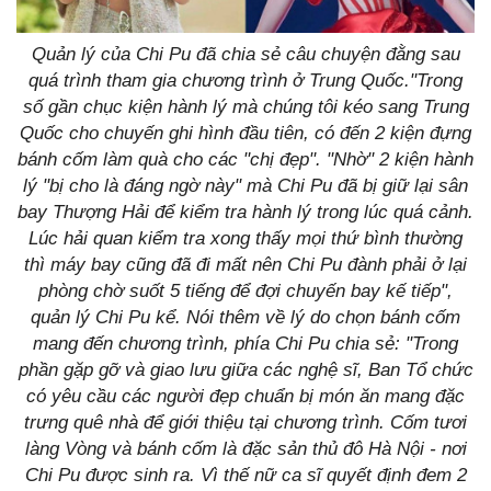
Quản lý của Chi Pu đã chia sẻ câu chuyện đằng sau
quá trình tham gia chương trình ở Trung Quốc."Trong
số gần chục kiện hành lý mà chúng tôi kéo sang Trung
Quốc cho chuyến ghi hình đầu tiên, có đến 2 kiện đựng
bánh cốm làm quà cho các "chị đẹp". "Nhờ" 2 kiện hành
lý "bị cho là đáng ngờ này" mà Chi Pu đã bị giữ lại sân
bay Thượng Hải để kiểm tra hành lý trong lúc quá cảnh.
Lúc hải quan kiểm tra xong thấy mọi thứ bình thường
thì máy bay cũng đã đi mất nên Chi Pu đành phải ở lại
phòng chờ suốt 5 tiếng để đợi chuyến bay kế tiếp",
quản lý Chi Pu kể. Nói thêm về lý do chọn bánh cốm
mang đến chương trình, phía Chi Pu chia sẻ: "Trong
phần gặp gỡ và giao lưu giữa các nghệ sĩ, Ban Tổ chức
có yêu cầu các người đẹp chuẩn bị món ăn mang đặc
trưng quê nhà để giới thiệu tại chương trình. Cốm tươi
làng Vòng và bánh cốm là đặc sản thủ đô Hà Nội - nơi
Chi Pu được sinh ra. Vì thế nữ ca sĩ quyết định đem 2