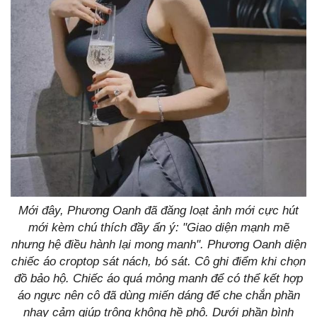
Mới đây, Phương Oanh đã đăng loạt ảnh mới cực hút
mới kèm chú thích đầy ẩn ý: "Giao diện mạnh mẽ
nhưng hệ điều hành lại mong manh". Phương Oanh diện
chiếc áo croptop sát nách, bó sát. Cô ghi điểm khi chọn
đồ bảo hộ. Chiếc áo quá mỏng manh để có thể kết hợp
áo ngực nên cô đã dùng miến dáng để che chắn phần
nhạy cảm giúp trông không hề phô. Dưới phần bình