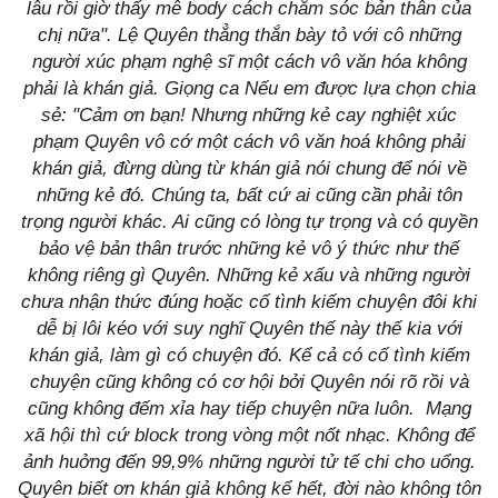
lâu rồi giờ thấy mê body cách chăm sóc bản thân của
chị nữa". Lệ Quyên thẳng thắn bày tỏ với cô những
người xúc phạm nghệ sĩ một cách vô văn hóa không
phải là khán giả. Giọng ca Nếu em được lựa chọn chia
sẻ: "Cảm ơn bạn! Nhưng những kẻ cay nghiệt xúc
phạm Quyên vô cớ một cách vô văn hoá không phải
khán giả, đừng dùng từ khán giả nói chung để nói về
những kẻ đó. Chúng ta, bất cứ ai cũng cần phải tôn
trọng người khác. Ai cũng có lòng tự trọng và có quyền
bảo vệ bản thân trước những kẻ vô ý thức như thế
không riêng gì Quyên. Những kẻ xấu và những người
chưa nhận thức đúng hoặc cố tình kiếm chuyện đôi khi
dễ bị lôi kéo với suy nghĩ Quyên thế này thế kia với
khán giả, làm gì có chuyện đó. Kể cả có cố tình kiếm
chuyện cũng không có cơ hội bởi Quyên nói rõ rồi và
cũng không đếm xỉa hay tiếp chuyện nữa luôn. Mạng
xã hội thì cứ block trong vòng một nốt nhạc. Không để
ảnh huởng đến 99,9% những người tử tế chi cho uổng.
Quyên biết ơn khán giả không kể hết, đời nào không tôn