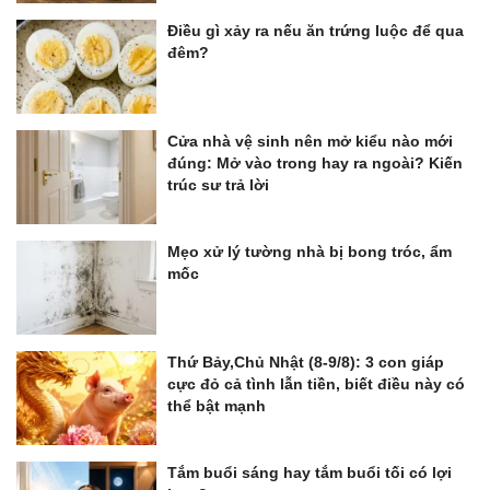
Điều gì xảy ra nếu ăn trứng luộc để qua
đêm?
Cửa nhà vệ sinh nên mở kiểu nào mới
đúng: Mở vào trong hay ra ngoài? Kiến
trúc sư trả lời
Mẹo xử lý tường nhà bị bong tróc, ẩm
mốc
Thứ Bảy,Chủ Nhật (8-9/8): 3 con giáp
cực đỏ cả tình lẫn tiền, biết điều này có
thể bật mạnh
Tắm buổi sáng hay tắm buổi tối có lợi