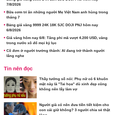
7/8/2026
Bữa cơm tri ân những người Mẹ Việt Nam anh hùng trong
tháng 7
Bảng giá vàng 9999 24K 18K SJC DOJI PNJ hôm nay
6/8/2026
Giá vàng hôm nay 6/8: Tăng phi mã vượt 4.200 USD, vàng
trong nước xô đổ mọi kỷ lục
Cô đơn ở người trưởng thành: AI đang trở thành người
lắng nghe
Tin nên đọc
Thầy tướng số nói: Phụ nữ có 6 khuôn
mặt này là "Tai họa" dù xinh đẹp cũng
không nên lấy làm vợ
Người già có nên đưa tiền tiết kiệm cho
con cái giữ không? 3 người chia sẻ thật