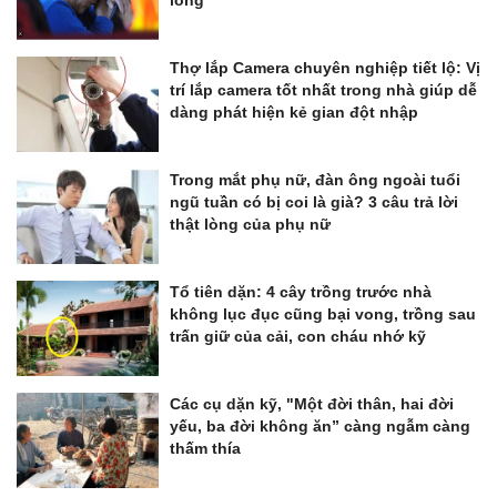
lòng
Thợ lắp Camera chuyên nghiệp tiết lộ: Vị
trí lắp camera tốt nhất trong nhà giúp dễ
dàng phát hiện kẻ gian đột nhập
Trong mắt phụ nữ, đàn ông ngoài tuổi
ngũ tuần có bị coi là già? 3 câu trả lời
thật lòng của phụ nữ
Tổ tiên dặn: 4 cây trồng trước nhà
không lục đục cũng bại vong, trồng sau
trấn giữ của cải, con cháu nhớ kỹ
Các cụ dặn kỹ, "Một đời thân, hai đời
yếu, ba đời không ăn” càng ngẫm càng
thấm thía