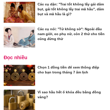
Các cụ dặn: ''Trai tốt không lấy gái dâm
bụt, gái tốt không lấy trai mã hầu'', dâm
bụt và mã hầu là gì?
Các cụ nói: ''Tứ không sờ'': Ngoài đầu
nam giới, eo phụ nữ, còn 2 thứ cho tiền
cũng đừng thử
Đọc nhiều
Chọn 1 đồng tiền để xem thông điệp
cho bạn trong tháng 7 âm lịch
Vì sao hầu hết ổ khóa đều bằng đồng
vàng?